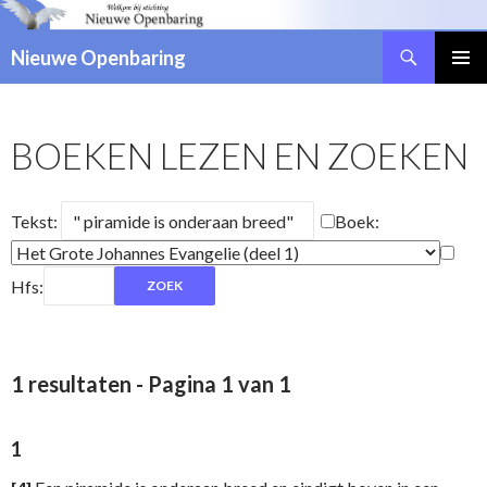
Zoeken
Nieuwe Openbaring
NAAR
DE
INHOUD
BOEKEN LEZEN EN ZOEKEN
SPRINGEN
Tekst:
Boek:
Hfs:
1 resultaten - Pagina 1 van 1
1