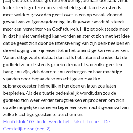
[12]
Uit deze steeds grotere vordering, die haar oorzaak vindt
in de steeds grotere ontevredenheid, gaat dan de zo steeds
meer wakker geworden geest over in een op wraak zinnend
gevoel van zelfgenoegdoening. In dit gevoel wordt hij steeds
meer een 'verachter van God' (duivel). Hij ziet ook steeds meer
in, dat hij niet vernietigd kan worden en sterkt zich met het idee
dat de geest zich door de intensivering van zijn denkbeelden en
de verhoging van zijn eisen tot in het oneindige kan versterken.
Vanuit dit gevoel ontstaat dan zelfs het satanische idee dat de
godheid voor de steeds groeiende macht van zulke geesten
bang zou zijn, zich daarom zou verbergen en haar machtige
vijanden door bepaalde vreesachtige en zwakke
spionagegeesten heimelijk in hun doen en laten zou laten
bespieden. Als de situatie bedenkelijk wordt, dan zou de
godheid zich weer verder terugtrekken en proberen om zich
op alle mogelijke manieren tegen een overmachtige aanval van
zulke krachtige geesten te beschermen.
Hoofdstuk 107: In de tweede hel
-
Jakob Lorber - De
Geestelijke zon (deel 2)