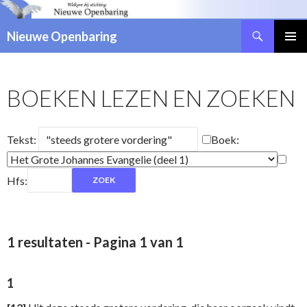
Zoeken
Nieuwe Openbaring
NAAR
DE
INHOUD
BOEKEN LEZEN EN ZOEKEN
SPRINGEN
Tekst:
Boek:
Hfs:
1 resultaten - Pagina 1 van 1
1