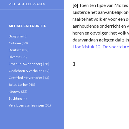
VEEL GESTELDE VRAGEN
[6]
Toen ten tijde van Mozes 
luisterde het aanvankelijk o
raakte het volk er voor een 
aanhoudende onderricht en vr
ARTIKEL CATEGORIEEN
horen en opvolgen; het volk w
Biografie
(5)
daarvandaan gelegen dal zi
Column
(50)
Hoofdstuk 12: De voortdure
Deutsch
(32)
Diverse
(98)
1
Emanuel Swedenborg
(78)
Gedichten & verhalen
(49)
Gottfried Mayerhofer
(13)
Jakob Lorber
(48)
Nieuws
(25)
Stichting
(4)
Verslagen van lezingen
(51)