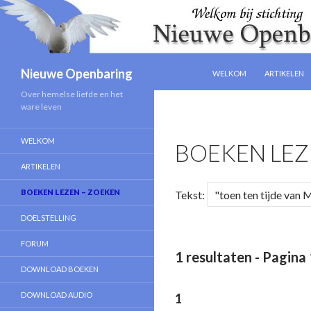
NAAR DE INHOUD SPRINGE
Zoeken
Nieuwe Openbaring
WELKOM
ARTIKELEN
Over hemelse liefde en het
ware leven
WELKOM
BOEKEN LEZ
ARTIKELEN
BOEKEN LEZEN – ZOEKEN
Tekst:
DOELSTELLING
FORUM
1 resultaten - Pagina 
DOWNLOAD BOEKEN
DOWNLOAD AUDIO
1