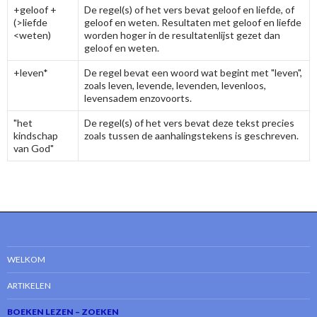
+geloof +
De regel(s) of het vers bevat geloof en liefde, of
(>liefde
geloof en weten. Resultaten met geloof en liefde
<weten)
worden hoger in de resultatenlijst gezet dan
geloof en weten.
+leven*
De regel bevat een woord wat begint met "leven",
zoals leven, levende, levenden, levenloos,
levensadem enzovoorts.
"het
De regel(s) of het vers bevat deze tekst precies
kindschap
zoals tussen de aanhalingstekens is geschreven.
van God"
WELKOM
ARTIKELEN
BOEKEN LEZEN – ZOEKEN