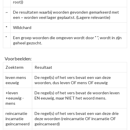
root))
~
De resultaten waarbij woorden gevonden gemarkeerd met
een ~ worden veel lager geplaatst. (Lagere relevantie)
*
Wildchard
"
Een groep woorden die omgeven wordt door " ", wordt in zijn
geheel gezocht.
Voorbeelden:
Zoekterm
Resultaat
leven mens
De regel(s) of het vers bevat een van deze
eeuwig
woorden, dus leven OF mens OF eeuwig
+leven
De regel(s) of het vers bevat de woorden leven
+eeuwig -
EN eeuwig, maar NIET het woord mens.
mens
reincarnatie
De regel(s) of het vers bevat een van deze drie
incarnatie
deze woorden (reincarnatie OF incarnatie OF
geincarneerd
geincarneerd)