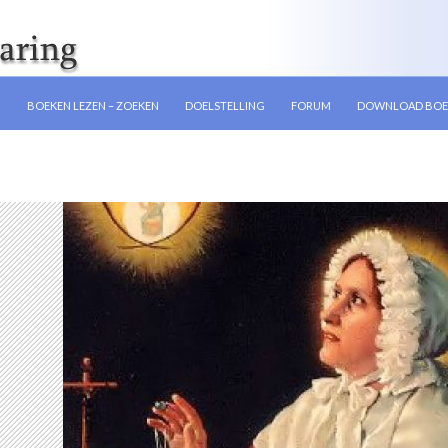
EN
N
BOEKEN LEZEN – ZOEKEN
DOELSTELLING
FORUM
DOWNLOAD BOE