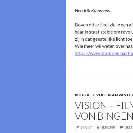
Hendrik Klaassens
Boven dit artikel zie je een
haar in staat stelde om revo
zij in dat geestelijke licht t
Wie meer wil weten over haar
https://www.traditioninacti
BIOGRAFIE
,
VERSLAGEN VAN LE
VISION – FI
VON BINGEN 
STICKY
HENDRIK
GEEF