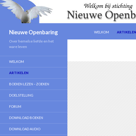
NAAR DE INHOUD SPRING
Zoeken
Nieuwe Openbaring
WELKOM
ARTIKELE
Over hemelse liefde en het
ware leven
WELKOM
ARTIKELEN
BOEKEN LEZEN – ZOEKEN
DOELSTELLING
FORUM
DOWNLOAD BOEKEN
DOWNLOAD AUDIO