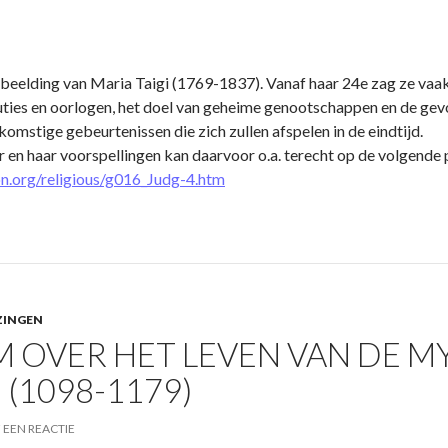
 afbeelding van Maria Taigi (1769-1837). Vanaf haar 24e zag ze vaak
luties en oorlogen, het doel van geheime genootschappen en de gev
oekomstige gebeurtenissen die zich zullen afspelen in de eindtijd.
 en haar voorspellingen kan daarvoor o.a. terecht op de volgende 
on.org/religious/g016_Judg-4.htm
ZINGEN
LM OVER HET LEVEN VAN DE 
(1098-1179)
 EEN REACTIE