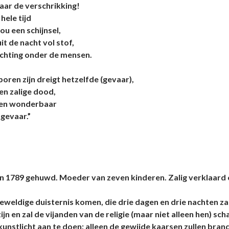
naar de verschrikking!
hele tijd
ou een schijnsel,
t de nacht vol stof,
achting onder de mensen.
boren zijn dreigt hetzelfde (gevaar),
n zalige dood,
jven wonderbaar
gevaar.”
ë. In 1789 gehuwd. Moeder van zeven kinderen. Zalig verklaard 
geweldige duisternis komen, die drie dagen en drie nachten zal
 zijn en zal de vijanden van de religie (maar niet alleen hen)
 kunstlicht aan te doen; alleen de gewijde kaarsen zullen bra