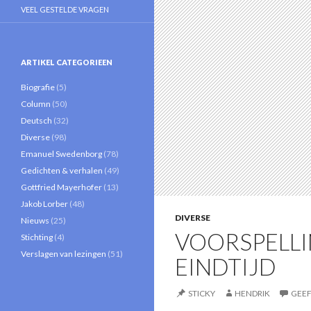
VEEL GESTELDE VRAGEN
ARTIKEL CATEGORIEEN
Biografie
(5)
Column
(50)
Deutsch
(32)
Diverse
(98)
Emanuel Swedenborg
(78)
Gedichten & verhalen
(49)
Gottfried Mayerhofer
(13)
Jakob Lorber
(48)
DIVERSE
Nieuws
(25)
VOORSPELLI
Stichting
(4)
Verslagen van lezingen
(51)
EINDTIJD
STICKY
HENDRIK
GEEF