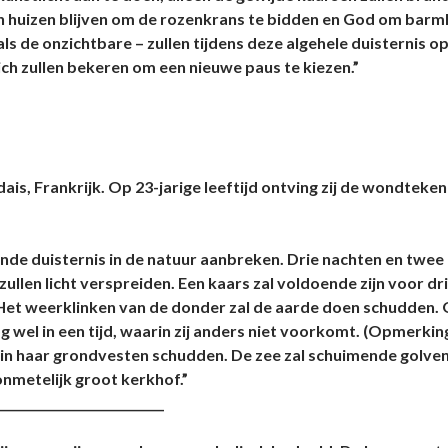
n huizen blijven om de rozenkrans te bidden en God om barmh
als de onzichtbare – zullen tijdens deze algehele duisternis
zich zullen bekeren om een nieuwe paus te kiezen.”
ais, Frankrijk. Op 23-jarige leeftijd ontving zij de wondteken
ende duisternis in de natuur aanbreken. Drie nachten en twee
zullen licht verspreiden. Een kaars zal voldoende zijn voor dr
Het weerklinken van de donder zal de aarde doen schudden. 
g wel in een tijd, waarin zij anders niet voorkomt. (Opmerki
 in haar grondvesten schudden. De zee zal schuimende golven
nmetelijk groot kerkhof.”
____________________________