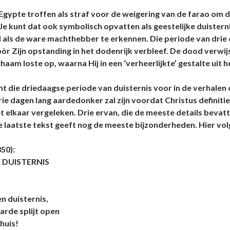
 Egypte troffen als straf voor de weigering van de farao om d
 Je kunt dat ook symbolisch opvatten als geestelijke duistern
d als de ware machthebber te erkennen. Die periode van drie
òr Zijn opstanding in het dodenrijk verbleef. De dood verwij
chaam loste op, waarna Hij in een ‘verheerlijkte’ gestalte uit 
die driedaagse periode van duisternis voor in de verhalen o
rie dagen lang aardedonker zal zijn voordat Christus definitie
 elkaar vergeleken. Drie ervan, die de meeste details bevatt
e laatste tekst geeft nog de meeste bijzonderheden. Hier vol
50):
 DUISTERNIS
n duisternis,
arde splijt open
 huis!