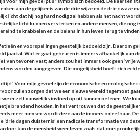
zijn voor mijn gevoel puur symbolisch bedoeld. De kaarsen staa
nken aan de gelijkenis van de drie wijze en de drie dwaze ma
lijk licht dat hij nog hard nodig zal hebben als het nacht wor
eestelijke licht kunnen versterken en andere mensen, die nog 
eind te krabbelen en de balans in hun leven terug te vinden
etieën en voorspellingen geestelijk bedoeld zijn. Daarom gel
d jaartal. Wat er gaat gebeuren is immers afhankelijk van de
niet van tevoren vast; anders zou het immers ook geen ‘vrije wi
ndens worden aangegeven. Die mogelijkheid hoeft zich echter 
ndtijd’. Voor mijn gevoel zijn de economische en ecologische 
rvoor zullen zorgen dat we een nieuwe wereld tegemoet gaan.
we er zelf nauwelijks invloed op uit kunnen oefenen. We kunn
etje brandend houden, in het vertrouwen dat de geestelijke 
eeds meer mensen wordt deze aarde immers onleefbaar. De men
de ‘drie dagen duisternis’ een radicale transformatie van de
rdoor kan de mensheid weer leven zoals dat oorspronkelijk bed