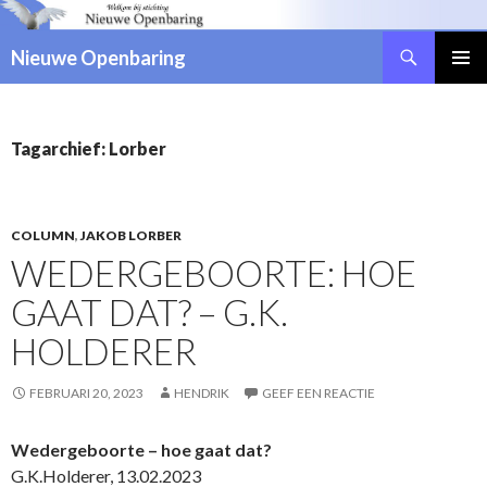
Zoeken
Nieuwe Openbaring
NAAR
DE
INHOUD
SPRINGEN
Tagarchief: Lorber
COLUMN
,
JAKOB LORBER
WEDERGEBOORTE: HOE
GAAT DAT? – G.K.
HOLDERER
FEBRUARI 20, 2023
HENDRIK
GEEF EEN REACTIE
Wedergeboorte – hoe gaat dat?
G.K.Holderer, 13.02.2023