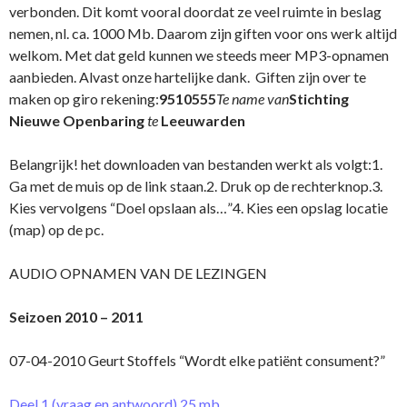
verbonden. Dit komt vooral doordat ze veel ruimte in beslag
nemen, nl. ca. 1000 Mb. Daarom zijn giften voor o­ns werk altijd
welkom. Met dat geld kunnen we steeds meer MP3-opnamen
aanbieden. Alvast o­nze hartelijke dank. Giften zijn over te
maken op giro rekening:
9510555
Te name van
Stichting
Nieuwe Openbaring
te
Leeuwarden
Belangrijk! het downloaden van bestanden werkt als volgt:1.
Ga met de muis op de link staan.2. Druk op de rechterknop.3.
Kies vervolgens “Doel opslaan als…”4. Kies een opslag locatie
(map) op de pc.
AUDIO OPNAMEN VAN DE LEZINGEN
Seizoen 2010 – 2011
07-04-2010 Geurt Stoffels “Wordt elke patiënt consument?”
Deel 1 (vraag en antwoord) 25 mb