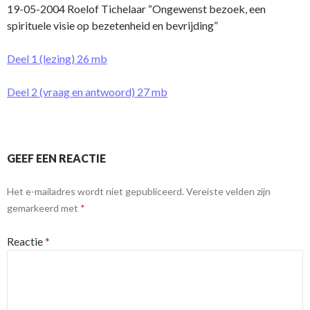
19-05-2004 Roelof Tichelaar “Ongewenst bezoek, een
spirituele visie op bezetenheid en bevrijding”
Deel 1 (lezing) 26 mb
Deel 2 (vraag en antwoord) 27 mb
GEEF EEN REACTIE
Het e-mailadres wordt niet gepubliceerd.
Vereiste velden zijn
gemarkeerd met
*
Reactie
*