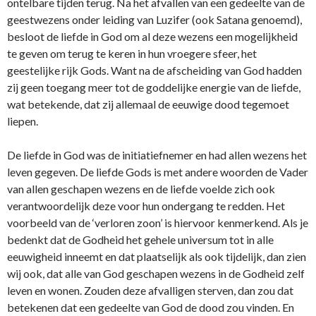
ontelbare tijden terug. Na het afvallen van een gedeelte van de
geestwezens onder leiding van Luzifer (ook Satana genoemd),
besloot de liefde in God om al deze wezens een mogelijkheid
te geven om terug te keren in hun vroegere sfeer, het
geestelijke rijk Gods. Want na de afscheiding van God hadden
zij geen toegang meer tot de goddelijke energie van de liefde,
wat betekende, dat zij allemaal de eeuwige dood tegemoet
liepen.
De liefde in God was de initiatiefnemer en had allen wezens het
leven gegeven. De liefde Gods is met andere woorden de Vader
van allen geschapen wezens en de liefde voelde zich ook
verantwoordelijk deze voor hun ondergang te redden. Het
voorbeeld van de ‘verloren zoon’ is hiervoor kenmerkend. Als je
bedenkt dat de Godheid het gehele universum tot in alle
eeuwigheid inneemt en dat plaatselijk als ook tijdelijk, dan zien
wij ook, dat alle van God geschapen wezens in de Godheid zelf
leven en wonen. Zouden deze afvalligen sterven, dan zou dat
betekenen dat een gedeelte van God de dood zou vinden. En