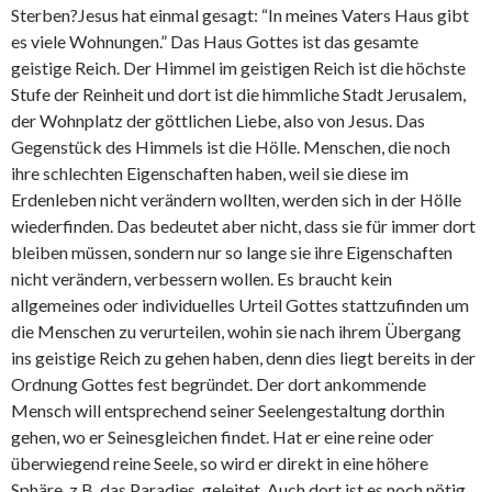
Sterben?Jesus hat einmal gesagt: “In meines Vaters Haus gibt
es viele Wohnungen.” Das Haus Gottes ist das gesamte
geistige Reich. Der Himmel im geistigen Reich ist die höchste
Stufe der Reinheit und dort ist die himmliche Stadt Jerusalem,
der Wohnplatz der göttlichen Liebe, also von Jesus. Das
Gegenstück des Himmels ist die Hölle. Menschen, die noch
ihre schlechten Eigenschaften haben, weil sie diese im
Erdenleben nicht verändern wollten, werden sich in der Hölle
wiederfinden. Das bedeutet aber nicht, dass sie für immer dort
bleiben müssen, sondern nur so lange sie ihre Eigenschaften
nicht verändern, verbessern wollen. Es braucht kein
allgemeines oder individuelles Urteil Gottes stattzufinden um
die Menschen zu verurteilen, wohin sie nach ihrem Übergang
ins geistige Reich zu gehen haben, denn dies liegt bereits in der
Ordnung Gottes fest begründet. Der dort ankommende
Mensch will entsprechend seiner Seelengestaltung dorthin
gehen, wo er Seinesgleichen findet. Hat er eine reine oder
überwiegend reine Seele, so wird er direkt in eine höhere
Sphäre, z.B. das Paradies, geleitet. Auch dort ist es noch nötig