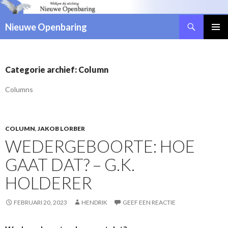
Zoeken
Nieuwe Openbaring
NAAR
DE
INHOUD
SPRINGEN
Categorie archief: Column
Columns
COLUMN
,
JAKOB LORBER
WEDERGEBOORTE: HOE
GAAT DAT? – G.K.
HOLDERER
FEBRUARI 20, 2023
HENDRIK
GEEF EEN REACTIE