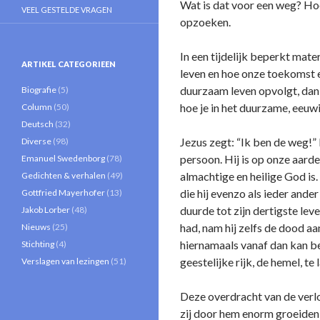
Wat is dat voor een weg? Ho
VEEL GESTELDE VRAGEN
opzoeken.
In een tijdelijk beperkt mat
ARTIKEL CATEGORIEEN
leven en hoe onze toekomst er
duurzaam leven opvolgt, dan 
Biografie
(5)
hoe je in het duurzame, eeuw
Column
(50)
Deutsch
(32)
Jezus zegt: “Ik ben de weg!”
Diverse
(98)
persoon. Hij is op onze aarde
Emanuel Swedenborg
(78)
almachtige en heilige God i
Gedichten & verhalen
(49)
die hij evenzo als ieder and
Gottfried Mayerhofer
(13)
duurde tot zijn dertigste le
Jakob Lorber
(48)
had, nam hij zelfs de dood aa
Nieuws
(25)
hiernamaals vanaf dan kan be
Stichting
(4)
geestelijke rijk, de hemel, te
Verslagen van lezingen
(51)
Deze overdracht van de verlo
zij door hem enorm groeiden 