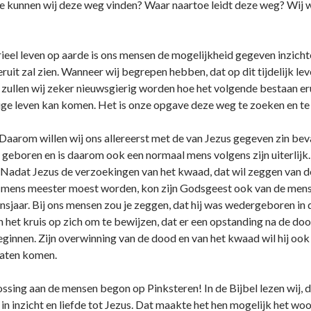
e kunnen wij deze weg vinden? Waar naartoe leidt deze weg? Wij w
erieel leven op aarde is ons mensen de mogelijkheid gegeven inzich
uit zal zien. Wanneer wij begrepen hebben, dat op dit tijdelijk leve
zullen wij zeker nieuwsgierig worden hoe het volgende bestaan eru
ige leven kan komen. Het is onze opgave deze weg te zoeken en te
 Daarom willen wij ons allereerst met de van Jezus gegeven zin bev
 geboren en is daarom ook een normaal mens volgens zijn uiterlijk. 
s. Nadat Jezus de verzoekingen van het kwaad, dat wil zeggen van
er mens meester moest worden, kon zijn Godsgeest ook van de mens
vensjaar. Bij ons mensen zou je zeggen, dat hij was wedergeboren i
n het kruis op zich om te bewijzen, dat er een opstanding na de doo
ginnen. Zijn overwinning van de dood en van het kwaad wil hij ook
 laten komen.
ssing aan de mensen begon op Pinksteren! In de Bijbel lezen wij, d
in inzicht en liefde tot Jezus. Dat maakte het hen mogelijk het w