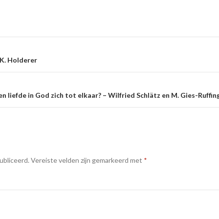
e
K. Holderer
n liefde in God zich tot elkaar? – Wilfried Schlätz en M. Gies-Ruffin
ubliceerd.
Vereiste velden zijn gemarkeerd met
*