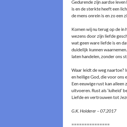
Gedurende zijn aardse leven h
is en de sterkte heeft een li
de mens onrein is en zo een z
Komen wij nu terug op de in h
wezens door zijn liefde gesc
wat geen ware liefde is en da
duidelijk kunnen waarnemen.
laten handelen, zonder ons s
Waar leidt de weg naartoe? In 
en heilige God, die voor ons 
Een eeuwige rust kan alleen 
uitvoeren. Rust als ‘luiheid’ b
Liefde en vertrouwen tot Jezu
G.K. Holderer – 07.2017
===============