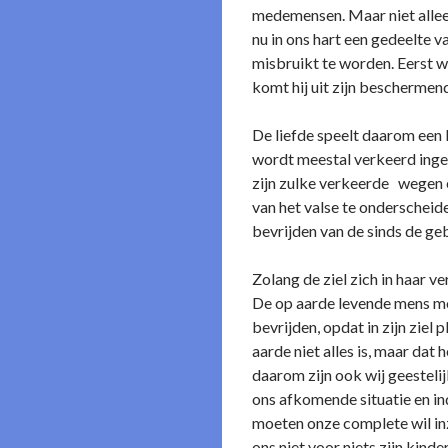
medemensen. Maar niet alleen
nu in ons hart een gedeelte 
misbruikt te worden. Eerst w
komt hij uit zijn beschermend
De liefde speelt daarom een b
wordt meestal verkeerd ingez
zijn zulke verkeerde wegen en
van het valse te onderscheid
bevrijden van de sinds de g
Zolang de ziel zich in haar 
De op aarde levende mens moet
bevrijden, opdat in zijn ziel
aarde niet alles is, maar dat
daarom zijn ook wij geestelij
ons afkomende situatie en ind
moeten onze complete wil inz
ons niet voor niets zijn kinde