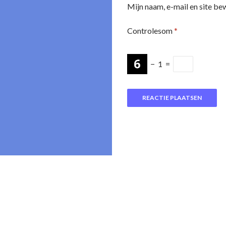
Mijn naam, e-mail en site be
Controlesom
*
−
1
=