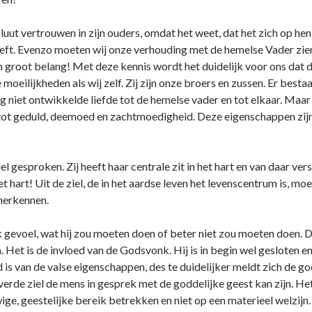
luut vertrouwen in zijn ouders, omdat het weet, dat het zich op hen 
eeft. Evenzo moeten wij onze verhouding met de hemelse Vader zien,
an groot belang! Met deze kennis wordt het duidelijk voor ons d
 moeilijkheden als wij zelf. Zij zijn onze broers en zussen. Er best
g niet ontwikkelde liefde tot de hemelse vader en tot elkaar. Maar 
 tot geduld, deemoed en zachtmoedigheid. Deze eigenschappen zijn
el gesproken. Zij heeft haar centrale zit in het hart en van daar ve
t hart! Uit de ziel, de in het aardse leven het levenscentrum is, m
 herkennen.
k gevoel, wat hij zou moeten doen of beter niet zou moeten doen. Di
. Het is de invloed van de Godsvonk. Hij is in begin wel gesloten
 is van de valse eigenschappen, des te duidelijker meldt zich de go
erde ziel de mens in gesprek met de goddelijke geest kan zijn. Het
ge, geestelijke bereik betrekken en niet op een materieel welzij