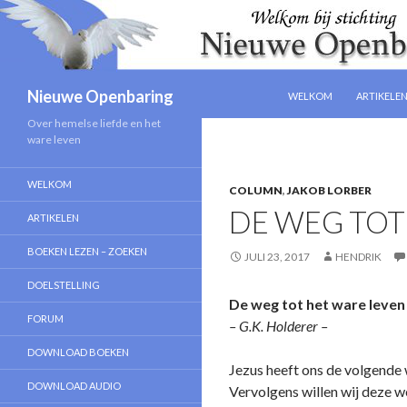
NAAR DE INHOUD SPRIN
Zoeken
Nieuwe Openbaring
WELKOM
ARTIKELE
Over hemelse liefde en het
ware leven
WELKOM
COLUMN
,
JAKOB LORBER
DE WEG TOT
ARTIKELEN
BOEKEN LEZEN – ZOEKEN
JULI 23, 2017
HENDRIK
DOELSTELLING
De weg tot het ware leven
FORUM
– G.K. Holderer –
DOWNLOAD BOEKEN
Jezus heeft ons de volgende 
DOWNLOAD AUDIO
Vervolgens willen wij deze w