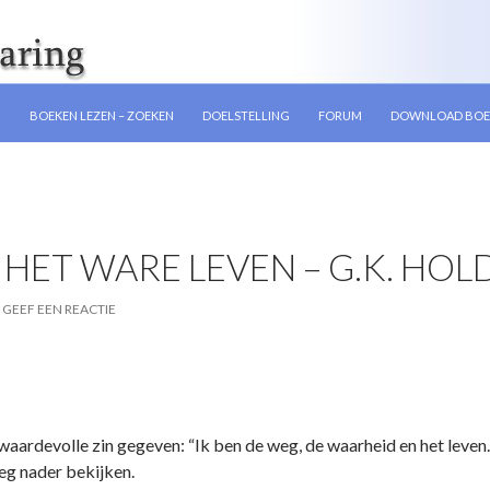
GEN
N
BOEKEN LEZEN – ZOEKEN
DOELSTELLING
FORUM
DOWNLOAD BOE
 HET WARE LEVEN – G.K. HOL
GEEF EEN REACTIE
waardevolle zin gegeven: “Ik ben de weg, de waarheid en het leve
eg nader bekijken.