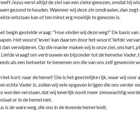
eeft Jezus eerst altijd de ziel van een zieke genezen, omdat hij wist
chaam gezond te houden. Wanneer wij deze zin omdraaien, dan zegt d
iekte ontstaan kan of ten minst erg moeilijk te genezen is.
et begin gestelde vraag: “Hoe vinden wij deze weg?’ De basis van al
hapen. Het woord ‘leven’ kan daarom door het woord ‘liefde’ verva
t dan verwijderen. Op die manier maken wij in onze ziel, ons hart,
 Liefde vraagt om vertrouwen en bijzonder tot de hemelse Vader, 
teeds als een betweter te benemen om die van ons zelf gewenste w
het kort: naar de hemel! Die is het geestelijke rijk, waar wij voor a
een echte Vader is, zullen wij vele opgaven krijgen die ons verder 
zo worden verstaan, dat wij innerlijk nooit meer zenuwachtig worde
estaat er in de hemel niet.
s is de ware weg, die ons in de levende hemel leidt.