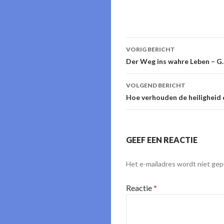
Berichtnavigati
VORIG BERICHT
Der Weg ins wahre Leben – G.
VOLGEND BERICHT
Hoe verhouden de heiligheid e
GEEF EEN REACTIE
Het e-mailadres wordt niet gep
Reactie
*