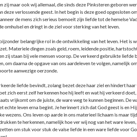
 zij maar ook wij allemaal, die sinds deze Pinksteren geboren we
van deze verlossende geest. In het begin is deze goed opgesloten 
anneer de mens zich serieus bemoeit zijn liefde tot de hemelse Vad
e omhulsel en dringt in de ziel voor sterking van het leven.
ijzonder belangrijke rol in de ontwikkeling van het leven. Het is w
et. Materiele dingen zoals geld, roem, leidende positie, hartstoc
 zij staan bij vele mensen voorop. De verkeerd gebruikte liefde bez
en, om daarna de opgave van ons aardeleven te volgen, namelijk om 
eboorte aanwezige oerzonde.
verkeerde liefde bevindt, zolang bezet deze haar ziel en hindert h
 zich eerst zelf herkennen hoe hij leeft en wat hij verkeerd doet,
 plaats vrijkomt om de juiste, de ware weg te kunnen beginnen. De w
 het echte leven erna begint. Je herinnert zich dat God geest is en 
ke wezens. Ons leven op aarde in ons materieel lichaam is maar tij
rukken te herkennen, namelijk hoe ver wij nog van het ware leven, da
etten om stuk voor stuk de valse liefde in een ware liefde voor Go
ren!