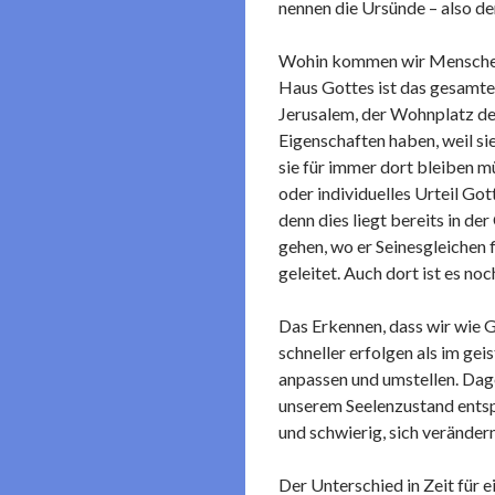
nennen die Ursünde – also d
Wohin kommen wir Menschen n
Haus Gottes ist das gesamte 
Jerusalem, der Wohnplatz der
Eigenschaften haben, weil si
sie für immer dort bleiben m
oder individuelles Urteil Go
denn dies liegt bereits in 
gehen, wo er Seinesgleichen f
geleitet. Auch dort ist es no
Das Erkennen, dass wir wie G
schneller erfolgen als im gei
anpassen und umstellen. Dage
unserem Seelenzustand entspr
und schwierig, sich veränder
Der Unterschied in Zeit für e