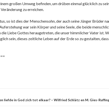
 einem großen Umweg befinden, um drüben einmal glücklich zu sein
 Veränderung zu erreichen.
tus, so ist dies der Menschensohn, der auch seine Jünger Brüder na
Auferstehung war sein Körper und seine Seele, die beide menschli
 die Liebe Gottes heraugetreten, die unser himmlicher Vater ist. Wi
lich sein, dieses zeitliche Leben auf der Erde so zu gestalten, da
===
e
n liefde in God zich tot elkaar? – Wilfried Schlätz en M. Gies-Ruffin