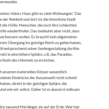
überwunden.
eines Vaters Haus gibt es viele Wohnungen.” Das
 der Reinheit und dort ist die himmliche Stadt
 die Hölle. Menschen, die noch ihre schlechten
Hölle wiederfinden. Das bedeutet aber nicht, dass
 verbessern wollen. Es braucht kein allgemeines
ihrem Übergang ins geistige Reich zu gehen haben,
ll entsprechend seiner Seelengestaltung dorthin
rekt in eine höhere Sphäre, z.B. das Paradies,
te Stufe des Himmels zu erreichen.
it unserem materiellen Körper wesentlich
hiedenen Eindrücke der Aussenwelt recht schnell
aben, direkt in der geistigen Sphäre, die
ind wie wir selbst. Daher ist es äusserst mühsam
 bis tausend Mal länger als auf der Erde. Wer hier