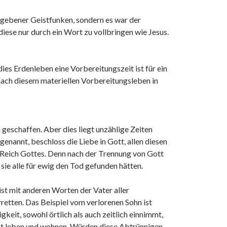
gegebener Geistfunken, sondern es war der
diese nur durch ein Wort zu vollbringen wie Jesus.
ies Erdenleben eine Vorbereitungszeit ist für ein
 nach diesem materiellen Vorbereitungsleben in
geschaffen. Aber dies liegt unzählige Zeiten
enannt, beschloss die Liebe in Gott, allen diesen
 Reich Gottes. Denn nach der Trennung von Gott
sie alle für ewig den Tod gefunden hätten.
ist mit anderen Worten der Vater aller
retten. Das Beispiel vom verlorenen Sohn ist
eit, sowohl örtlich als auch zeitlich einnimmt,
bst leben und wohnen. Würden diese Abtrünnigen