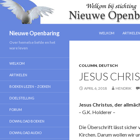
NAAR DE INHOUD SPRIN
Zoeken
Nieuwe Openbaring
WELKOM
ARTIKELE
Over hemelse liefde en het
ware leven
WELKOM
COLUMN
,
DEUTSCH
JESUS CHRIS
ARTIKELEN
BOEKEN LEZEN – ZOEKEN
APRIL 6, 2018
HENDRIK
DOELSTELLING
Jesus Christus, der allmäc
FORUM
– G.K. Holderer –
DOWNLOAD BOEKEN
Die Überschrift lässt sicher 
DOWNLOAD AUDIO
Kirchen. Darum wollen wir un