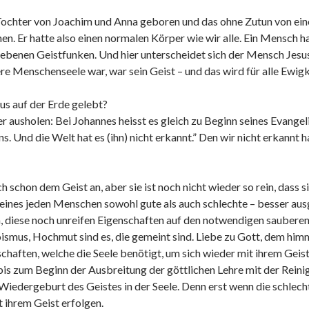
Tochter von Joachim und Anna geboren und das ohne Zutun von eine
n. Er hatte also einen normalen Körper wie wir alle. Ein Mensch ha
gebenen Geistfunken. Und hier unterscheidet sich der Mensch Jes
re Menschenseele war, war sein Geist – und das wird für alle Ewigke
us auf der Erde gelebt?
r ausholen: Bei Johannes heisst es gleich zu Beginn seines Evang
. Und die Welt hat es (ihn) nicht erkannt.” Den wir nicht erkannt h
h schon dem Geist an, aber sie ist noch nicht wieder so rein, dass s
e eines jeden Menschen sowohl gute als auch schlechte – besser a
 diese noch unreifen Eigenschaften auf den notwendigen sauberen, 
ismus, Hochmut sind es, die gemeint sind. Liebe zu Gott, dem him
haften, welche die Seele benötigt, um sich wieder mit ihrem Geist
bis zum Beginn der Ausbreitung der göttlichen Lehre mit der Reinigu
 Wiedergeburt des Geistes in der Seele. Denn erst wenn die schlec
t ihrem Geist erfolgen.