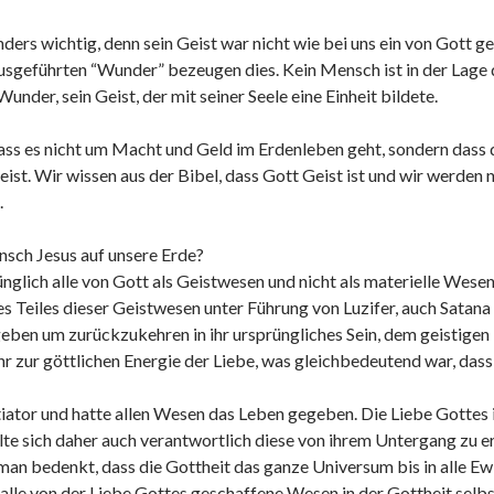
ders wichtig, denn sein Geist war nicht wie bei uns ein von Gott 
 ausgeführten “Wunder” bezeugen dies. Kein Mensch ist in der Lage 
under, sein Geist, der mit seiner Seele eine Einheit bildete.
ass es nicht um Macht und Geld im Erdenleben geht, sondern dass d
ist. Wir wissen aus der Bibel, dass Gott Geist ist und wir werden
.
sch Jesus auf unsere Erde?
lich alle von Gott als Geistwesen und nicht als materielle Wesen 
s Teiles dieser Geistwesen unter Führung von Luzifer, auch Satana g
eben um zurückzukehren in ihr ursprüngliches Sein, dem geistigen
r zur göttlichen Energie der Liebe, was gleichbedeutend war, dass 
itiator und hatte allen Wesen das Leben gegeben. Die Liebe Gottes 
e sich daher auch verantwortlich diese von ihrem Untergang zu er
n bedenkt, dass die Gottheit das ganze Universum bis in alle Ewigk
 alle von der Liebe Gottes geschaffene Wesen in der Gottheit sel