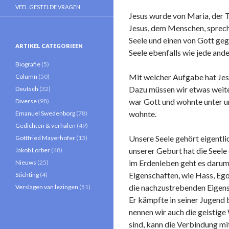
VEEL GESTELDE VRAGEN
Jesus wurde von Maria, der 
Jesus, dem Menschen, spreche
Seele und einen von Gott ge
ARTIKEL CATEGORIEEN
Seele ebenfalls wie jede ande
Biografie
(5)
Mit welcher Aufgabe hat Jes
Column
(50)
Dazu müssen wir etwas weite
Deutsch
(32)
war Gott und wohnte unter uns
Diverse
(98)
wohnte.
Emanuel Swedenborg
(78)
Gedichten & verhalen
(49)
Unsere Seele gehört eigentlic
Gottfried Mayerhofer
(13)
unserer Geburt hat die Seel
Jakob Lorber
(48)
im Erdenleben geht es darum,
Nieuws
(25)
Eigenschaften, wie Hass, Ego
Stichting
(4)
die nachzustrebenden Eigensc
Verslagen van lezingen
(51)
Er kämpfte in seiner Jugend 
nennen wir auch die geistige
sind, kann die Verbindung mi