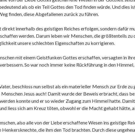
bedeutend als ob ein Teil Gottes den Tod finden würde. Und dies is
 Weg finden, diese Abgefallenen zurück zu führen.
direkt innerhalb des geistigen Reiches erfolgen, sondern dafür mu
schaffen werden. Darum leben wir Menschen, die größtenteils zu d
lichkeit unsere schlechten Eigenschaften zu korrigieren.
nschen mit einem Geistfunken Gottes erschaffen, versagten in i
 verbessern. So war noch immer keine Rückführung in den Himmel, 
 Vater, beschloss nun selbst als ein materieller Mensch zur Erde z
m Menschen Jesus auch! Damit wurde der Beweis erbracht, dass be
t werden konnte und er so wieder Zugang zum Himmel hatte. Damit 
und liess sich am Kreuz töten, obwohl er die Macht gehabt hätte, a
Menschen, also alle von der Liebe erschaffene Wesen ins geistige 
ie Henkersknechte, die ihm den Tod brachten. Durch diese ungeheure