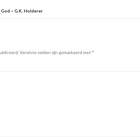
e God – G.K. Holderer
ubliceerd.
Vereiste velden zijn gemarkeerd met
*