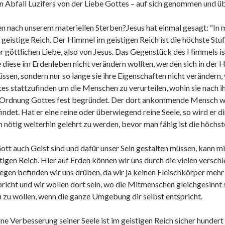
en Abfall Luzifers von der Liebe Gottes – auf sich genommen und 
ach unserem materiellen Sterben?Jesus hat einmal gesagt: “In m
geistige Reich. Der Himmel im geistigen Reich ist die höchste Stufe
 göttlichen Liebe, also von Jesus. Das Gegenstück des Himmels ist
e diese im Erdenleben nicht verändern wollten, werden sich in der 
üssen, sondern nur so lange sie ihre Eigenschaften nicht verändern,
ttes stattzufinden um die Menschen zu verurteilen, wohin sie nach 
der Ordnung Gottes fest begründet. Der dort ankommende Mensch wi
indet. Hat er eine reine oder überwiegend reine Seele, so wird er di
ch nötig weiterhin gelehrt zu werden, bevor man fähig ist die höchs
ott auch Geist sind und dafür unser Sein gestalten müssen, kann m
stigen Reich. Hier auf Erden können wir uns durch die vielen versc
gen befinden wir uns drüben, da wir ja keinen Fleischkörper mehr h
icht und wir wollen dort sein, wo die Mitmenschen gleichgesinnt s
n zu wollen, wenn die ganze Umgebung dir selbst entspricht.
ine Verbesserung seiner Seele ist im geistigen Reich sicher hundert