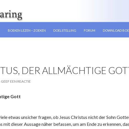
GEN
N
BOEKEN LEZEN – ZOEKEN
DOELSTELLING
FORUM
DOWNLOAD BOE
TUS, DER ALLMÄCHTIGE GOTT
GEEF EEN REACTIE
htige Gott
viele etwas unsicher fragen, ob Jesus Christus nicht der Sohn Gottes
s mit dieser Aussage näher befassen, um am Ende zu erkennen, dass