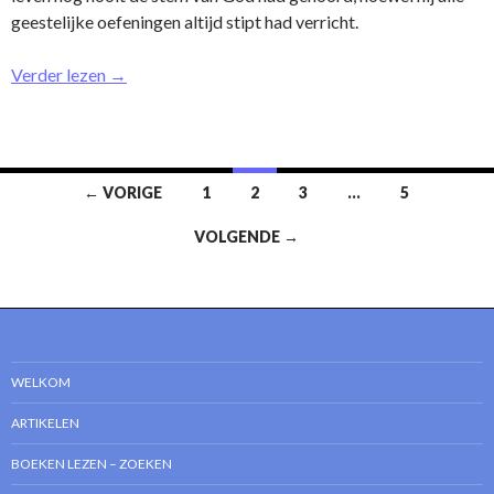
geestelijke oefeningen altijd stipt had verricht.
Verder lezen
→
Bericht
← VORIGE
1
2
3
…
5
navigatie
VOLGENDE →
WELKOM
ARTIKELEN
BOEKEN LEZEN – ZOEKEN