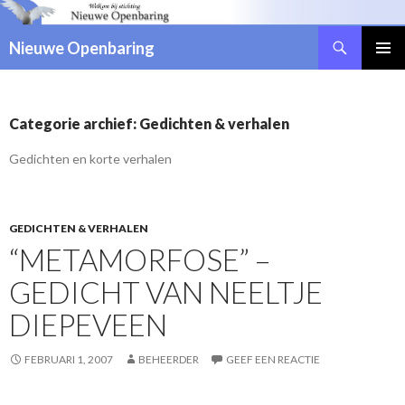
Zoeken
Nieuwe Openbaring
NAAR
DE
INHOUD
SPRINGEN
Categorie archief: Gedichten & verhalen
Gedichten en korte verhalen
GEDICHTEN & VERHALEN
“METAMORFOSE” –
GEDICHT VAN NEELTJE
DIEPEVEEN
FEBRUARI 1, 2007
BEHEERDER
GEEF EEN REACTIE