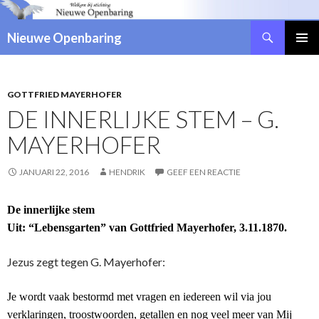
Zoeken
Nieuwe Openbaring
NAAR
DE
INHOUD
SPRINGEN
GOTTFRIED MAYERHOFER
DE INNERLIJKE STEM – G.
MAYERHOFER
JANUARI 22, 2016
HENDRIK
GEEF EEN REACTIE
De innerlijke stem
Uit: “Lebensgarten” van Gottfried Mayerhofer, 3.11.1870.
Jezus zegt tegen G. Mayerhofer:
Je wordt vaak bestormd met vragen en iedereen wil via jou
verklaringen, troostwoorden, getallen en nog veel meer van Mij