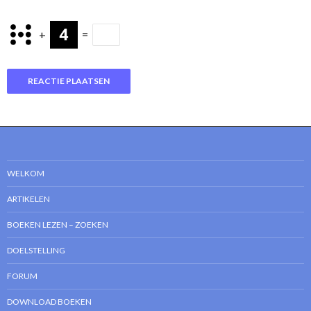
+
=
WELKOM
ARTIKELEN
BOEKEN LEZEN – ZOEKEN
DOELSTELLING
FORUM
DOWNLOAD BOEKEN