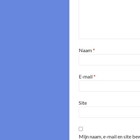
Naam
*
E-mail
*
Site
Mijn naam, e-mail en site be