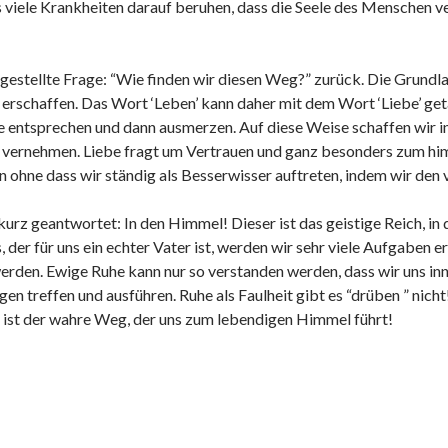
s viele Krankheiten darauf beruhen, dass die Seele des Menschen v
estellte Frage: “Wie finden wir diesen Weg?” zurück. Die Grundlag
 erschaffen. Das Wort ‘Leben’ kann daher mit dem Wort ‘Liebe’ ge
e entsprechen und dann ausmerzen. Auf diese Weise schaffen wir in
u vernehmen. Liebe fragt um Vertrauen und ganz besonders zum him
n ohne dass wir ständig als Besserwisser auftreten, indem wir de
rz geantwortet: In den Himmel! Dieser ist das geistige Reich, in
, der für uns ein echter Vater ist, werden wir sehr viele Aufgaben 
 werden. Ewige Ruhe kann nur so verstanden werden, dass wir uns in
en treffen und ausführen. Ruhe als Faulheit gibt es “drüben ” nicht
s ist der wahre Weg, der uns zum lebendigen Himmel führt!