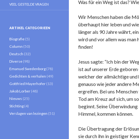
Was für ein Weg ist das? Wie
VEEL GESTELDE VRAGEN
Wir Menschen haben die Mögl
überhaupt hier leben und wie
ARTIKEL CATEGORIEEN
länger als 90 Jahre währt, e
wird und vor allem was man h
Biografie
(5)
finden!
Column
(50)
Deutsch
(32)
Jesus sagte: “Ich bin der We
Diverse
(98)
ist auf unserer Erde geboren
Emanuel Swedenborg
(78)
welcher der allmächtige und 
Gedichten & verhalen
(49)
genauso wie jeder andere Me
Gottfried Mayerhofer
(13)
ergreifen. Bei uns Menschen
Jakob Lorber
(48)
Tod am Kreuz auf sich, um so
Nieuws
(25)
beginnt. Seine Überwindung d
Stichting
(4)
Himmel, kommen können.
Verslagen van lezingen
(51)
Die Übertragung der Erlösung
sie durch ihn in geistiger K