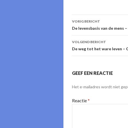
Berichtnavigati
VORIG BERICHT
De levensbasis van de mens –
VOLGEND BERICHT
De weg tot het ware leven – 
GEEF EEN REACTIE
Het e-mailadres wordt niet gep
Reactie
*