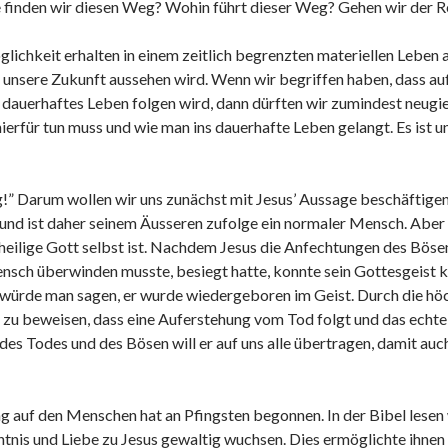
 finden wir diesen Weg? Wohin führt dieser Weg? Gehen wir der Re
ichkeit erhalten in einem zeitlich begrenzten materiellen Leben 
 unsere Zukunft aussehen wird. Wenn wir begriffen haben, dass au
in dauerhaftes Leben folgen wird, dann dürften wir zumindest neug
ierfür tun muss und wie man ins dauerhafte Leben gelangt. Es ist
g!” Darum wollen wir uns zunächst mit Jesus’ Aussage beschäftigen.
 und ist daher seinem Äusseren zufolge ein normaler Mensch. Aber e
heilige Gott selbst ist. Nachdem Jesus die Anfechtungen des Bösen,
nsch überwinden musste, besiegt hatte, konnte sein Gottesgeist
 würde man sagen, er wurde wiedergeboren im Geist. Durch die höc
 zu beweisen, dass eine Auferstehung vom Tod folgt und das echte,
es Todes und des Bösen will er auf uns alle übertragen, damit auch
 auf den Menschen hat an Pfingsten begonnen. In der Bibel lesen wi
enntnis und Liebe zu Jesus gewaltig wuchsen. Dies ermöglichte ihne