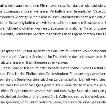
utes Vertrauen zu seinen Eltern, weil es weiss, dass es sich auf sie 
ält. Genauso müssen wir unser Verhältnis zum himmlichen Vater, der
besonders wichtig! Mit diesem Wissen leuchtet uns dann auch ein,
eichen Schwierigkeiten wie wir selbst. Sie sind unsere Geschwister.
och nicht entwickelten wahren Liebe zum himmlichen Vater und zu
u Geduld, Demut und Sanftmut geführt. Diese Eigenschaften sind U
 gesprochen. Sie hat ihren zentralen Sitz im Herzen, von dort dehnt
 im Herzen! Aus der Seele, die im Erdenleben das Lebenszentrum 
 als Ziel unserer Bemühungen zu erkennen.
 Gefühl, war er tun sollte oder besser lassen sollte. Dieses Gefüh
n. Dies ist der Einfluss des Gottesfunken. Er ist anfangs wohl ve
mehr die Seele von den falschen Leidenschaften befreit wird, desto
oran, dass bei einer fast ganz gereinigten Seele der Mensch im Gesp
ss diese Fragen und Antworten sich auf das ewige Sein, also auf den
eispiel sei die Gesundheit angeführt. Während seines Erdenlebens 
 eine gesunde, vom Unrat befreite Seele, die Basis für einen gesund