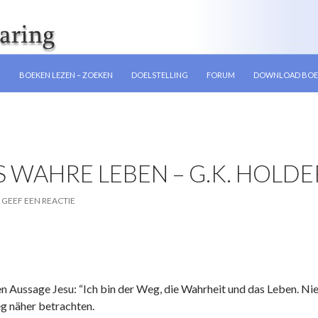
GEN
N
BOEKEN LEZEN – ZOEKEN
DOELSTELLING
FORUM
DOWNLOAD BOE
S WAHRE LEBEN – G.K. HOLD
GEEF EEN REACTIE
n Aussage Jesu: “Ich bin der Weg, die Wahrheit und das Leben. N
g näher betrachten.