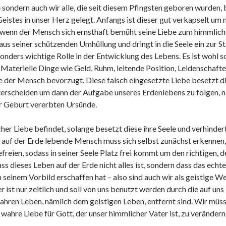
ie sondern auch wir alle, die seit diesem Pfingsten geboren wurd
Geistes in unser Herz gelegt. Anfangs ist dieser gut verkapselt um
 wenn der Mensch sich ernsthaft bemüht seine Liebe zum himmliche
 aus seiner schützenden Umhüllung und dringt in die Seele ein zur 
sonders wichtige Rolle in der Entwicklung des Lebens. Es ist wohl s
 Materielle Dinge wie Geld, Ruhm, leitende Position, Leidenschaft
ie der Mensch bevorzugt. Diese falsch eingesetzte Liebe besetzt die
erscheiden um dann der Aufgabe unseres Erdenlebens zu folgen, nä
er Geburt vererbten Ursünde.
scher Liebe befindet, solange besetzt diese ihre Seele und verhinde
f der Erde lebende Mensch muss sich selbst zunächst erkennen, w
freien, sodass in seiner Seele Platz frei kommt um den richtigen
ass dieses Leben auf der Erde nicht alles ist, sondern dass das echt
ch seinem Vorbild erschaffen hat – also sind auch wir als geistige
r ist nur zeitlich und soll von uns benutzt werden durch die auf 
hren Leben, nämlich dem geistigen Leben, entfernt sind. Wir müss
e wahre Liebe für Gott, der unser himmlicher Vater ist, zu veränder