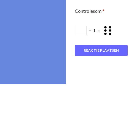
Controlesom
*
−
1
=
Ondersteund door WordPress