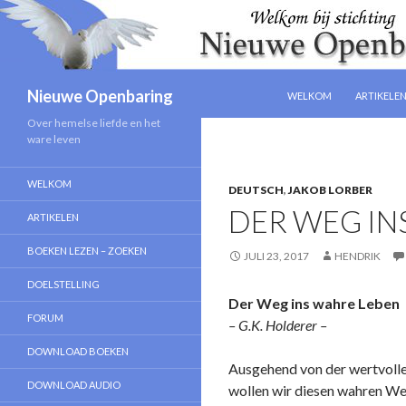
NAAR DE INHOUD SPRIN
Zoeken
Nieuwe Openbaring
WELKOM
ARTIKELE
Over hemelse liefde en het
ware leven
WELKOM
DEUTSCH
,
JAKOB LORBER
DER WEG IN
ARTIKELEN
BOEKEN LEZEN – ZOEKEN
JULI 23, 2017
HENDRIK
DOELSTELLING
Der Weg ins wahre Leben
FORUM
– G.K. Holderer –
DOWNLOAD BOEKEN
Ausgehend von der wertvolle
DOWNLOAD AUDIO
wollen wir diesen wahren We