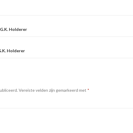
e
 G.K. Holderer
G.K. Holderer
ubliceerd.
Vereiste velden zijn gemarkeerd met
*