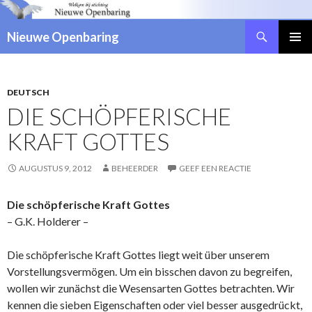
Zoeken
Nieuwe Openbaring
NAAR
DE
INHOUD
SPRINGEN
DEUTSCH
DIE SCHÖPFERISCHE
KRAFT GOTTES
AUGUSTUS 9, 2012
BEHEERDER
GEEF EEN REACTIE
Die schöpferische Kraft Gottes
– G.K. Holderer –
Die schöpferische Kraft Gottes liegt weit über unserem
Vorstellungsvermögen. Um ein bisschen davon zu begreifen,
wollen wir zunächst die Wesensarten Gottes betrachten. Wir
kennen die sieben Eigenschaften oder viel besser ausgedrückt,