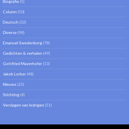
Biografie
(5)
Column
(50)
Deutsch
(32)
Diverse
(98)
Emanuel Swedenborg
(78)
Gedichten & verhalen
(49)
Gottfried Mayerhofer
(13)
Jakob Lorber
(48)
Nieuws
(25)
Stichting
(4)
Verslagen van lezingen
(51)