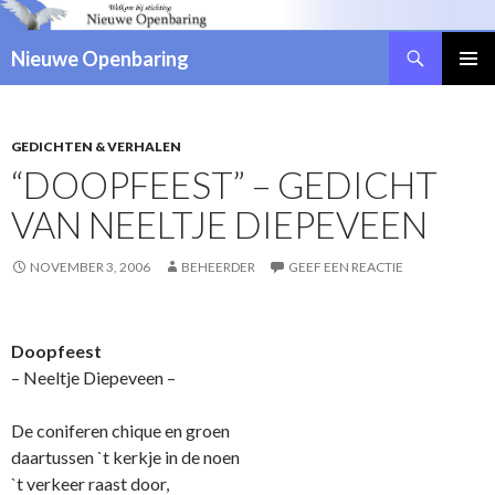
Zoeken
Nieuwe Openbaring
NAAR
DE
INHOUD
SPRINGEN
GEDICHTEN & VERHALEN
“DOOPFEEST” – GEDICHT
VAN NEELTJE DIEPEVEEN
NOVEMBER 3, 2006
BEHEERDER
GEEF EEN REACTIE
Doopfeest
– Neeltje Diepeveen –
De coniferen chique en groen
daartussen `t kerkje in de noen
`t verkeer raast door,