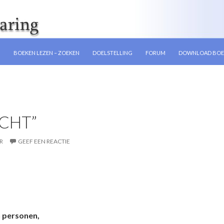
GEN
N
BOEKEN LEZEN – ZOEKEN
DOELSTELLING
FORUM
DOWNLOAD BOE
ICHT”
R
GEEF EEN REACTIE
n personen,