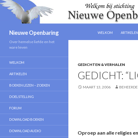
NAAR DE INHOUD SPRIN
Zoeken
Nieuwe Openbaring
WELKOM
ARTIKELE
Over hemelse liefde en het
ware leven
WELKOM
GEDICHTEN & VERHALEN
GEDICHT: “L
ARTIKELEN
BOEKEN LEZEN – ZOEKEN
MAART 13, 2006
BEHEERDE
DOELSTELLING
FORUM
DOWNLOAD BOEKEN
DOWNLOAD AUDIO
Oproep aan alle religies e