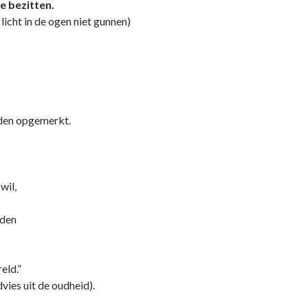
te bezitten.
licht in de ogen niet gunnen)
den opgemerkt.
wil,
eden
eld.”
dvies uit de oudheid).