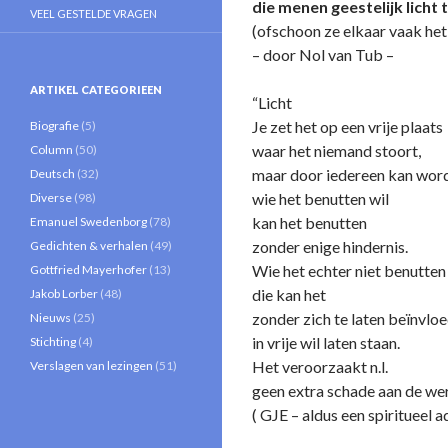
die menen geestelijk licht 
VEEL GESTELDE VRAGEN
(ofschoon ze elkaar vaak het 
– door Nol van Tub –
ARTIKEL CATEGORIEEN
“Licht
Je zet het op een vrije plaats
Biografie
(5)
waar het niemand stoort,
Column
(50)
maar door iedereen kan wor
Deutsch
(32)
wie het benutten wil
Diverse
(98)
kan het benutten
Emanuel Swedenborg
(78)
zonder enige hindernis.
Gedichten & verhalen
(49)
Wie het echter niet benutten 
Gottfried Mayerhofer
(13)
die kan het
Jakob Lorber
(48)
zonder zich te laten beïnvlo
Nieuws
(25)
in vrije wil laten staan.
Stichting
(4)
Het veroorzaakt n.l.
Verslagen van lezingen
(51)
geen extra schade aan de wer
( GJE – aldus een spiritueel a