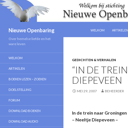
NAAR DE INHOUD SPRIN
Zoeken
Nieuwe Openbaring
WELKOM
ARTIKELE
Over hemelse liefde en het
ware leven
WELKOM
GEDICHTEN & VERHALEN
“IN DE TREI
ARTIKELEN
DIEPEVEEN
BOEKEN LEZEN – ZOEKEN
DOELSTELLING
MEI 29, 2007
BEHEERDER
FORUM
DOWNLOAD BOEKEN
In de trein naar Groningen
– Neeltje Diepeveen –
DOWNLOAD AUDIO