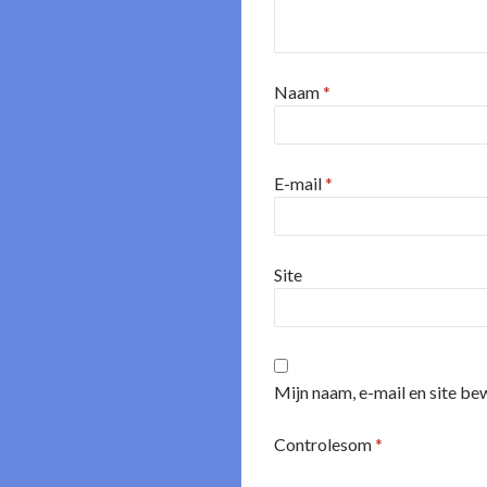
Naam
*
E-mail
*
Site
Mijn naam, e-mail en site be
Controlesom
*