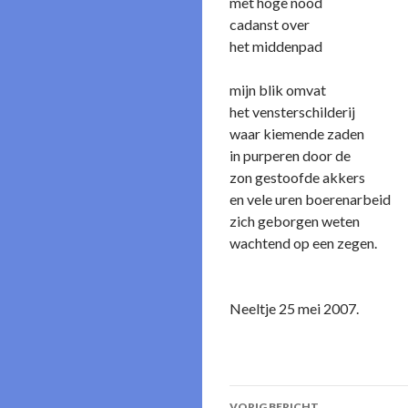
met hoge nood
cadanst over
het middenpad
mijn blik omvat
het vensterschilderij
waar kiemende zaden
in purperen door de
zon gestoofde akkers
en vele uren boerenarbeid
zich geborgen weten
wachtend op een zegen.
Neeltje 25 mei 2007.
Berichtnavigati
VORIG BERICHT