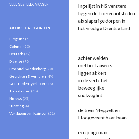
VEEL GESTELDE VRAGEN
Ingelijst in NS vensters
liggen de boerenhofsteden
als slaperige dorpen in
het vredige Drentse land
ARTIKEL CATEGORIEEN
Biografie
(5)
Column
(50)
Deutsch
(32)
achter weiden
Diverse
(98)
met herkauwers
Emanuel Swedenborg
(78)
liggen akkers
Gedichten & verhalen
(49)
in de verte het
Gottfried Mayerhofer
(13)
beweeglijke
Jakob Lorber
(48)
snelweglint
Nieuws
(25)
Stichting
(4)
de trein Meppelt en
Verslagen van lezingen
(51)
Hoogeveent haar baan
een jongeman