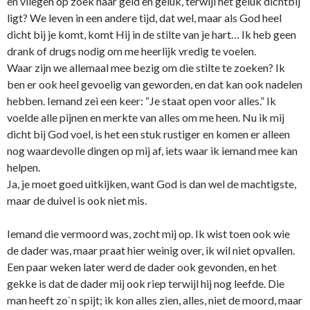
en vliegen op zoek naar geld en geluk, terwijl het geluk dichtbij
ligt? We leven in een andere tijd, dat wel, maar als God heel
dicht bij je komt, komt Hij in de stilte van je hart… Ik heb geen
drank of drugs nodig om me heerlijk vredig te voelen.
Waar zijn we allemaal mee bezig om die stilte te zoeken? Ik
ben er ook heel gevoelig van geworden, en dat kan ook nadelen
hebben. Iemand zei een keer: “Je staat open voor alles.” Ik
voelde alle pijnen en merkte van alles om me heen. Nu ik mij
dicht bij God voel, is het een stuk rustiger en komen er alleen
nog waardevolle dingen op mij af, iets waar ik iemand mee kan
helpen.
Ja, je moet goed uitkijken, want God is dan wel de machtigste,
maar de duivel is ook niet mis.
Iemand die vermoord was, zocht mij op. Ik wist toen ook wie
de dader was, maar praat hier weinig over, ik wil niet opvallen.
Een paar weken later werd de dader ook gevonden, en het
gekke is dat de dader mij ook riep terwijl hij nog leefde. Die
man heeft zo`n spijt; ik kon alles zien, alles, niet de moord, maar