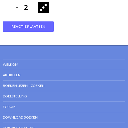
−
=
WELKOM
ARTIKELEN
BOEKEN LEZEN – ZOEKEN
DOELSTELLING
FORUM
DOWNLOAD BOEKEN
DOWNLOAD AUDIO