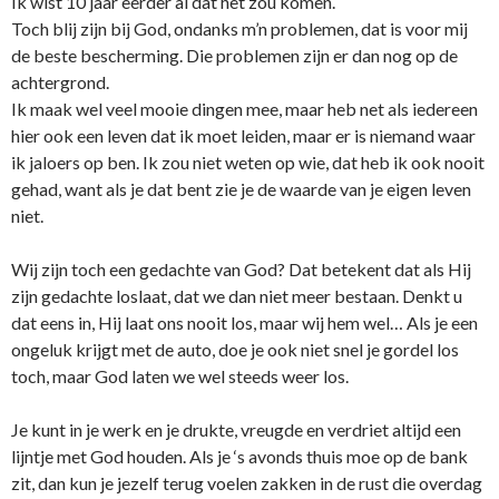
Ik wist 10 jaar eerder al dat het zou komen.
Toch blij zijn bij God, o­ndanks m’n problemen, dat is voor mij
de beste bescherming. Die problemen zijn er dan nog op de
achtergrond.
Ik maak wel veel mooie dingen mee, maar heb net als iedereen
hier ook een leven dat ik moet leiden, maar er is niemand waar
ik jaloers op ben. Ik zou niet weten op wie, dat heb ik ook nooit
gehad, want als je dat bent zie je de waarde van je eigen leven
niet.
Wij zijn toch een gedachte van God? Dat betekent dat als Hij
zijn gedachte loslaat, dat we dan niet meer bestaan. Denkt u
dat eens in, Hij laat o­ns nooit los, maar wij hem wel… Als je een
o­ngeluk krijgt met de auto, doe je ook niet snel je gordel los
toch, maar God laten we wel steeds weer los.
Je kunt in je werk en je drukte, vreugde en verdriet altijd een
lijntje met God houden. Als je ‘s avonds thuis moe op de bank
zit, dan kun je jezelf terug voelen zakken in de rust die overdag