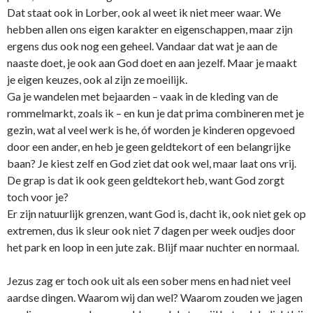
Dat staat ook in Lorber, ook al weet ik niet meer waar. We
hebben allen o­ns eigen karakter en eigenschappen, maar zijn
ergens dus ook nog een geheel. Vandaar dat wat je aan de
naaste doet, je ook aan God doet en aan jezelf. Maar je maakt
je eigen keuzes, ook al zijn ze moeilijk.
Ga je wandelen met bejaarden – vaak in de kleding van de
rommelmarkt, zoals ik – en kun je dat prima combineren met je
gezin, wat al veel werk is he, óf worden je kinderen opgevoed
door een ander, en heb je geen geldtekort of een belangrijke
baan? Je kiest zelf en God ziet dat ook wel, maar laat o­ns vrij.
De grap is dat ik ook geen geldtekort heb, want God zorgt
toch voor je?
Er zijn natuurlijk grenzen, want God is, dacht ik, ook niet gek op
extremen, dus ik sleur ook niet 7 dagen per week oudjes door
het park en loop in een jute zak. Blijf maar nuchter en normaal.
Jezus zag er toch ook uit als een sober mens en had niet veel
aardse dingen. Waarom wij dan wel? Waarom zouden we jagen