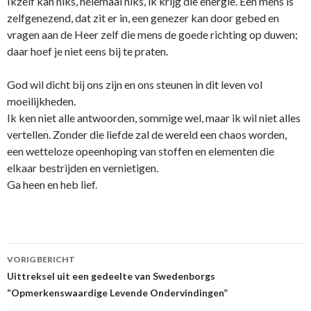
Ikzelf kan niks, helemaal niks, ik krijg die energie. Een mens is
zelfgenezend, dat zit er in, een genezer kan door gebed en
vragen aan de Heer zelf die mens de goede richting op duwen;
daar hoef je niet eens bij te praten.
God wil dicht bij o­ns zijn en o­ns steunen in dit leven vol
moeilijkheden.
Ik ken niet alle antwoorden, sommige wel, maar ik wil niet alles
vertellen. Zonder die liefde zal de wereld een chaos worden,
een wetteloze opeenhoping van stoffen en elementen die
elkaar bestrijden en vernietigen.
Ga heen en heb lief.
Berichtnavigatie
VORIG BERICHT
Uittreksel uit een gedeelte van Swedenborgs
“Opmerkenswaardige Levende Ondervindingen”