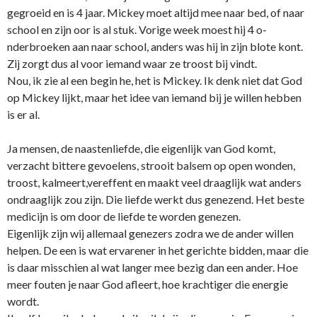
gegroeid en is 4 jaar. Mickey moet altijd mee naar bed, of naar
school en zijn oor is al stuk. Vorige week moest hij 4 o­
nderbroeken aan naar school, anders was hij in zijn blote kont.
Zij zorgt dus al voor iemand waar ze troost bij vindt.
Nou, ik zie al een begin he, het is Mickey. Ik denk niet dat God
op Mickey lijkt, maar het idee van iemand bij je willen hebben
is er al.
Ja mensen, de naastenliefde, die eigenlijk van God komt,
verzacht bittere gevoelens, strooit balsem op open wonden,
troost, kalmeert,vereffent en maakt veel draaglijk wat anders
o­ndraaglijk zou zijn. Die liefde werkt dus genezend. Het beste
medicijn is om door de liefde te worden genezen.
Eigenlijk zijn wij allemaal genezers zodra we de ander willen
helpen. De een is wat ervarener in het gerichte bidden, maar die
is daar misschien al wat langer mee bezig dan een ander. Hoe
meer fouten je naar God afleert, hoe krachtiger die energie
wordt.