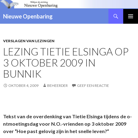
Zoeken
Nieuwe Openbaring
NAAR
DE
INHOUD
SPRINGEN
VERSLAGEN VAN LEZINGEN
LEZING TIETIE ELSINGA OP
3 OKTOBER 2009 IN
BUNNIK
OKTOBER 4, 2009
BEHEERDER
GEEF EEN REACTIE
Tekst van de overdenking van Tietie Elsinga tijdens de o­
ntmoetingsdag voor N.O.-vrienden op 3 oktober 2009
over “Hoe past gelovig zijn in het snelle leven?”