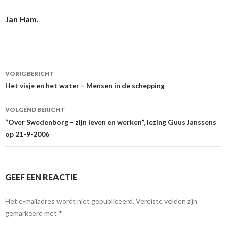
Jan Ham.
Berichtnavigatie
VORIG BERICHT
Het visje en het water – Mensen in de schepping
VOLGEND BERICHT
“Over Swedenborg – zijn leven en werken”, lezing Guus Janssens
op 21-9-2006
GEEF EEN REACTIE
Het e-mailadres wordt niet gepubliceerd.
Vereiste velden zijn
gemarkeerd met
*