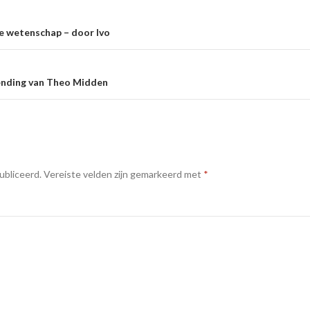
e
e wetenschap – door Ivo
ending van Theo Midden
ubliceerd.
Vereiste velden zijn gemarkeerd met
*