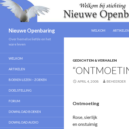
NAAR DE INHOUD SPRIN
Zoeken
Nieuwe Openbaring
WELKOM
ARTIKELE
Over hemelse liefde en het
ware leven
WELKOM
GEDICHTEN & VERHALEN
“ONTMOETIN
ARTIKELEN
BOEKEN LEZEN – ZOEKEN
APRIL 4, 2008
BEHEERDER
DOELSTELLING
FORUM
Ontmoeting
DOWNLOAD BOEKEN
Rose, sierlijk
DOWNLOAD AUDIO
en o­nstuimig