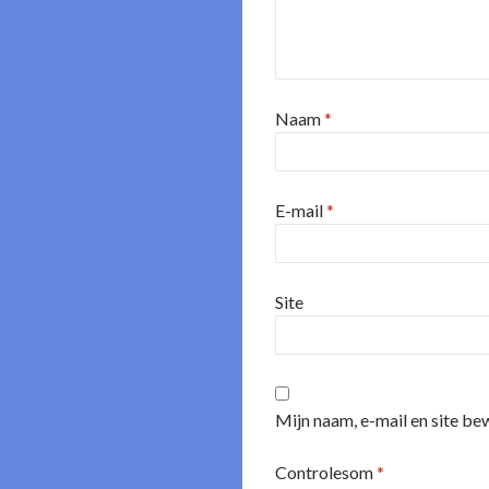
Naam
*
E-mail
*
Site
Mijn naam, e-mail en site be
Controlesom
*