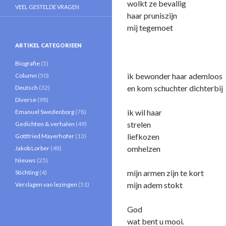
wolkt ze bevallig
VEEL GESTELDE VRAGEN
haar pruniszijn
mij tegemoet
ARTIKEL CATEGORIEEN
Biografie
(5)
ik bewonder haar ademloos
Column
(50)
en kom schuchter dichterbij
Deutsch
(32)
Diverse
(98)
ik wil haar
Emanuel Swedenborg
(78)
strelen
Gedichten & verhalen
(49)
liefkozen
Gottfried Mayerhofer
(13)
omhelzen
Jakob Lorber
(48)
Nieuws
(25)
mijn armen zijn te kort
Stichting
(4)
mijn adem stokt
Verslagen van lezingen
(51)
God
wat bent u mooi.