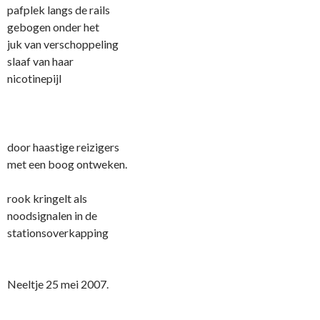
pafplek langs de rails
gebogen o­nder het
juk van verschoppeling
slaaf van haar
nicotinepijl
door haastige reizigers
met een boog o­ntweken.
rook kringelt als
noodsignalen in de
stationsoverkapping
Neeltje 25 mei 2007.