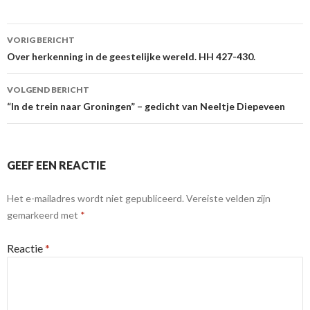
Berichtnavigatie
VORIG BERICHT
Over herkenning in de geestelijke wereld. HH 427-430.
VOLGEND BERICHT
“In de trein naar Groningen” – gedicht van Neeltje Diepeveen
GEEF EEN REACTIE
Het e-mailadres wordt niet gepubliceerd.
Vereiste velden zijn
gemarkeerd met
*
Reactie
*