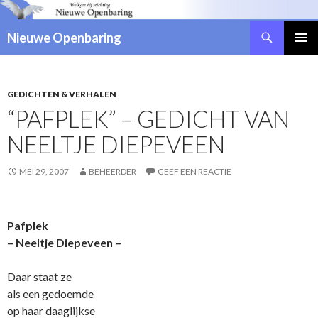
Zoeken
Nieuwe Openbaring
NAAR
DE
INHOUD
SPRINGEN
GEDICHTEN & VERHALEN
“PAFPLEK” – GEDICHT VAN
NEELTJE DIEPEVEEN
MEI 29, 2007
BEHEERDER
GEEF EEN REACTIE
Pafplek
– Neeltje Diepeveen –
Daar staat ze
als een gedoemde
op haar daaglijkse