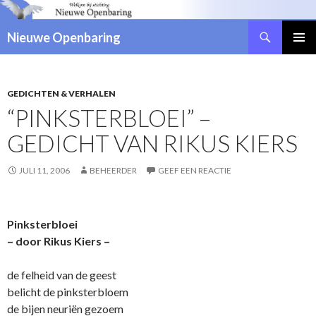
Zoeken
Nieuwe Openbaring
NAAR
DE
INHOUD
SPRINGEN
GEDICHTEN & VERHALEN
“PINKSTERBLOEI” –
GEDICHT VAN RIKUS KIERS
JULI 11, 2006
BEHEERDER
GEEF EEN REACTIE
Pinksterbloei
– door Rikus Kiers –
de felheid van de geest
belicht de pinksterbloem
de bijen neuriën gezoem