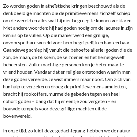
Zo worden goden in atheïstische kringen beschouwd als de
denkbeeldige machten die de primitieve mens zichzelf schiep
om de wereld en alles wat hij niet begreep te kunnen verklaren.
Met andere woorden: hij had goden nodig om de lacunes in zijn
kennis op te vullen. Op die manier werd een grillige,
onvoorspelbare wereld voor hem begrijpelijk en hanteerbaar.
Gaandeweg schiep hij vanuit die behoefte allerlei goden die de
zon, de maan, de bliksem, de seizoenen en het hemelgewelf
beheersten. Zulke machtige personen kon je beter maar te
vriend houden. Vandaar dat er religies ontstonden waarin men
deze goden vereerde. Je wist immers maar nooit. Om zich van
hun hulp te verzekeren droeg de primitieve mens amuletten,
bracht hij rookoffers, murmelde gebeden tegen een heel
cohort goden – bang dat hij er eentje zou vergeten – en
bouwde tempels voor deze grillige machten uit de
bovenwereld.
In onze tijd, zo luidt deze gedachtegang, hebben we de natuur