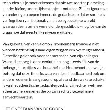
te houden als je moet erkennen dat nieuwe soorten plotseling –
zonder kleine, tussentijdse stapjes – ontstaan. Zulke rigoureuze
veranderingen roepen immers de gedachte op dat er sprake is
van ingrijpen van buitenaf, vanuit een geestelijke wereld
waaraan de materiële wereld ondergeschikt is – nog los van de
vraag hoe dat geestelijke niveau eruit ziet.
Van geloofsijver kan Salomon Kroonenberg trouwens niet
worden beticht: hij is naar eigen zeggen een overtuigd atheïst.
Datzelfde geldt ook voor het merendeel van zijn collega’s.
Vreemd genoeg is deze evolutieleer nog steeds één van de
belangrijkste pijlers van het atheïsme. Het behoeft nauwelijks
betoog dat deze theorie, waarvan de onhoudbaarheid ook om
andere redenen is aangetoond, op afstand de zwakste schakel
is van het atheïstische gedachtegoed. Er zijn echter wel meer
atheïstische aannames die op zijn zachtst gezegd nogal
aanvechtbaar zijn.
HET ONTSTAAN VAN DE GODEN