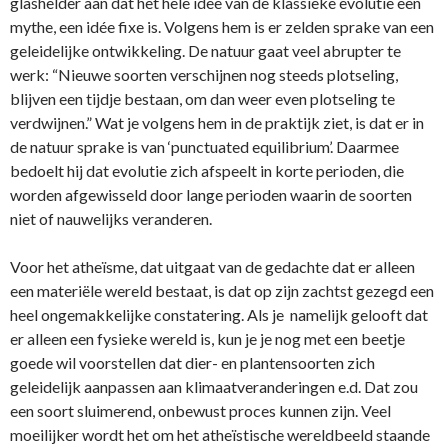
glashelder aan dat het hele idee van de klassieke evolutie een
mythe, een idée fixe is. Volgens hem is er zelden sprake van een
geleidelijke ontwikkeling. De natuur gaat veel abrupter te
werk: “Nieuwe soorten verschijnen nog steeds plotseling,
blijven een tijdje bestaan, om dan weer even plotseling te
verdwijnen.” Wat je volgens hem in de praktijk ziet, is dat er in
de natuur sprake is van ‘punctuated equilibrium’. Daarmee
bedoelt hij dat evolutie zich afspeelt in korte perioden, die
worden afgewisseld door lange perioden waarin de soorten
niet of nauwelijks veranderen.
Voor het atheïsme, dat uitgaat van de gedachte dat er alleen
een materiële wereld bestaat, is dat op zijn zachtst gezegd een
heel ongemakkelijke constatering. Als je namelijk gelooft dat
er alleen een fysieke wereld is, kun je je nog met een beetje
goede wil voorstellen dat dier- en plantensoorten zich
geleidelijk aanpassen aan klimaatveranderingen e.d. Dat zou
een soort sluimerend, onbewust proces kunnen zijn. Veel
moeilijker wordt het om het atheïstische wereldbeeld staande