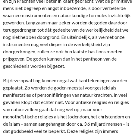
en zijn krachten veel beter in kaart gebracht. Wat de primitieve
mens niet begreep en angst inboezemde, is door verbeterde
waarneeminstrumenten en natuurkundige formules inzichtelijk
geworden. Langzaam maar zeker worden de goden daardoor
teruggedrongen tot dàt gedeelte van de werkelijkheid dat we
nog niet hebben doorgrond. En uiteindelijk, als we met onze
instrumenten nog veel dieper in de werkelijkheid zijn
doorgedrongen, zullen ze ook hun laatste bastions moeten
prijsgeven. De goden kunnen dan in het pantheon van de
geschiedenis worden bijgezet.
Bij deze opvatting kunnen nogal wat kanttekeningen worden
geplaatst. Zo worden de goden meestal voorgesteld als
manifestaties of personifiëringen van natuurkrachten. In veel
gevallen klopt dat echter niet. Voor antieke religies en religies
van natuurvolken gaat dat nog wel op, maar voor
monotheïstische religies als het jodendom, het christendom en
de islam – samen aangehangen door ca. 3,6 miljard mensen – is
dat godsbeeld veel te beperkt. Deze religies zijn immers