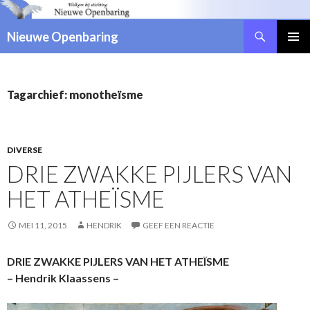
Zoeken
Nieuwe Openbaring
NAAR
DE
INHOUD
SPRINGEN
Tagarchief: monotheïsme
DIVERSE
DRIE ZWAKKE PIJLERS VAN
HET ATHEÏSME
MEI 11, 2015
HENDRIK
GEEF EEN REACTIE
DRIE ZWAKKE PIJLERS VAN HET ATHEÏSME
– Hendrik Klaassens –