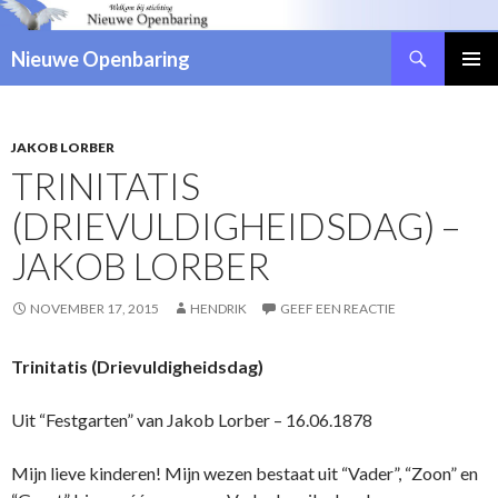
Zoeken
Nieuwe Openbaring
NAAR
DE
INHOUD
SPRINGEN
JAKOB LORBER
TRINITATIS
(DRIEVULDIGHEIDSDAG) –
JAKOB LORBER
NOVEMBER 17, 2015
HENDRIK
GEEF EEN REACTIE
Trinitatis (Drievuldigheidsdag)
Uit “Festgarten” van Jakob Lorber – 16.06.1878
Mijn lieve kinderen! Mijn wezen bestaat uit “Vader”, “Zoon” en