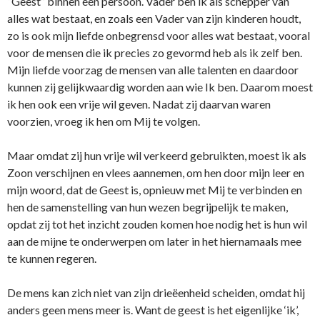
“Geest” binnen één persoon. Vader ben ik als schepper van
alles wat bestaat, en zoals een Vader van zijn kinderen houdt,
zo is ook mijn liefde onbegrensd voor alles wat bestaat, vooral
voor de mensen die ik precies zo gevormd heb als ik zelf ben.
Mijn liefde voorzag de mensen van alle talenten en daardoor
kunnen zij gelijkwaardig worden aan wie Ik ben. Daarom moest
ik hen ook een vrije wil geven. Nadat zij daarvan waren
voorzien, vroeg ik hen om Mij te volgen.
Maar omdat zij hun vrije wil verkeerd gebruikten, moest ik als
Zoon verschijnen en vlees aannemen, om hen door mijn leer en
mijn woord, dat de Geest is, opnieuw met Mij te verbinden en
hen de samenstelling van hun wezen begrijpelijk te maken,
opdat zij tot het inzicht zouden komen hoe nodig het is hun wil
aan de mijne te onderwerpen om later in het hiernamaals mee
te kunnen regeren.
De mens kan zich niet van zijn drieëenheid scheiden, omdat hij
anders geen mens meer is. Want de geest is het eigenlijke ‘ik’,