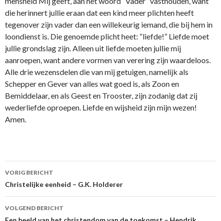
mensheid Mij geeft, aan het woord “Vader” vasthouden, want
die herinnert jullie eraan dat een kind meer plichten heeft
tegenover zijn vader dan een willekeurig iemand, die bij hem in
loondienst is. Die genoemde plicht heet: “liefde!” Liefde moet
jullie grondslag zijn. Alleen uit liefde moeten jullie mij
aanroepen, want andere vormen van verering zijn waardeloos.
Alle drie wezensdelen die van mij getuigen, namelijk als
Schepper en Gever van alles wat goed is, als Zoon en
Bemiddelaar, en als Geest en Trooster, zijn zodanig dat zij
wederliefde oproepen. Liefde en wijsheid zijn mijn wezen!
Amen.
Berichtnavigatie
VORIG BERICHT
Christelijke eenheid – G.K. Holderer
VOLGEND BERICHT
Een beeld van het christendom van de toekomst – Hendrik