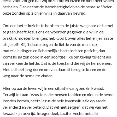
eerst voor zorgen dat wij onze fouten inzien en niet meer willen
herhalen. Dan neemt de barmhartigheid van de hemelse Vader
onze zonden op zich en wij zijn daarvan bevrijd.
Om een beter inzicht te hebben en de juiste weg naar de hemel
te gaan, heeft Jezus ons de woorden gegeven die wij in de
praktijk moeten brengen: heb God boven alles lief en je naaste
als jezelf! Blijft daarentegen de liefde van de mens op
materiele dingen en lichamelijke hartstochten gericht, dan
komt hij na zijn dood in een soortgelijke omgeving terecht als
zijn verkeerde liefde. Dat is de toestand die wij de hel noemen.
Het zal heel lang duren om van daaruit terug te keren en de
weg naar de hemel te vinden.
Hier op aarde leven wij in een situatie van goed én kwaad.
Terwijl tot aan Jezus toe alle mensen faalden en niet in de hemel
konden komen, heeft Jezus de hele levenssituatie op aarde
veranderd en verbeterd. Dat wil niet zeggen, dat wij van het
kwaad zijn bevrijd: integendeel, Lucifer vecht met alle