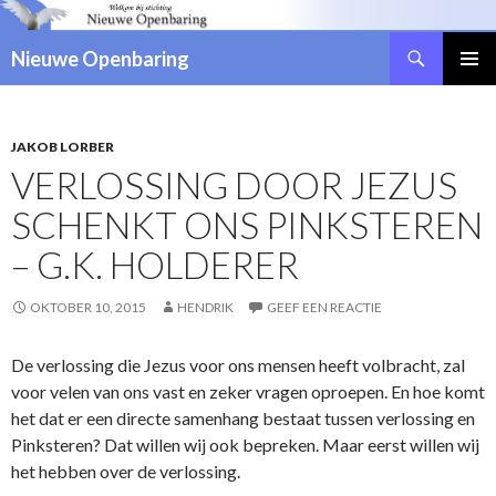
Zoeken
Nieuwe Openbaring
NAAR
DE
INHOUD
SPRINGEN
JAKOB LORBER
VERLOSSING DOOR JEZUS
SCHENKT ONS PINKSTEREN
– G.K. HOLDERER
OKTOBER 10, 2015
HENDRIK
GEEF EEN REACTIE
De verlossing die Jezus voor ons mensen heeft volbracht, zal
voor velen van ons vast en zeker vragen oproepen. En hoe komt
het dat er een directe samenhang bestaat tussen verlossing en
Pinksteren? Dat willen wij ook bepreken. Maar eerst willen wij
het hebben over de verlossing.