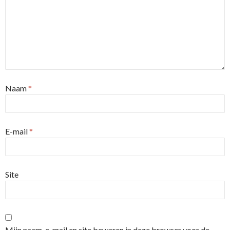
Naam
*
E-mail
*
Site
Mijn naam, e-mail en site bewaren in deze browser voor de