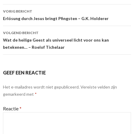
Berichtnavigatie
VORIG BERICHT
Erlösung durch Jesus bringt Pfingsten – G.K. Holderer
VOLGEND BERICHT
Wat de heilige Geest als universeel licht voor ons kan
betekenen… – Roelof Tichelaar
GEEF EEN REACTIE
Het e-mailadres wordt niet gepubliceerd.
Vereiste velden zijn
gemarkeerd met
*
Reactie
*