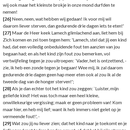
wij ook maar het kleinste brokje in onze mond durfden te
nemen!
[26]
Neen, neen, wat hebben wij gedaan! Ik voor mij wil
daarom liever sterven, dan gedurende drie dagen iets te eten!'
[27]
Maar de Heer keek Lamech glimlachend aan, liet hem bij
Zich komen en zei toen tegen hem: 'Lamech, stel dat jij een kind
had, dat een volledig onbeduidende fout ten aanzien van jou
begaan had; en als het kind zijn fout zou bemerken, vol
vertwijfeling tegen je zou uitroepen: `Vader, het is ontzettend, -
zie, ik heb een zonde tegen je begaan! Wee mij, ik zal daarom
gedurende drie dagen geen hap meer eten ook al zou ik al de
tweede dag van de honger sterven!';
[28]
Als je dan echter tot het kind zou zeggen: `Luister, mijn
geliefde kind! Het was toch maar een heel kleine,
onwillekeurige vergissing; maak er geen probleem van! Kom
maar hier, en heb mij lief; want ik heb immers niet gelet op je
vermeende fout!', -
[29]
Wat zou jij nu liever zien; dat het kind naar je toekomt en je