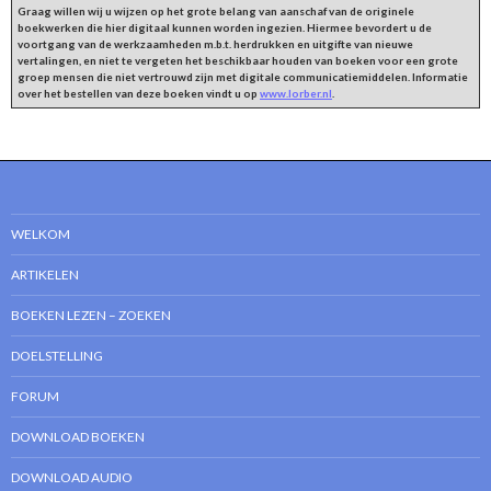
Graag willen wij u wijzen op het grote belang van aanschaf van de originele
boekwerken die hier digitaal kunnen worden ingezien. Hiermee bevordert u de
voortgang van de werkzaamheden m.b.t. herdrukken en uitgifte van nieuwe
vertalingen, en niet te vergeten het beschikbaar houden van boeken voor een grote
groep mensen die niet vertrouwd zijn met digitale communicatiemiddelen. Informatie
over het bestellen van deze boeken vindt u op
www.lorber.nl
.
WELKOM
ARTIKELEN
BOEKEN LEZEN – ZOEKEN
DOELSTELLING
FORUM
DOWNLOAD BOEKEN
DOWNLOAD AUDIO