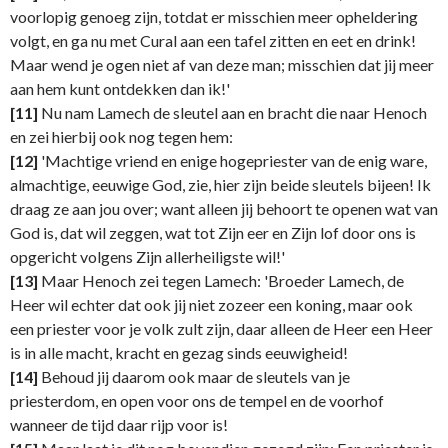
voorlopig genoeg zijn, totdat er misschien meer opheldering
volgt, en ga nu met Cural aan een tafel zitten en eet en drink!
Maar wend je ogen niet af van deze man; misschien dat jij meer
aan hem kunt ontdekken dan ik!'
[11]
Nu nam Lamech de sleutel aan en bracht die naar Henoch
en zei hierbij ook nog tegen hem:
[12]
'Machtige vriend en enige hogepriester van de enig ware,
almachtige, eeuwige God, zie, hier zijn beide sleutels bijeen! Ik
draag ze aan jou over; want alleen jij behoort te openen wat van
God is, dat wil zeggen, wat tot Zijn eer en Zijn lof door ons is
opgericht volgens Zijn allerheiligste wil!'
[13]
Maar Henoch zei tegen Lamech: 'Broeder Lamech, de
Heer wil echter dat ook jij niet zozeer een koning, maar ook
een priester voor je volk zult zijn, daar alleen de Heer een Heer
is in alle macht, kracht en gezag sinds eeuwigheid!
[14]
Behoud jij daarom ook maar de sleutels van je
priesterdom, en open voor ons de tempel en de voorhof
wanneer de tijd daar rijp voor is!