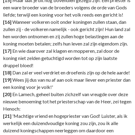
[15]
Maar laat je dit nog bovendien gezegd zijn: Een priester is
een ware broeder van de broeders volgens de orde van Gods
liefde; terwijl een koning voor het volk reeds een gericht is!
[16]
Wanneer volkeren ooit onder koningen zullen staan, dan
zullen zij - de volkeren namelijk - ook gericht zijn! Hun land zal
hen worden ontnomen en zij zullen hoge belastingen aan de
koning moeten betalen; zelfs hun leven zal zijn eigendom zijn.
[17]
En wie daarover zal klagen en mopperen, zal door de
koning niet zelden getuchtigd worden tot op zijn laatste
druppel bloed!
[18]
Dan zal er veel verdriet en droefenis zijn op de hele aarde!
[19]
Wees jij dus van nu af aan ook maar liever een priester dan
een koning voor je volk!'
[20]
En Lamech, geheel buiten zichzelf van vreugde over deze
nieuwe benoeming tot het priesterschap van de Heer, zei tegen
Henoch:
[21]
'Machtige vriend en hogepriester van God! Luister, als ik
werkelijk een duizendvoudige koning zou zijn, zou ik alle
duizend koningschappen neerleggen om daardoor een