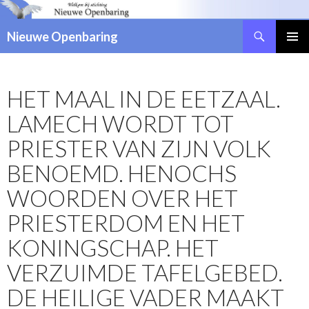
Zoeken
Nieuwe Openbaring
NAAR
DE
INHOUD
HET MAAL IN DE EETZAAL.
SPRINGEN
LAMECH WORDT TOT
PRIESTER VAN ZIJN VOLK
BENOEMD. HENOCHS
WOORDEN OVER HET
PRIESTERDOM EN HET
KONINGSCHAP. HET
VERZUIMDE TAFELGEBED.
DE HEILIGE VADER MAAKT