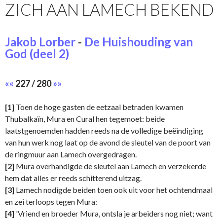
ZICH AAN LAMECH BEKEND
Jakob Lorber
-
De Huishouding van
God (deel 2)
««
227 / 280
»»
[1]
Toen de hoge gasten de eetzaal betraden kwamen
Thubalkaïn, Mura en Cural hen tegemoet: beide
laatstgenoemden hadden reeds na de volledige beëindiging
van hun werk nog laat op de avond de sleutel van de poort van
de ringmuur aan Lamech overgedragen.
[2]
Mura overhandigde de sleutel aan Lamech en verzekerde
hem dat alles er reeds schitterend uitzag.
[3]
Lamech nodigde beiden toen ook uit voor het ochtendmaal
en zei terloops tegen Mura:
[4]
'Vriend en broeder Mura, ontsla je arbeiders nog niet; want