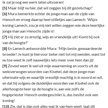
ik zal je nog een werk laten uitvoeren!
[5]
Maar blijf nu hier, dat wil zeggen bij dit gezelschap!'
[6]
Mura bemerkte echter de jonge man aan de zijde van
Henoch en vroeg daarop heel stilletjes aan Lamech: 'Wijze
koning Lamech, zou je mij niet willen zeggen wie deze heerlijke
jonge man aan Henochs zijde is!
[7]
Hij ziet er zo ernstig, wijs en vriendelijk uit! Komt hij ook
van de hoogte?'
[8]
En Lamech antwoordde Mura: 'Mijn beste, gewaardeerde
broeder! Je kunt je hiervoor beter niet tot mij wenden, want tot
nu toe weet ik zelf nauwelijks iets meer over hem dan jij!
[9]
Zoveel weet ik wel uit mijn waarneming en voorts uit de
weloverwogen woorden van Kisehel, dat deze jonge man
uitermate wijs en waarlijk vreselijk machtig is in woord en wil,
en dat hij volgens de duidelijke woorden van Kisehel ook de
allerhoogste heer op de hoogte is, aan wie zelfs de
hogepriester Henoch ondergeschikt is, dus beslist ook een
koning!
[10]
Zie, dat is dan ook alles wat ik van hem weet; laat dit