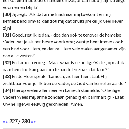
liefkozend met tedere handen omvat, of dat het bij zijn strenge
voornemen blijft?
[30]
Jij zegt: `Als dat arme kind naar mij toekomt en mij
liefhebbend omvat, dan zou mij dat onuitsprekelijk veel liever
zijn!'
[31]
Goed, zeg Ik je dan, - doe dan ook tegenover de hemelse
Vader wat je als het beste voorkomt; wantje bent immers ook
een kind voor Hem, en dat zal Hem vele malen aangenamer zijn
dan al je vasten!'
[32]
En Lamech vroeg: 'Maar waar is de heilige Vader, opdat ik
naar hem toe kan gaan om te handelen zoals dat kind?'
[33]
En de Heer sprak: 'Lamech, zie hier, hier staat Hij
zichtbaar voor je! Ik ben de Vader, de God van hemel en aarde!'
[34]
Hierop vielen allen neer, en Lamech stamelde: 'O heilige
Vader! Wees mij, arme zondaar, genadig en barmhartig! - Laat
Uw heilige wil eeuwig geschieden! Amen.'
««
227 / 280
»»