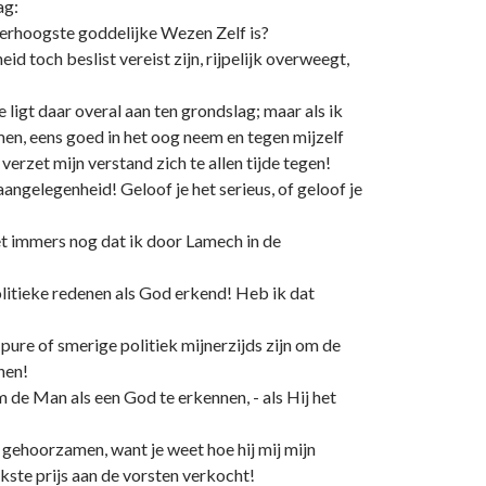
ag:
llerhoogste goddelijke Wezen Zelf is?
 toch beslist vereist zijn, rijpelijk overweegt,
 ligt daar overal aan ten grondslag; maar als ik
n, eens goed in het oog neem en tegen mijzelf
verzet mijn verstand zich te allen tijde tegen!
ngelegenheid! Geloof je het serieus, of geloof je
et immers nog dat ik door Lamech in de
olitieke redenen als God erkend! Heb ik dat
pure of smerige politiek mijnerzijds zijn om de
nen!
de Man als een God te erkennen, - als Hij het
 gehoorzamen, want je weet hoe hij mij mijn
kste prijs aan de vorsten verkocht!