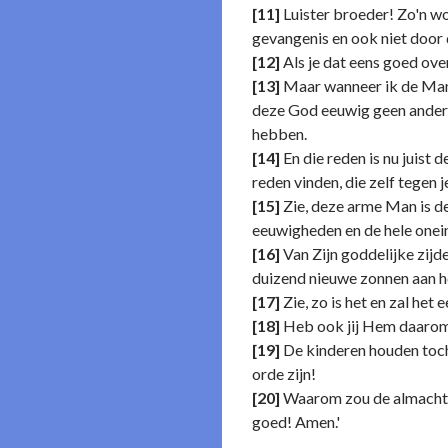
[11]
Luister broeder! Zo'n w
gevangenis en ook niet door 
[12]
Als je dat eens goed ove
[13]
Maar wanneer ik de Man z
deze God eeuwig geen andere
hebben.
[14]
En die reden is nu juist 
reden vinden, die zelf tegen j
[15]
Zie, deze arme Man is de 
eeuwigheden en de hele onein
[16]
Van Zijn goddelijke zijde
duizend nieuwe zonnen aan h
[17]
Zie, zo is het en zal het 
[18]
Heb ook jij Hem daarom bo
[19]
De kinderen houden toch 
orde zijn!
[20]
Waarom zou de almachtige
goed! Amen.'