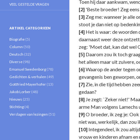
Toen hij daar aankwam, wendd
VEEL GESTELDE VRAGEN
[2]
'Beste broeder! Zeg eens e
[3]
Zeg me: wanneer je alle om
stoot je dan niet op bedenki
ARTIKEL CATEGORIEEN
[4]
Het is waar: de woorden di
daarnaast weer deze ontzett
Biografie
(5)
zeg: 'Moet dat, kan dat wel G
Column
(50)
[5]
Daarom zou ik toch graag 
Deutsch
(32)
het alleen maar uit zuivere, 
Diverse
(98)
[6]
Waarop de ander tegen onz
Emanuel Swedenborg
(78)
gevangenis ben geworpen, om
Gedichten & verhalen
(49)
[7]
Zie, in die tijd hebben z
Gottfried Mayerhofer
(13)
gedaan?
Jakob Lorber
(48)
[8]
Je zegt: `Zeker niet!' Maa
Nieuws
(25)
arme Man volgens Lamechs ui
Stichting
(4)
[9]
O broeder, ik zeg je: Ook
Verslagen van lezingen
(51)
niet was, werkelijk, dan zou 
[10]
Integendeel, ik zou alti
vrouw en kinderen afnam en m