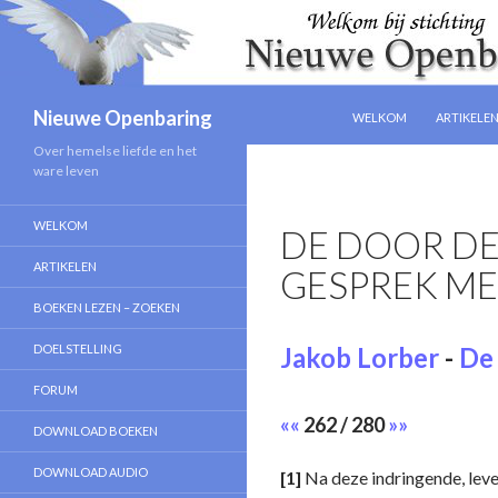
NAAR DE INHOUD SPRIN
Zoeken
Nieuwe Openbaring
WELKOM
ARTIKELE
Over hemelse liefde en het
ware leven
WELKOM
DE DOOR DE
ARTIKELEN
GESPREK ME
BOEKEN LEZEN – ZOEKEN
DOELSTELLING
Jakob Lorber
-
De 
FORUM
««
262 / 280
»»
DOWNLOAD BOEKEN
DOWNLOAD AUDIO
[1]
Na deze indringende, leve