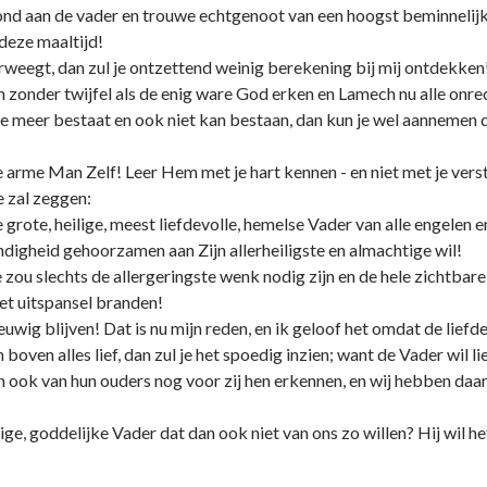
ond aan de vader en trouwe echtgenoot van een hoogst beminnelijk
deze maaltijd!
rweegt, dan zul je ontzettend weinig berekening bij mij ontdekken
onder twijfel als de enig ware God erken en Lamech nu alle onrech
 meer bestaat en ook niet kan bestaan, dan kun je wel aannemen d
de arme Man Zelf! Leer Hem met je hart kennen - en niet met je versta
e zal zeggen:
grote, heilige, meest liefdevolle, hemelse Vader van alle engelen e
digheid gehoorzamen aan Zijn allerheiligste en almachtige wil!
 zou slechts de allergeringste wenk nodig zijn en de hele zichtbare
et uitspansel branden!
eeuwig blijven! Dat is nu mijn reden, en ik geloof het omdat de liefd
ven alles lief, dan zul je het spoedig inzien; want de Vader wil li
ook van hun ouders nog voor zij hen erkennen, en wij hebben daar
, goddelijke Vader dat dan ook niet van ons zo willen? Hij wil het 