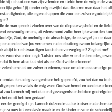
e hij zich tot een van zijn vrienden en stelde hem de volgende vra
erlijk: geloof jij zonder enige twijfel dat die arme man daar het a
standigheden, alle eigenschappen die voor een zuivere goddelijkheid
ngen?
e de man spreekt vloeien over van de diepste wijsheid, en de liefde
end eenvoudige mens, uit wiens mond zulke heerlijke woorden kome
od zijn, God, de oneindige, de almachtige, de eeuwige?', o zie, daar 
een oordeel van jou vernemen in deze buitengewoon belangrijke aa
ook altijd te rechtvaardigen tactische overwegingen? Zeg het me!'
e woordvoerder zegt: 'Luister, ons aller vriend en broeder, je we
dat ik hem absoluut niet als een God wilde erkennen!
eer velen hem niet om zuivere redenen, maar om de meest smerige p
r omdat ik nu de gevangenissen heb geproefd, zou het dan nu toch 
tgesproken wil als de enig ware God van hemel en aarde te erken
 al zou Lamech mij met duizend gevangenissen hebben gedreigd om 
ik het nooit hebben gedaan!
jd eerder geneigd zijn, Lamech duizend maal te trotseren dan hem te
ijn vrouw tot een slavin maakte en de kinderen voor de schandelij