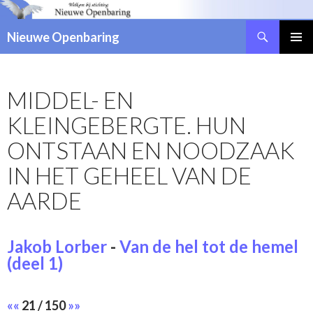
Zoeken
Nieuwe Openbaring
NAAR
DE
INHOUD
MIDDEL- EN
SPRINGEN
KLEINGEBERGTE. HUN
ONTSTAAN EN NOODZAAK
IN HET GEHEEL VAN DE
AARDE
Jakob Lorber
-
Van de hel tot de hemel
(deel 1)
««
21 / 150
»»