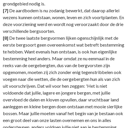
grondgebied nodig is.
[7]
De aardbodem is nu zodanig bewerkt, dat daarop allerlei
wezens kunnen ontstaan, wonen, leven en zich voortplanten. En
deze voorziening werd en wordt nog veroorzaakt door de drie
verschillende bergsoorten.
[8]
De twee laatste bergvormen lijken ogenschijnlijk met de
eerste bergsoort geen overeenkomst wat betreft bestemming
te hebben. Want evenals hun ontstaan, is ook hun eigenlijke
bestemming heel anders. Maar omdat ze nu eenmaal in de
reeks van de oergebergten, dus van de bergvorsten zijn
opgenomen, moeten zij zich zonder enig tegenstribbelen ook
voegen naar die wetten, die de oergebergten hun als van zich
uit voorschrijven. Dat wil voor hen zeggen: 'Het is niet
voldoende dat jullie, lagere en jongere bergen, met jullie
overvloed de dalen en kloven opvullen, daar vruchtbaar land
aanleggen en kleine bergen doen ontstaan met mooie sierlijke
bossen. Maar jullie moeten vanaf het begin van je bestaan ook
een groot deel van onze lasten overnemen en ons in alles
ondersteunen, anders voldoen jullie niet aan je bestemming.