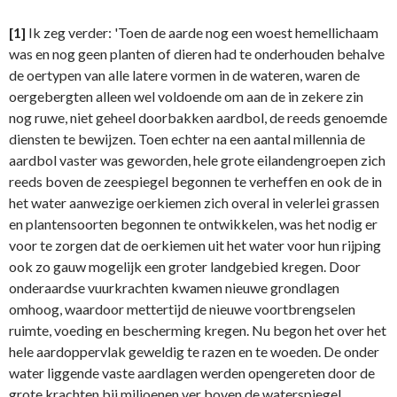
[1]
Ik zeg verder: 'Toen de aarde nog een woest hemellichaam
was en nog geen planten of dieren had te onderhouden behalve
de oertypen van alle latere vormen in de wateren, waren de
oergebergten alleen wel voldoende om aan de in zekere zin
nog ruwe, niet geheel doorbakken aardbol, de reeds genoemde
diensten te bewijzen. Toen echter na een aantal millennia de
aardbol vaster was geworden, hele grote eilandengroepen zich
reeds boven de zeespiegel begonnen te verheffen en ook de in
het water aanwezige oerkiemen zich overal in velerlei grassen
en plantensoorten begonnen te ontwikkelen, was het nodig er
voor te zorgen dat de oerkiemen uit het water voor hun rijping
ook zo gauw mogelijk een groter landgebied kregen. Door
onderaardse vuurkrachten kwamen nieuwe grondlagen
omhoog, waardoor mettertijd de nieuwe voortbrengselen
ruimte, voeding en bescherming kregen. Nu begon het over het
hele aardoppervlak geweldig te razen en te woeden. De onder
water liggende vaste aardlagen werden opengereten door de
grote krachten bij miljoenen ver boven de waterspiegel