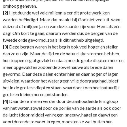
omhoog geheven.
[2]
Het duurde wel vele millennia eer dit grote werk kon
worden beëindigd. Maar dat maakt bij God niet veel uit, want
duizend of miljoen jaren van deze aarde zijn voor Hem als één
dag! Om kort te gaan, daarom werden dus de bergen van de
tweede orde gevormd, zoals Ik dit net heb uitgelegd.
[3]
Deze bergen waren in het begin ook veel hoger en steiler
dan ze nu zijn. Maar de tijd en de natuurlijke stormen hebben
hun toppen erg afgevlakt en daarmee de grote diepten meer en
meer opgevuld en zodoende zowel nauwe als brede dalen
gevormd. Daar deze dalen echter hier en daar hoger of lager
uitvielen, waardoor het water geen vrije doorgang had, bleef
het in de grotere diepten staan, waardoor toen heel natuurlijk
grote en kleine meren ontstonden.
[4]
Daar deze meren verder door de aanhoudende kringloop
van het water, zowel door de poriën van de aarde als ook door
de lucht (door middel van regen, sneeuw, hagel en dauw) een
voortdurende toevoer kregen, moesten ze wel buiten hun