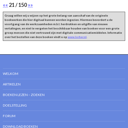
««
21 / 150
»»
Graag willen wij u wijzen op het grote belang van aanschaf van de originele
boekwerken die hier digitaal kunnen worden ingezien. Hiermee bevordert u de
voortgang van de werkzaamheden m.b.t. herdrukken en uitgifte van nieuwe
vertalingen, en niet te vergeten het beschikbaar houden van boeken voor een grote
groep mensen die niet vertrouwd zijn met digitale communicatiemiddelen. Informatie
over het bestellen van deze boeken vindt u op
www.lorber.nl
.
WELKOM
ARTIKELEN
BOEKEN LEZEN – ZOEKEN
DOELSTELLING
FORUM
DOWNLOAD BOEKEN