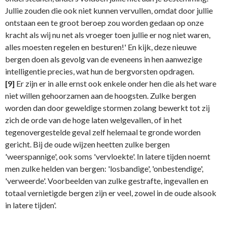
Jullie zouden die ook niet kunnen vervullen, omdat door jullie
ontstaan een te groot beroep zou worden gedaan op onze
kracht als wij nu net als vroeger toen jullie er nog niet waren,
alles moesten regelen en besturen!' En kijk, deze nieuwe
bergen doen als gevolg van de eveneens in hen aanwezige
intelligentie precies, wat hun de bergvorsten opdragen.
[9]
Er zijn er in alle ernst ook enkele onder hen die als het ware
niet willen gehoorzamen aan de hoogsten. Zulke bergen
worden dan door geweldige stormen zolang bewerkt tot zij
zich de orde van de hoge laten welgevallen, of in het
tegenovergestelde geval zelf helemaal te gronde worden
gericht. Bij de oude wijzen heetten zulke bergen
'weerspannige', ook soms 'vervloekte'. In latere tijden noemt
men zulke helden van bergen: 'losbandige', 'onbestendige',
'verweerde'. Voorbeelden van zulke gestrafte, ingevallen en
totaal vernietigde bergen zijn er veel, zowel in de oude alsook
in latere tijden'.