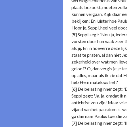
wereldgeschiedenis van volke
plaats bezoekt, moeten zulke
kunnen vergaan. Kijk daar ee
bekijken! En luister hoe Paul
Hoor je, Seppl, heel veel dood
[5]
Seppl zegt: 'Nou ja, ieder
vorsten door hun vaak zeer 
als jij. En in hoeverre deze 
staat te praten, al dan niet 
zekerheid over wat men lieve
geloof? O, dan vergis je je 
op alles, maar als ik zie dat
heb Hem mateloos lief!'
[6]
De belastinginner zegt: '
Seppl zegt: 'Ja, ja, omdat ik
antichrist zou zijn! Maar vri
vijand van het pausdom is, wa
ga dan naar Paulus toe, die za
[7]
De belastinginner zegt: '