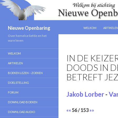
NAAR DE INHOUD SPRIN
Zoeken
Nieuwe Openbaring
WELKOM
ARTIKELE
Over hemelse liefde en het
ware leven
WELKOM
IN DE KEIZE
ARTIKELEN
DOODS IN D
BOEKEN LEZEN – ZOEKEN
BETREFT JE
DOELSTELLING
Jakob Lorber
-
Van
FORUM
DOWNLOAD BOEKEN
««
56 / 153
»»
DOWNLOAD AUDIO