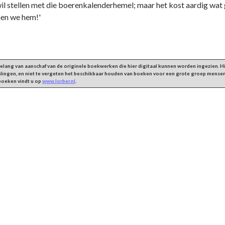
wil stellen met die boerenkalenderhemel; maar het kost aardig wat 
men we hem!'
 belang van aanschaf van de originele boekwerken die hier digitaal kunnen worden ingezien.
alingen, en niet te vergeten het beschikbaar houden van boeken voor een grote groep mensen
 boeken vindt u op
www.lorber.nl
.