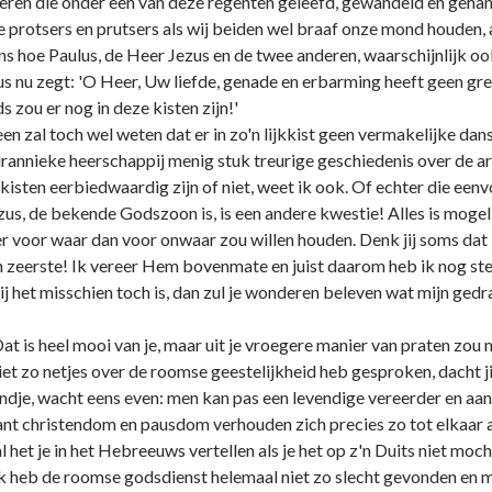
ren die onder een van deze regenten geleefd, gewandeld en gehand
 protsers en prutsers als wij beiden wel braaf onze mond houden, a
ns hoe Paulus, de Heer Jezus en de twee anderen, waarschijnlijk o
us nu zegt: 'O Heer, Uw liefde, genade en erbarming heeft geen gren
s zou er nog in deze kisten zijn!'
een zal toch wel weten dat er in zo'n lijkkist geen vermakelijke d
tirannieke heerschappij menig stuk treurige geschiedenis over de
lijkkisten eerbiedwaardig zijn of niet, weet ik ook. Of echter die
Jezus, de bekende Godszoon is, is een andere kwestie! Alles is moge
r voor waar dan voor onwaar zou willen houden. Denk jij soms dat i
ten zeerste! Ik vereer Hem bovenmate en juist daarom heb ik nog ste
 Hij het misschien toch is, dan zul je wonderen beleven wat mijn ge
Dat is heel mooi van je, maar uit je vroegere manier van praten z
 niet zo netjes over de roomse geestelijkheid heb gesproken, dacht 
endje, wacht eens even: men kan pas een levendige vereerder en aanbi
nt christendom en pausdom verhouden zich precies zo tot elkaar als 
l het je in het Hebreeuws vertellen als je het op z'n Duits niet moch
Ik heb de roomse godsdienst helemaal niet zo slecht gevonden en m