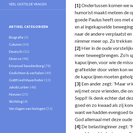
VEEL GESTELDE VRAGEN
[1]
Ondertussen komen we werk
humorist maakt meteen de op
goede Paulus heeft ons met ee
en al ingekapselde beweging, 
ARTIKEL CATEGORIEEN
naar de andere verplaatst en
Biografie
(5)
nimmer meer op. Zo trekken w
Column
(50)
[2]
Hier in de oude vorstelij
Deutsch
(32)
meer teweegbrengen. Zo'n spo
Diverse
(98)
kapucijnen, voor wie de miss
Emanuel Swedenborg
(78)
grafkelder door velen kon wo
Gedichten & verhalen
(49)
de kapucijnen moeten gehol
Gottfried Mayerhofer
(13)
[3]
Een ander zegt: 'Maar vri
Jakob Lorber
(48)
wij met onze vrienden, die o
Nieuws
(25)
Seppl! Ik denk echter dat de
Stichting
(4)
goed en zo kwaad als zij kon
Verslagen van lezingen
(51)
want we hadden evengoed buit
God allemaal met deze oude v
[4]
De belastinginner zegt: 'N