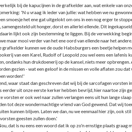
elijk bij de kapucijnen in de grafkelder aan, wat enkele van onze
merking: 'N u vraag ik ieder van jullie: wat hebben we nu gewonn
n smoesje het ene gat uitgelokt om ons in een nog erger te stoppen
samengesteld uit honger, dorst en allerlei ellende. Dit ingekapsel
 daarin lijkt ook zijn bestemming te liggen. Bij de verwekking begi
e maar mooi verder van het ene oord van ellende naar het andere,
ke grafkelder kunnen we de oude Habsburgers een beetje helpen me
kerij van een Karel, Rudolf of Leopold zou wel eens een lafenis 
en, ondanks hun drukdoenerij op de kansel, niets meer opbrengen. A
rden gezien - wat een geloof in de missen en volle aflaten zou da
pen worden!'
end, waar staat dan geschreven dat wij bij de sarcofagen vorsten 
ns eerder uit onze eerste kerker hebben bevrijd, hier naartoe zijn
ze vorsten er ook wel naar zullen verlangen eens uit hun lange sl
den tot deze wondermachtige vriend van God gewend. Dat wij toen 
en kunnen blijven. Laten we dan, nu we eenmaal hier zijn, ook stil
orsten geesten zullen doen.'
ou, dat is nu eens een woord dat ik op zo'n ernstige plaats graag ma