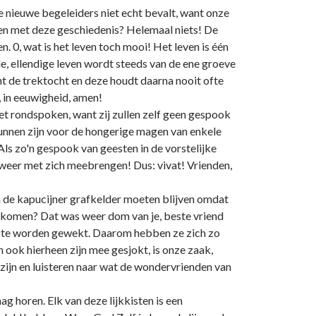
 nieuwe begeleiders niet echt bevalt, want onze
en met deze geschiedenis? Helemaal niets! De
. 0, wat is het leven toch mooi! Het leven is één
de, ellendige leven wordt steeds van de ene groeve
nt de trektocht en deze houdt daarna nooit ofte
 in eeuwigheid, amen!
t rondspoken, want zij zullen zelf geen gespook
kunnen zijn voor de hongerige magen van enkele
ls zo'n gespook van geesten in de vorstelijke
t weer met zich meebrengen! Dus: vivat! Vrienden,
in de kapucijner grafkelder moeten blijven omdat
 gekomen? Dat was weer dom van je, beste vriend
aap te worden gewekt. Daarom hebben ze zich zo
ook hierheen zijn mee gesjokt, is onze zaak,
 zijn en luisteren naar wat de wondervrienden van
g horen. Elk van deze lijkkisten is een