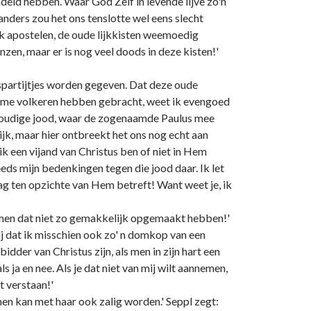
eld hebben. Waar God Zelf in levende lijve zo'n
nders zou het ons tenslotte wel eens slecht
ok apostelen, de oude lijkkisten weemoedig
zen, maar er is nog veel doods in deze kisten!'
anspartijtjes worden gegeven. Dat deze oude
 arme volkeren hebben gebracht, weet ik evengoed
 eenvoudige jood, waar de zogenaamde Paulus mee
lijk, maar hier ontbreekt het ons nog echt aan
k een vijand van Christus ben of niet in Hem
eds mijn bedenkingen tegen die jood daar. Ik let
drag ten opzichte van Hem betreft! Want weet je, ik
ou men dat niet zo gemakkelijk opgemaakt hebben!'
jij dat ik misschien ook zo' n domkop van een
dder van Christus zijn, als men in zijn hart een
ja en nee. Als je dat niet van mij wilt aannemen,
t verstaan!'
en kan met haar ook zalig worden.' Seppl zegt: