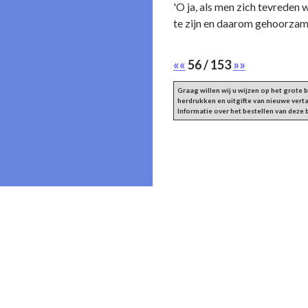
'O ja, als men zich tevreden 
te zijn en daarom gehoorza
««
56 / 153
»»
Graag willen wij u wijzen op het grote
herdrukken en uitgifte van nieuwe vert
Informatie over het bestellen van deze
Ondersteund door WordPress