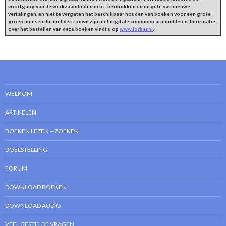
voortgang van de werkzaamheden m.b.t. herdrukken en uitgifte van nieuwe
vertalingen, en niet te vergeten het beschikbaar houden van boeken voor een grote
groep mensen die niet vertrouwd zijn met digitale communicatiemiddelen. Informatie
over het bestellen van deze boeken vindt u op
www.lorber.nl
.
WELKOM
ARTIKELEN
BOEKEN LEZEN – ZOEKEN
DOELSTELLING
FORUM
DOWNLOAD BOEKEN
DOWNLOAD AUDIO
VEEL GESTELDE VRAGEN