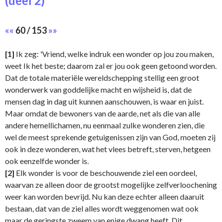
(deel 2)
««
60 / 153
»»
[1]
Ik zeg: 'Vriend, welke indruk een wonder op jou zou maken,
weet Ik het beste; daarom zal er jou ook geen getoond worden.
Dat de totale materiële wereldschepping stellig een groot
wonderwerk van goddelijke macht en wijsheid is, dat de
mensen dag in dag uit kunnen aanschouwen, is waar en juist.
Maar omdat de bewoners van de aarde, net als die van alle
andere hemellichamen, nu eenmaal zulke wonderen zien, die
wel de meest sprekende getuigenissen zijn van God, moeten zij
ook in deze wonderen, wat het vlees betreft, sterven, hetgeen
ook eenzelfde wonder is.
[2]
Elk wonder is voor de beschouwende ziel een oordeel,
waarvan ze alleen door de grootst mogelijke zelfverloochening
weer kan worden bevrijd. Nu kan deze echter alleen daaruit
bestaan, dat van de ziel alles wordt weggenomen wat ook
maar de geringste zweem van enige dwang heeft. Dit