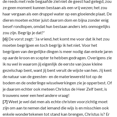
de reeds met rede begaafde ziel niet de geest had gelegd, zou
ze geen moment kunnen bestaan als een vrij wezen; het zou
haar vergaan als een druppel water op een gloeiende plaat. De
dieren moeten echter juist daarom dom en bijna zonder enig
besef rondlopen, omdat hun bestaan anders iets onmogelijks
zou zijn. Begrijp je dat?'
[6]
De vorst zegt: 'Ja vriend, het komt me voor dat ik het zou
moeten begrijpen en toch begrijp ik het niet. Voor het
begrijpen van dergelijke dingen is meer nodig dan enkele jaren
op aarde kroon en scepter te hebben gedragen. Overigens zie
ik nu wel in waarom jij eigenlijk de eerste van jouw kleine
gezelschap bent, want jij bent veruit de wijste van hen. Jij kent
de natuur van de geesten- en de materiewereld tot op de
bodem en de onderlinge wisselwerkingen zie je opperbest. Of
je daarom echter ook meteen Christus de Heer Zelf bent, is
trouwens weer een heel andere vraag!
[7]
Weet je wel dat men als echte christen voorzichtig moet
zijn om aan te nemen dat iemand die wijs is en misschien ook
enkele wondertekenen tot stand kan brengen, Christus is? Er