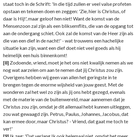
staat toch in de Schrift: 'In die tijd zullen er veel valse profeten
opstaan en tekenen doen en zeggen: 'Zie, hier is Christus, of
daar is Hij!', maar geloof hen niet! Want de komst van de
Mensenzoon zal zijn als een bliksemflits, die van de opgang tot
aan de ondergang schiet. Ook zal de komst van de Heer zijn als
die van een dief in de nacht!' - wat trouwens een hachelijke
situatie kan zijn, want een dief doet niet veel goeds als hij
heimelijk een huis binnenkomt!
[8]
Zodoende, vriend, moet je het ons niet kwalijk nemen als we
nog wat aarzelen om aan te nemen dat jij Christus zou zijn.
Overigens hebben wij geen van allen het geringste in te
brengen tegen de enorme wijsheid van jouw geest. Met de
wonderen zal het wel zo zijn als jij ons hebt gezegd, evenals
met de materie van de buitenwereld, maar aannemen dat je
Christus zou zijn, omdat je dit allemaal hebt kunnen uitleggen,
zou wat gewaagd zijn. Petrus, Paulus, Johannes, Jacobus, dat
kan ermee door, maar Christus? - Vriend, dat gaat me toch te
ver!'
[9]
Ik zeg: 'Dat verlang Ik ook helemaal niet, omdat het meer