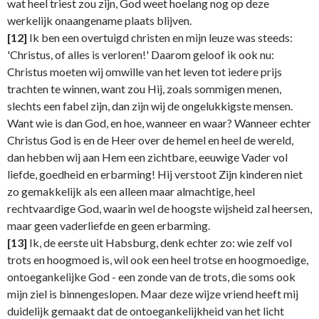
wat heel triest zou zijn, God weet hoelang nog op deze
werkelijk onaangename plaats blijven.
[12]
Ik ben een overtuigd christen en mijn leuze was steeds:
'Christus, of alles is verloren!' Daarom geloof ik ook nu:
Christus moeten wij omwille van het leven tot iedere prijs
trachten te winnen, want zou Hij, zoals sommigen menen,
slechts een fabel zijn, dan zijn wij de ongelukkigste mensen.
Want wie is dan God, en hoe, wanneer en waar? Wanneer echter
Christus God is en de Heer over de hemel en heel de wereld,
dan hebben wij aan Hem een zichtbare, eeuwige Vader vol
liefde, goedheid en erbarming! Hij verstoot Zijn kinderen niet
zo gemakkelijk als een alleen maar almachtige, heel
rechtvaardige God, waarin wel de hoogste wijsheid zal heersen,
maar geen vaderliefde en geen erbarming.
[13]
Ik, de eerste uit Habsburg, denk echter zo: wie zelf vol
trots en hoogmoed is, wil ook een heel trotse en hoogmoedige,
ontoegankelijke God - een zonde van de trots, die soms ook
mijn ziel is binnengeslopen. Maar deze wijze vriend heeft mij
duidelijk gemaakt dat de ontoegankelijkheid van het licht