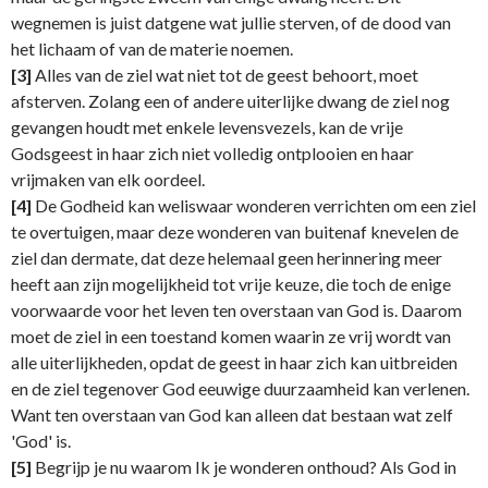
wegnemen is juist datgene wat jullie sterven, of de dood van
het lichaam of van de materie noemen.
[3]
Alles van de ziel wat niet tot de geest behoort, moet
afsterven. Zolang een of andere uiterlijke dwang de ziel nog
gevangen houdt met enkele levensvezels, kan de vrije
Godsgeest in haar zich niet volledig ontplooien en haar
vrijmaken van elk oordeel.
[4]
De Godheid kan weliswaar wonderen verrichten om een ziel
te overtuigen, maar deze wonderen van buitenaf knevelen de
ziel dan dermate, dat deze helemaal geen herinnering meer
heeft aan zijn mogelijkheid tot vrije keuze, die toch de enige
voorwaarde voor het leven ten overstaan van God is. Daarom
moet de ziel in een toestand komen waarin ze vrij wordt van
alle uiterlijkheden, opdat de geest in haar zich kan uitbreiden
en de ziel tegenover God eeuwige duurzaamheid kan verlenen.
Want ten overstaan van God kan alleen dat bestaan wat zelf
'God' is.
[5]
Begrijp je nu waarom Ik je wonderen onthoud? Als God in