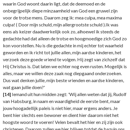
waarin God woont daarin ligt, dat de deemoed en de
onbegrijpelijk diepe minzaamheid van God een gruwel zijn
voor de trotse mens. Daarom zeg ik: mea culpa, mea maxima
culpa! ( Door mijn schuld, mijn allergrootste schuld ).Ik was
eens als keizer daadwerkelijk ook zo, alhoewel ik steeds de
gedachte had dat alleen de trotse en hoogmoedige zich God zo
kon voorstellen. Nu is die gedachte in mij echter tot waarheid
geworden en ik richt tot jullie allen, mijn aardse kinderen, het
verzoek deze goede vriend te volgen. Hij zegt van zichzelf dat
Hij Christus is. Dat laten we echter nog even rusten. Mogelijk is
alles, maar we willen deze zaak nog diepgaand onderzoeken.
Dus wat denken jullie, mijn beste vrienden en aardse kinderen,
wat gaan jullie doen?'
[14]
Iemand uit hun midden zegt: 'Wij allen weten dat jij, Rudolf
van Habsburg, in naam en waardigheid de eerste bent, maar
jouw hoogadellijk paleis is niet hier, maar ergens anders. Je
bent hier slechts een bewoner en dient hier daarom niet het
hoogste woord te voeren! Velen bevalt het hier en zij zijn ook
christenen. Daarom zullen we hier blijven totdat de bazuin ons