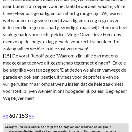
naar buiten zal roepen voor het laatste oordeel, waarbij Onze
Lieve Heer ons genadig en barmhartig moge zijn. Wij waren
wel naar eer en geweten rechtvaardig en streng tegenover
iedereen die tegen ons had gezondigd, maar wij lieten ook heel
vaak genade voor recht gelden. Moge Onze Lieve Heer ons
evenzo op de jongste dag genade voor recht schenken. Tot
zolang willen we hier in alle rust vertoeven!'
[15]
De vorst Rudolf zegt: 'Waarom zijn jullie dan met ons
meegegaan toen we dit gezelschap tegemoet gingen?' Enkele
belangrijke vorsten zeggen: 'Dat deden we alleen vanwege de
parade en ook een beetje uit vrees voor de profetie van de
vurige ruiter. Maar omdat we nu inzien dat de hele zaak niets
voorstelt, blijven we hier in ons hoogadellijk paleis! Begrepen?
Wij blijven hier!'
««
60 / 153
»»
Graag willen wij u wijzen op het grote belang van aanschaf van de originele
boekwerken die hier digitaal kunnen worden ingezien. Hiermee bevordert u de