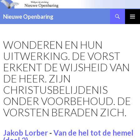
Zoeken
Nieuwe Openbaring
NAAR
DE
INHOUD
WONDEREN EN HUN
SPRINGEN
UITWERKING. DE VORST
ERKENT DE WIJSHEID VAN
DE HEER. ZIJN
CHRISTUSBELIJDENIS
ONDER VOORBEHOUD. DE
VORSTEN BERADEN ZICH.
Jakob Lorber
-
Van de hel tot de hemel