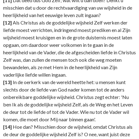
[11]
Dat deed dus God Zelf; wat wilt u dan doen? Denkt u
misschien dat u door de rechtvaardiging van uw wijsheid in de
heerlijkheid van het eeuwige leven zult ingaan?
[12]
Als Christus als de goddelijke wijsheid Zelf werken der
liefde moest verrichten, indringend moest prediken en al Zijn
wijsheid moest kruisigen en in de grote duisternis moest laten
opgaan, om daardoor weer volkomen in te gaan in de
heerlijkheid van de Vader, die de afgescheiden liefde in Christus
Zelf was, dan zullen de mensen toch ook die weg moeten
bewandelen, als ze met Hem in de heerlijkheid van Zijn
vaderlijke liefde willen ingaan.
[13]
In de oerkerk van de wereld heette het: u mensen kunt
slechts door de liefde van God nader komen tot de anders
onbereikbare goddelijke wijsheid. Christus zegt echter: 'Nu
ben Ik als de goddelijke wijsheid Zelf, als de Weg en het Leven
de deur tot de liefde of tot de Vader. Wie nu tot de Vader wil
komen, die moet door Mij naar binnen gaan'.
[14]
Hoe dan? Misschien door de wijsheid, omdat Christus als
de deur de goddelijke wijsheid Zelf is? O nee, want juist deze