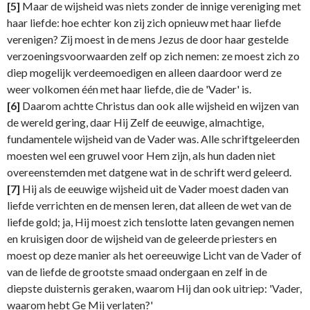
[5]
Maar de wijsheid was niets zonder de innige vereniging met
haar liefde: hoe echter kon zij zich opnieuw met haar liefde
verenigen? Zij moest in de mens Jezus de door haar gestelde
verzoeningsvoorwaarden zelf op zich nemen: ze moest zich zo
diep mogelijk verdeemoedigen en alleen daardoor werd ze
weer volkomen één met haar liefde, die de 'Vader' is.
[6]
Daarom achtte Christus dan ook alle wijsheid en wijzen van
de wereld gering, daar Hij Zelf de eeuwige, almachtige,
fundamentele wijsheid van de Vader was. Alle schriftgeleerden
moesten wel een gruwel voor Hem zijn, als hun daden niet
overeenstemden met datgene wat in de schrift werd geleerd.
[7]
Hij als de eeuwige wijsheid uit de Vader moest daden van
liefde verrichten en de mensen leren, dat alleen de wet van de
liefde gold; ja, Hij moest zich tenslotte laten gevangen nemen
en kruisigen door de wijsheid van de geleerde priesters en
moest op deze manier als het oereeuwige Licht van de Vader of
van de liefde de grootste smaad ondergaan en zelf in de
diepste duisternis geraken, waarom Hij dan ook uitriep: 'Vader,
waarom hebt Ge Mij verlaten?'