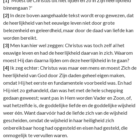
[1]
'Moest de Christus dit niet lijden en zo in Zijn heerlijkheid
binnengaan ?'
[2]
In deze boven aangehaalde tekst wordt erop gewezen, dat
de heerlijkheid van het eeuwige leven niet door grote
belezenheid en geleerdheid, maar door de daad van liefde kan
worden bereikt.
[3]
Men kan hier wel zeggen: Christus was toch zelf al het
eeuwige leven en had de heerlijkheid daarvan in zich. Waarom
moest Hij dan daarna lijden om deze heerlijkheid in te gaan?
[4]
Ik zeg echter: Christus was maar een mens en moest Zich de
heerlijkheid van God door Zijn daden geheel eigen maken,
omdat Hij het eerste en fundamentele voorbeeld was. En had
Hij niet zo gehandeld, dan was het met de hele schepping
gedaan geweest; want pas in Hem worden Vader en Zoon, of,
wat hetzelfde is, de goddelijke liefde en de goddelijke wijsheid
weer één. Want daarvóór had de liefde zich van de wijsheid
gescheiden, omdat de wijsheid in haar heiligheid zich
onbereikbaar hoog had opgesteld en eisen had gesteld, die
onmogelijk te vervullen waren.