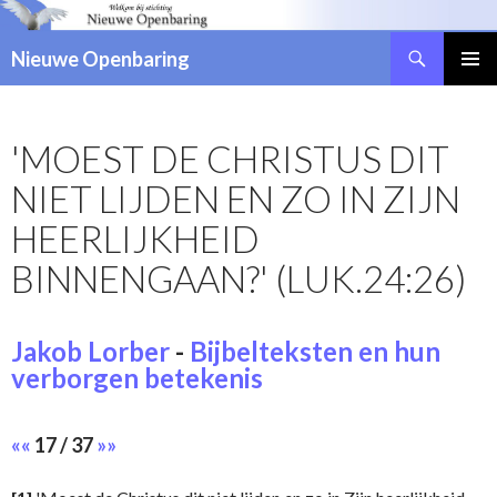
Zoeken
Nieuwe Openbaring
NAAR
DE
INHOUD
'MOEST DE CHRISTUS DIT
SPRINGEN
NIET LIJDEN EN ZO IN ZIJN
HEERLIJKHEID
BINNENGAAN?' (LUK.24:26)
Jakob Lorber
-
Bijbelteksten en hun
verborgen betekenis
««
17 / 37
»»