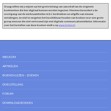
Graag willen wij u wijzen op het grote belang van aanschaf van de originele
boekwerken die hier digitaal kunnen worden ingezien. Hiermee bevordert u de
voortgang van de werkzaamheden m.b.t. herdrukken en uitgifte van nieuwe
vertalingen, en niet te vergeten het beschikbaar houden van boeken voor een grote
groep mensen die niet vertrouwd zijn met digitale communicatiemiddelen. Informatie
over het bestellen van deze boeken vindt u op
www.lorber.nl
.
WELKOM
ARTIKELEN
BOEKEN LEZEN – ZOEKEN
DOELSTELLING
FORUM
DOWNLOAD BOEKEN