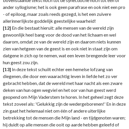
bovenstaande tekst noch tot de synecdoche noch tot één of
ander syllogisme; het is ook geen parafrase en ook niet een pro
- of epiloog, maar zoals reeds gezegd, is het een zuivere
allerinnerlijkste goddelijk geestelijke waarheid!
[12]
En die bestaat hieruit: alle mensen van de wereld zijn
gewoonlijk heel bang voor de dood van het lichaam en wel
daarom, omdat ze van de wereld zijn en daarom niets kunnen
zien van hetgeen van de geest is en ook niet in staat zijn om
datgene in zich op te nemen, wat een leven brengende leer voor
hun geest zou zijn.
[13]
In deze tekst schuilt echter een hemelse lofzang van
diegenen, die door een waarachtig leven in liefde het zo ver
gebracht hebben, dat de wereld met haar nacht als een zware
deken van hun ogen wegviel en het oor van hun geest werd
geopend om Mijn Vaderstem te horen. In het geheel zegt deze
tekst zoveel als: 'Gelukkig zijn de wedergeborenen!' En in deze
zin gaat het helemaal niet om één of andere uiterlijke
betrekking tot de mensen die Mijn land - en tijdgenoten waren;
hij duidt op alle mensen die ooit op aarde hebben geleefd of