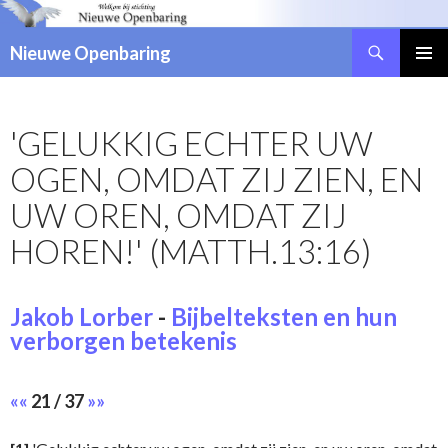
Zoeken
Nieuwe Openbaring
NAAR
DE
INHOUD
'GELUKKIG ECHTER UW
SPRINGEN
OGEN, OMDAT ZIJ ZIEN, EN
UW OREN, OMDAT ZIJ
HOREN!' (MATTH.13:16)
Jakob Lorber
-
Bijbelteksten en hun
verborgen betekenis
««
21 / 37
»»