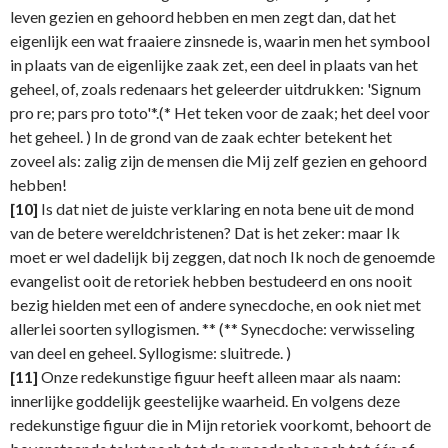
leven gezien en gehoord hebben en men zegt dan, dat het
eigenlijk een wat fraaiere zinsnede is, waarin men het symbool
in plaats van de eigenlijke zaak zet, een deel in plaats van het
geheel, of, zoals redenaars het geleerder uitdrukken: 'Signum
pro re; pars pro toto'*.(* Het teken voor de zaak; het deel voor
het geheel. ) In de grond van de zaak echter betekent het
zoveel als: zalig zijn de mensen die Mij zelf gezien en gehoord
hebben!
[10]
Is dat niet de juiste verklaring en nota bene uit de mond
van de betere wereldchristenen? Dat is het zeker: maar Ik
moet er wel dadelijk bij zeggen, dat noch Ik noch de genoemde
evangelist ooit de retoriek hebben bestudeerd en ons nooit
bezig hielden met een of andere synecdoche, en ook niet met
allerlei soorten syllogismen. ** (** Synecdoche: verwisseling
van deel en geheel. Syllogisme: sluitrede. )
[11]
Onze redekunstige figuur heeft alleen maar als naam:
innerlijke goddelijk geestelijke waarheid. En volgens deze
redekunstige figuur die in Mijn retoriek voorkomt, behoort de