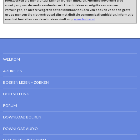
boekwerken die hier digitaal kunnen worden ingezien. Hiermee bevordert u de
voortgang van de werkzaamheden m.b.t. herdrukken en uitgifte van nieuwe
vertalingen, en niet te vergeten het beschikbaar houden van boeken voor een grote
groep mensen die niet vertrouwd zijn met digitale communicatiemiddelen. Informatie
over het bestellen van deze boeken vindt u op
www.lorber.nl
.
WELKOM
ARTIKELEN
BOEKEN LEZEN – ZOEKEN
DOELSTELLING
FORUM
DOWNLOAD BOEKEN
DOWNLOAD AUDIO