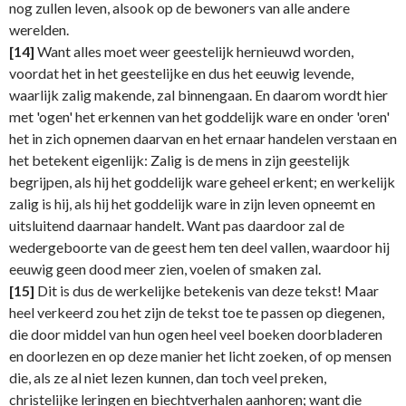
nog zullen leven, alsook op de bewoners van alle andere
werelden.
[14]
Want alles moet weer geestelijk hernieuwd worden,
voordat het in het geestelijke en dus het eeuwig levende,
waarlijk zalig makende, zal binnengaan. En daarom wordt hier
met 'ogen' het erkennen van het goddelijk ware en onder 'oren'
het in zich opnemen daarvan en het ernaar handelen verstaan en
het betekent eigenlijk: Zalig is de mens in zijn geestelijk
begrijpen, als hij het goddelijk ware geheel erkent; en werkelijk
zalig is hij, als hij het goddelijk ware in zijn leven opneemt en
uitsluitend daarnaar handelt. Want pas daardoor zal de
wedergeboorte van de geest hem ten deel vallen, waardoor hij
eeuwig geen dood meer zien, voelen of smaken zal.
[15]
Dit is dus de werkelijke betekenis van deze tekst! Maar
heel verkeerd zou het zijn de tekst toe te passen op diegenen,
die door middel van hun ogen heel veel boeken doorbladeren
en doorlezen en op deze manier het licht zoeken, of op mensen
die, als ze al niet lezen kunnen, dan toch veel preken,
christelijke leringen en biechtverhalen aanhoren; want die