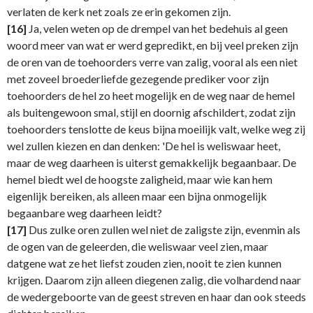
verlaten de kerk net zoals ze erin gekomen zijn.
[16]
Ja, velen weten op de drempel van het bedehuis al geen
woord meer van wat er werd gepredikt, en bij veel preken zijn
de oren van de toehoorders verre van zalig, vooral als een niet
met zoveel broederliefde gezegende prediker voor zijn
toehoorders de hel zo heet mogelijk en de weg naar de hemel
als buitengewoon smal, stijl en doornig afschildert, zodat zijn
toehoorders tenslotte de keus bijna moeilijk valt, welke weg zij
wel zullen kiezen en dan denken: 'De hel is weliswaar heet,
maar de weg daarheen is uiterst gemakkelijk begaanbaar. De
hemel biedt wel de hoogste zaligheid, maar wie kan hem
eigenlijk bereiken, als alleen maar een bijna onmogelijk
begaanbare weg daarheen leidt?
[17]
Dus zulke oren zullen wel niet de zaligste zijn, evenmin als
de ogen van de geleerden, die weliswaar veel zien, maar
datgene wat ze het liefst zouden zien, nooit te zien kunnen
krijgen. Daarom zijn alleen diegenen zalig, die volhardend naar
de wedergeboorte van de geest streven en haar dan ook steeds