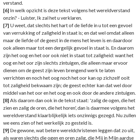
verstand.
[6]
In welk opzicht is deze tekst volgens het wereldverstand
onzin? - Luister, Ik zal het u verklaren.
[7]
U weet, dat slechts het hart of de liefde in u tot een gevoel
van verrukking of zaligheid in staat is; en dat wel omdat alleen
maar de liefde of de geest in de mens het leven is en daardoor
ook alleen maar tot een dergelijk gevoel in staat is. En daarom
zijn het oog en het oor ook niet in staat tot zaligheid: want het
oog en het oor zijn slechts zintuigen, die alleen maar ervoor
dienen om de geest zijn leven brengend werk te laten
verrichten en noch het oog noch het oor kan op zichzelf ooit
tot zaligheid bekwaam zijn; de geest echter kan dat wel door
middel van het oor en het oog en ook door de andere zintuigen.
[8]
Als daarom dan ook in de tekst staat: 'zalig de ogen, die het
zien en zalig de oren, die het horen', dan is daarmee volgens het
wereldverstand klaarblijkelijk iets onzinnigs gezegd. Nu zullen
we eens zien of het werkelijk zo gesteld is.
[9]
De gewone, wat betere wereldchristenen leggen dat zo uit,
als waren slechts die ogen en oren zalig, die Mij in Mijn aardse