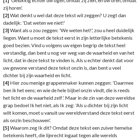
[1]
'Gelukkig echter uw ogen, omdat zij zien, en uw oren, omdat
zij horen'.
[2]
Wat denkt u wel dat deze tekst wil zeggen? U zegt dan
dadelijk: 'Dat weten we niet!'
[3]
Want als u zou zeggen: 'We weten het!', zou u heel duidelijk
liegen. Want u moet de tekst eerst in zijn letterlijke betekenis
goed bezien. Vind u volgens uw eigen begrip de tekst heel
verstandig, dan bent u nog ver weg van de waarheid en van het
licht, dat in deze tekst te vinden is. Als u echter denkt dat voor
uw gewone verstand deze tekst onzin is, dan bent u veel
dichter bij zijn waarheid en licht.
[4]
Hier zou menige grappenmaker kunnen zeggen: 'Daarmee
ben ik het eens; en wie de hele bijbel onzin vindt, die is reeds
het licht en de waarheid zelf'. Maar in de zin van deze wereldse
grap bedoel Ik het niet, als Ik zeg: 'Als u dichter bij zijn licht
wilt komen, moet u vanuit uw wereldverstand deze tekst eerst
als onzin beschouwen'.
[5]
Waarom zeg Ik dit? Omdat deze tekst een zuiver hemelse
betekenis heeft, die lijnrecht ingaat tegen alle werelds