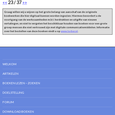
««
23 / 37
»»
Graag willen wij u wijzen op het grote belang van aanschaf van de originele
boekwerken die hier digitaal kunnen worden ingezien. Hiermee bevordert u de
voortgang van de werkzaamheden m.b.t. herdrukken en uitgifte van nieuwe
vertalingen, en niet te vergeten het beschikbaar houden van boeken voor een grote
groep mensen die niet vertrouwd zijn met digitale communicatiemiddelen. Informatie
over het bestellen van deze boeken vindt u op
www.lorber.nl
.
WELKOM
ARTIKELEN
BOEKEN LEZEN – ZOEKEN
DOELSTELLING
FORUM
DOWNLOAD BOEKEN