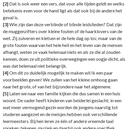
[2]
Dat is ook weer een vers, dat voor alle tijden geldt en welks
betekenis even voor de hand ligt als dat ook bij de andere het
geval is.
[3]
Wie zijn dan deze verblinde of blinde leidslieden? Dat zijn
de muggenzifters over kleine fouten of de haarklovers van de
wet. Zij zuiveren en kletsen er de hele dag op los; maar van de
grote fouten waarvan het hele heil en het leven van de mensen
afhangt, weten ze vaak helemaal niets en als ze die al zouden
kennen, doen ze uit politieke overwegingen een oogje dicht, als
was dat helemaal niet belangrijk.
[4]
Om dit zo duidelijk mogelijk te maken wil Ik een paar
voorbeelden geven! We zullen van het kleine omhoog gaan
naar het grote, of van het bijzondere naar het algemene.
[5]
Laten we naar een familie kijken die dus samen in een huis
woont. De vader heeft kinderen van beiderlei geslacht; in een
wat meer vermogend gezin worden de jongens naarstig tot
studeren aangezet en de meisjes hebben ook verschillende
leermeesters. Bij hen leren ze één of andere vreemde taal
spreken, tekenen, muziek en daarbij ook andere specifiek