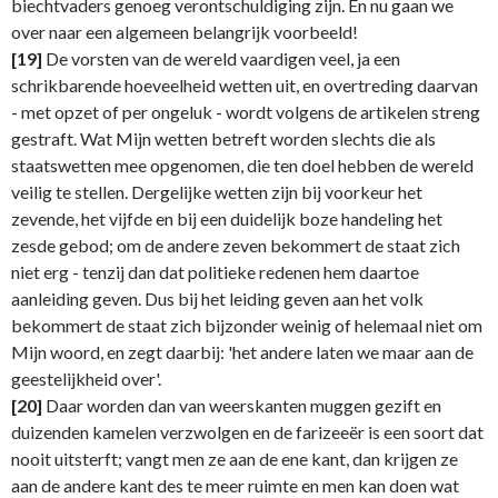
biechtvaders genoeg verontschuldiging zijn. En nu gaan we
over naar een algemeen belangrijk voorbeeld!
[19]
De vorsten van de wereld vaardigen veel, ja een
schrikbarende hoeveelheid wetten uit, en overtreding daarvan
- met opzet of per ongeluk - wordt volgens de artikelen streng
gestraft. Wat Mijn wetten betreft worden slechts die als
staatswetten mee opgenomen, die ten doel hebben de wereld
veilig te stellen. Dergelijke wetten zijn bij voorkeur het
zevende, het vijfde en bij een duidelijk boze handeling het
zesde gebod; om de andere zeven bekommert de staat zich
niet erg - tenzij dan dat politieke redenen hem daartoe
aanleiding geven. Dus bij het leiding geven aan het volk
bekommert de staat zich bijzonder weinig of helemaal niet om
Mijn woord, en zegt daarbij: 'het andere laten we maar aan de
geestelijkheid over'.
[20]
Daar worden dan van weerskanten muggen gezift en
duizenden kamelen verzwolgen en de farizeeër is een soort dat
nooit uitsterft; vangt men ze aan de ene kant, dan krijgen ze
aan de andere kant des te meer ruimte en men kan doen wat