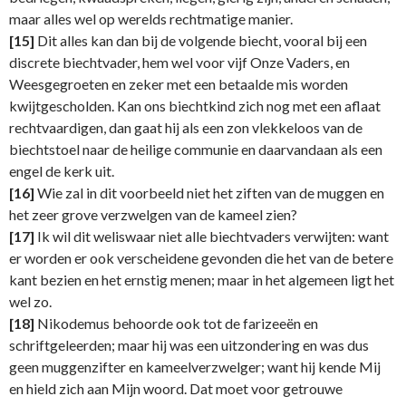
maar alles wel op werelds rechtmatige manier.
[15]
Dit alles kan dan bij de volgende biecht, vooral bij een
discrete biechtvader, hem wel voor vijf Onze Vaders, en
Weesgegroeten en zeker met een betaalde mis worden
kwijtgescholden. Kan ons biechtkind zich nog met een aflaat
rechtvaardigen, dan gaat hij als een zon vlekkeloos van de
biechtstoel naar de heilige communie en daarvandaan als een
engel de kerk uit.
[16]
Wie zal in dit voorbeeld niet het ziften van de muggen en
het zeer grove verzwelgen van de kameel zien?
[17]
Ik wil dit weliswaar niet alle biechtvaders verwijten: want
er worden er ook verscheidene gevonden die het van de betere
kant bezien en het ernstig menen; maar in het algemeen ligt het
wel zo.
[18]
Nikodemus behoorde ook tot de farizeeën en
schriftgeleerden; maar hij was een uitzondering en was dus
geen muggenzifter en kameelverzwelger; want hij kende Mij
en hield zich aan Mijn woord. Dat moet voor getrouwe