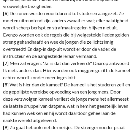
vrouwelijke bezigheden.
[6]
De zonen worden voortdurend tot studeren aangezet. Ze
moeten uitmuntend zijn, anders zwaait er wat; elke nalatigheid
wordt scherp berispt en strafmaatregelen blijven niet uit.
Evenzo worden ook de regels die bij welgestelde lieden gelden
streng gehandhaafd en wee de jongen die ze lichtzinnig
overtreedt! En dag-in dag-uit wordt er door de vader, de
instructeur en de aangestelde leraar vermaand.
[7]
Men zal vragen: 'Ja, is dat dan verkeerd?' Daarop antwoord
Ik niets anders dan: Hier worden ook muggen gezift, de kameel
echter wordt zonder meer ingeslokt.
[8]
Wat is hier dan de kameel? De kameel is het studeren zelf en
de gepolijste wereldse opvoeding van een jong mens. Door
deze verzwolgen kameel verliest de jonge mens het allermeest
de laatste druppel van datgene, wat in hem het geestelijk leven
had kunnen wekken en hij wordt daardoor geheel aan de
naakte wereld uitgeleverd.
[9]
Zo gaat het ook met de meisjes. De strenge moeder praat