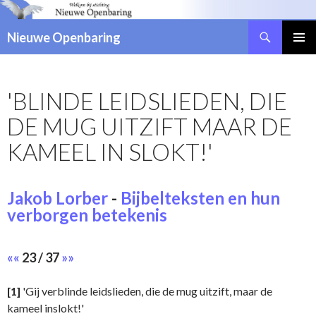
Zoeken
Nieuwe Openbaring
NAAR
DE
INHOUD
'BLINDE LEIDSLIEDEN, DIE
SPRINGEN
DE MUG UITZIFT MAAR DE
KAMEEL IN SLOKT!'
Jakob Lorber
-
Bijbelteksten en hun
verborgen betekenis
««
23 / 37
»»
[1]
'Gij verblinde leidslieden, die de mug uitzift, maar de
kameel inslokt!'