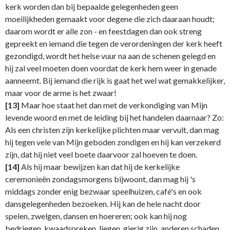
kerk worden dan bij bepaalde gelegenheden geen
moeilijkheden gemaakt voor degene die zich daaraan houdt;
daarom wordt er alle zon - en feestdagen dan ook streng
gepreekt en iemand die tegen de verordeningen der kerk heeft
gezondigd, wordt het helse vuur na aan de schenen gelegd en
hij zal veel moeten doen voordat de kerk hem weer in genade
aanneemt. Bij iemand die rijk is gaat het wel wat gemakkelijker,
maar voor de arme is het zwaar!
[13]
Maar hoe staat het dan met de verkondiging van Mijn
levende woord en met de leiding bij het handelen daarnaar? Zo:
Als een christen zijn kerkelijke plichten maar vervult, dan mag
hij tegen vele van Mijn geboden zondigen en hij kan verzekerd
zijn, dat hij niet veel boete daarvoor zal hoeven te doen.
[14]
Als hij maar bewijzen kan dat hij de kerkelijke
ceremonieën zondagsmorgens bijwoont, dan mag hij 's
middags zonder enig bezwaar speelhuizen, café's en ook
dansgelegenheden bezoeken. Hij kan de hele nacht door
spelen, zwelgen, dansen en hoereren; ook kan hij nog
bedriegen, kwaadspreken, liegen, gierig zijn, anderen schaden,