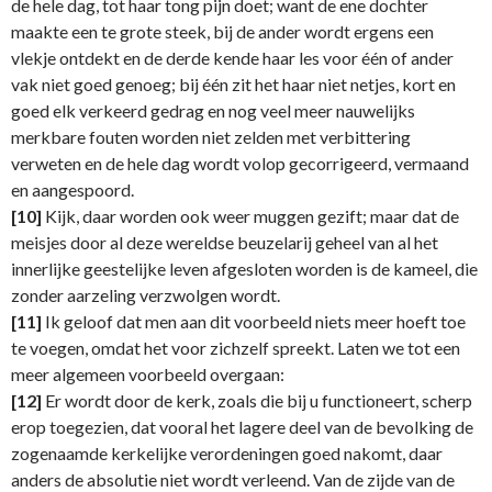
de hele dag, tot haar tong pijn doet; want de ene dochter
maakte een te grote steek, bij de ander wordt ergens een
vlekje ontdekt en de derde kende haar les voor één of ander
vak niet goed genoeg; bij één zit het haar niet netjes, kort en
goed elk verkeerd gedrag en nog veel meer nauwelijks
merkbare fouten worden niet zelden met verbittering
verweten en de hele dag wordt volop gecorrigeerd, vermaand
en aangespoord.
[10]
Kijk, daar worden ook weer muggen gezift; maar dat de
meisjes door al deze wereldse beuzelarij geheel van al het
innerlijke geestelijke leven afgesloten worden is de kameel, die
zonder aarzeling verzwolgen wordt.
[11]
Ik geloof dat men aan dit voorbeeld niets meer hoeft toe
te voegen, omdat het voor zichzelf spreekt. Laten we tot een
meer algemeen voorbeeld overgaan:
[12]
Er wordt door de kerk, zoals die bij u functioneert, scherp
erop toegezien, dat vooral het lagere deel van de bevolking de
zogenaamde kerkelijke verordeningen goed nakomt, daar
anders de absolutie niet wordt verleend. Van de zijde van de