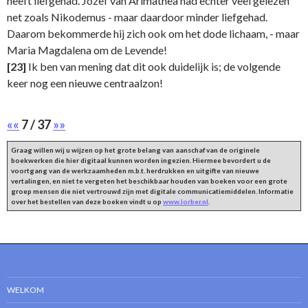
heeft liefgehad. Jozef van Arimathea had echter veel gelezen
net zoals Nikodemus - maar daardoor minder liefgehad.
Daarom bekommerde hij zich ook om het dode lichaam, - maar
Maria Magdalena om de Levende!
[23]
Ik ben van mening dat dit ook duidelijk is; de volgende
keer nog een nieuwe centraalzon!
««
7 / 37
»»
Graag willen wij u wijzen op het grote belang van aanschaf van de originele
boekwerken die hier digitaal kunnen worden ingezien. Hiermee bevordert u de
voortgang van de werkzaamheden m.b.t. herdrukken en uitgifte van nieuwe
vertalingen, en niet te vergeten het beschikbaar houden van boeken voor een grote
groep mensen die niet vertrouwd zijn met digitale communicatiemiddelen. Informatie
over het bestellen van deze boeken vindt u op
www.lorber.nl
.
WELKOM