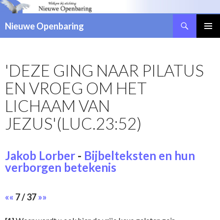
Zoeken
Nieuwe Openbaring
NAAR
DE
INHOUD
'DEZE GING NAAR PILATUS
SPRINGEN
EN VROEG OM HET
LICHAAM VAN
JEZUS'(LUC.23:52)
Jakob Lorber
-
Bijbelteksten en hun
verborgen betekenis
««
7 / 37
»»