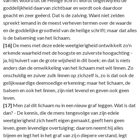
van het woord uit de Heilige Schrift wordt ongetwijfeld de
goddelijkheid daarvan zichtbaar en wordt ook daardoor
geacht en zeer geëerd. Dat is de zalving. Want niet zelden
spreekt iemand in de meest verheven termen over de waarde
en de goddelijke grootheid van de heilige schrift; maar dat alles
is de balseming van het lichaam.
[16]
De mens met deze edele weetgierigheid ontwikkelt zo'n
erkende waarheid met de hoogste en zuiverste hoogachting -
ja, hij huivert van de grote wijsheid in dit boek; en dat is niets
anders dan de omwikkeling van het lichaam met wit linnen. Zo
onschuldig en zuiver zulk linnen op zichzelf is, zo is dat ook de
gelijkwaardige deemoedige erkenning; maar het lichaam, de
balsem en ook het linnen, zijn niet levend en geven ook geen
leven.
[17]
Men zal dit lichaam nu in een nieuw graf leggen. Wat is dat
dan? - De kennis, die de mens tengevolge van zijn edele
weetgierigheid zich heeft eigen gemaakt, geeft hem geen
leven, geen levendige overtuiging; daarom neemt hij alles
bijeen en legt het in het graf van zij n diepere verstand, legt