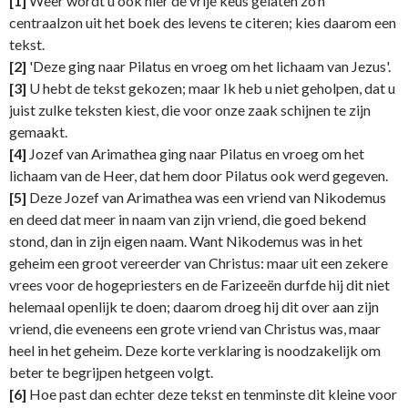
[1]
Weer wordt u ook hier de vrije keus gelaten zo’n
centraalzon uit het boek des levens te citeren; kies daarom een
tekst.
[2]
'Deze ging naar Pilatus en vroeg om het lichaam van Jezus'.
[3]
U hebt de tekst gekozen; maar Ik heb u niet geholpen, dat u
juist zulke teksten kiest, die voor onze zaak schijnen te zijn
gemaakt.
[4]
Jozef van Arimathea ging naar Pilatus en vroeg om het
lichaam van de Heer, dat hem door Pilatus ook werd gegeven.
[5]
Deze Jozef van Arimathea was een vriend van Nikodemus
en deed dat meer in naam van zijn vriend, die goed bekend
stond, dan in zijn eigen naam. Want Nikodemus was in het
geheim een groot vereerder van Christus: maar uit een zekere
vrees voor de hogepriesters en de Farizeeën durfde hij dit niet
helemaal openlijk te doen; daarom droeg hij dit over aan zijn
vriend, die eveneens een grote vriend van Christus was, maar
heel in het geheim. Deze korte verklaring is noodzakelijk om
beter te begrijpen hetgeen volgt.
[6]
Hoe past dan echter deze tekst en tenminste dit kleine voor