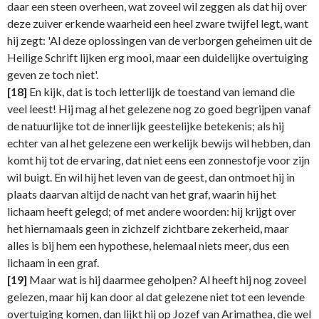
daar een steen overheen, wat zoveel wil zeggen als dat hij over
deze zuiver erkende waarheid een heel zware twijfel legt, want
hij zegt: 'Al deze oplossingen van de verborgen geheimen uit de
Heilige Schrift lijken erg mooi, maar een duidelijke overtuiging
geven ze toch niet'.
[18]
En kijk, dat is toch letterlijk de toestand van iemand die
veel leest! Hij mag al het gelezene nog zo goed begrijpen vanaf
de natuurlijke tot de innerlijk geestelijke betekenis; als hij
echter van al het gelezene een werkelijk bewijs wil hebben, dan
komt hij tot de ervaring, dat niet eens een zonnestofje voor zijn
wil buigt. En wil hij het leven van de geest, dan ontmoet hij in
plaats daarvan altijd de nacht van het graf, waarin hij het
lichaam heeft gelegd; of met andere woorden: hij krijgt over
het hiernamaals geen in zichzelf zichtbare zekerheid, maar
alles is bij hem een hypothese, helemaal niets meer, dus een
lichaam in een graf.
[19]
Maar wat is hij daarmee geholpen? Al heeft hij nog zoveel
gelezen, maar hij kan door al dat gelezene niet tot een levende
overtuiging komen, dan lijkt hij op Jozef van Arimathea, die wel