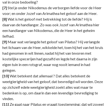
val in onze bedoeling?
[7]
Stel je onder Nikodemus de verborgen liefde voor de Heer
voor; en onder Jozef van Arimathea het geloof aan de Heer.
[8]
Wat is het geloof met betrekking tot de liefde? Hij is
daarvan de handlanger. Zo was ook Jozef van Arimathea hier
een handlanger van Nikodemus, die de Heer in het geheim
liefhad.
[9]
Maar wat verlangde het geloof van Pilatus? Hij verlangde
het lichaam van de Heer, wikkelde het, toen hij het van het kruis
had genomen in wit linnen, nadat hij het van tevoren met
kostelijke specerijen had gezalfd en legde het daarna in zijn
eigen tuin in een rotsgraf, waar nog nooit iemand in had
gelegen.
[10]
Wat betekent dat allemaal ? Dat alles betekent de
weetgierigheid van het geloof, dat bevredigd wil worden. Deze
op zichzelf edele weetgierigheid zoekt alles wat maar te
bedenken is op, om daarin dan een levendige bevrediging te
vinden.
[11]
Ze gaat naar Pilatus en vraagt toestemming; dat wil zoveel