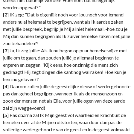
steeds niet duidelijk worden! Hoe moet dat nu eigenlijk
worden opgevat?"
[2]
IK zeg: "Dat is eigenlijk noch voor jou, noch voor iemand
anders nu al helemaal te begrijpen, want als Ik aardse zaken
met jullie bespreek, begrijp je Mij al niet helemaal, -hoe zou je
Mij dan kunnen begrijpen als Ik zuiver hemelse zaken met jullie
zou behandelen?!
[3]
Ja, Ik zeg jullie: Als Ik nu begon op puur hemelse wijze met
jullie om te gaan, dan zouden jullié je allemaal beginnen te
ergeren en zeggen: 'Kijk eens, hoe onzinnig die mens zich
gedraagt! Hij zegt dingen die kant nog wal raken! Hoe kun je
hem nu geloven?!'
[4]
Daarom zullen jullie de geestelijke nieuw of wedergeboorte
pas dan geheel begrijpen, wanneer Ik als de mensenzoon en
zoon der mensen, net als Elia, voor jullie ogen van deze aarde
zal zijn weggevoerd!
[5]
Pas dáárna zal Ik Mijn geest vol waarheid en kracht uit de
hemelen over al de Mijnen uitstorten, waardoor dan pas de
volledige wedergeboorte van de geest en in de geest volmaakt