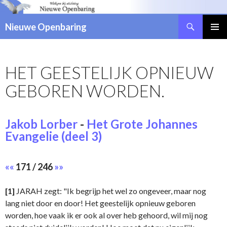
Zoeken
Nieuwe Openbaring
NAAR
DE
INHOUD
HET GEESTELIJK OPNIEUW
SPRINGEN
GEBOREN WORDEN.
Jakob Lorber
-
Het Grote Johannes
Evangelie (deel 3)
««
171 / 246
»»
[1]
JARAH zegt: "Ik begrijp het wel zo ongeveer, maar nog
lang niet door en door! Het geestelijk opnieuw geboren
worden, hoe vaak ik er ook al over heb gehoord, wil mij nog