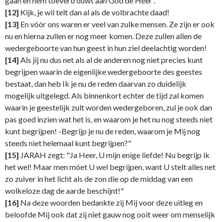
gaan en hem toevertrouwt aan God de Heer .
[12]
Kijk, je wil telt dan al als de volbrachte daad!
[13]
En vóór ons waren er veel van zulke mensen. Ze zijn er ook
nu en hierna zullen er nog meer komen. Deze zullen allen de
wedergeboorte van hun geest in hun ziel deelachtig worden!
[14]
Als jij nu dus net als al de anderen nog niet precies kunt
begrijpen waarin de eigenlijke wedergeboorte des geestes
bestaat, dan heb Ik je nu de reden daarvan zo duidelijk
mogelijk uitgelegd. Als binnenkort echter de tijd zal komen
waarin je geestelijk zult worden wedergeboren, zul je ook dan
pas goed inzien wat het is, en waarom je het nu nog steeds niet
kunt begrijpen! -Begrijp je nu de reden, waarom je Mij nog
steeds niet helemaal kunt begrijpen?"
[15]
JARAH zegt: "Ja Heer, U mijn enige liefde! Nu begrijp ik
het wel! Maar men móet U wel begrijpen, want U stelt alles net
zo zuiver in het licht als de zon die op de middag van een
wolkeloze dag de aarde beschijnt!"
[16]
Na deze woorden bedankte zij Mij voor deze uitleg en
beloofde Mij ook dat zij niet gauw nog ooit weer om menselijk