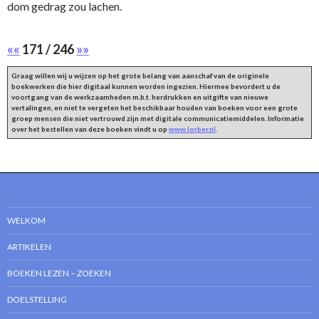
dom gedrag zou lachen.
««
171 / 246
»»
Graag willen wij u wijzen op het grote belang van aanschaf van de originele
boekwerken die hier digitaal kunnen worden ingezien. Hiermee bevordert u de
voortgang van de werkzaamheden m.b.t. herdrukken en uitgifte van nieuwe
vertalingen, en niet te vergeten het beschikbaar houden van boeken voor een grote
groep mensen die niet vertrouwd zijn met digitale communicatiemiddelen. Informatie
over het bestellen van deze boeken vindt u op
www.lorber.nl
.
WELKOM
ARTIKELEN
BOEKEN LEZEN – ZOEKEN
DOELSTELLING