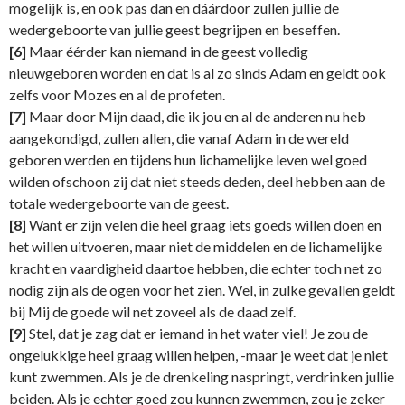
mogelijk is, en ook pas dan en dáárdoor zullen jullie de
wedergeboorte van jullie geest begrijpen en beseffen.
[6]
Maar éérder kan niemand in de geest volledig
nieuwgeboren worden en dat is al zo sinds Adam en geldt ook
zelfs voor Mozes en al de profeten.
[7]
Maar door Mijn daad, die ik jou en al de anderen nu heb
aangekondigd, zullen allen, die vanaf Adam in de wereld
geboren werden en tijdens hun lichamelijke leven wel goed
wilden ofschoon zij dat niet steeds deden, deel hebben aan de
totale wedergeboorte van de geest.
[8]
Want er zijn velen die heel graag iets goeds willen doen en
het willen uitvoeren, maar niet de middelen en de lichamelijke
kracht en vaardigheid daartoe hebben, die echter toch net zo
nodig zijn als de ogen voor het zien. Wel, in zulke gevallen geldt
bij Mij de goede wil net zoveel als de daad zelf.
[9]
Stel, dat je zag dat er iemand in het water viel! Je zou de
ongelukkige heel graag willen helpen, -maar je weet dat je niet
kunt zwemmen. Als je de drenkeling naspringt, verdrinken jullie
beiden. Als je echter goed zou kunnen zwemmen, zou je zeker