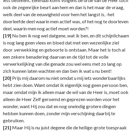
iets betekent. Eenmaal komt volgens de orde van de Heer toch
ook de zegenrijke beurt aan hem en dan is het maar de vraag,
welk deel van de eeuwigheid voor hem het langst is, -het
doorleefde deel waarin men actief was, of het nog te doorleven
deel, waarin men nog actief moet worden?!
[19]
Nu ben ik nog wel datgene, wat ik ben, en dit schijnlichaam
is nog lang geen vlees en bloed dat met een wezenlijke ziel
door .verwekking en geboorte is ontstaan. Maar het is toch al
een zekere benadering daarvan en de tijd tot de volle
verwerkelijking van die genade zou wel eens met zo lang op
zich kunnen laten wachten en dan ben ik wat u nu bent!
[20]
Prijs mij daarom nu niet omdat u mij iets wonderbaarlijks
hebt zien doen. Want omdat ik eigenlijk nog geen persoon ben,
maar omdat mijn ik alleen maar de wil van de Heer is, moet ook
alleen de Heer Zelf geroemd en geprezen worden voor het
wonder, want Hij zou dat en nog oneindig grotere dingen
hebben kunnen doen, zonder mijn verschijning daarbij te
gebruiken.
[21]
Maar Hij is nu juist degene die de heilige-grote toespraak