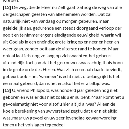
worden.
[12]
De weg, die de Heer nu Zelf gaat, zal nog de weg van alle
oergeschapen geesten van alle hemelen worden. Dat zal
natuurlijk niet van vandaag op morgen gebeuren, maar
geleidelijk aan, gedurende een steeds doorgaand verloop der
nooit en te nimmer ergens eindigende eeuwigheid, waarin wij
uit God als in een oneindig grote kring op en neer en heen en
weer gaan, zonder ooit aan de uiterste rand te komen. Maar
ook al laat iets nog zo lang op zich wachten, het gebeurt
uiteindelijk toch, omdat het getrouwen waarachtig thuis hoort
in de grote orde des Heren. Wat zich eenmaal daarin bevindt,
gebeurt ook, - het 'wanneer' is echt niet zo belangrijk! Is het
eenmaal gebeurd, dan is het er, alsof het er al altijd was.
[13]
U, vriend Philopold, was honderd jaar geleden nog niet
geboren en was er dus niet zoals u er nu bent. Maar komt het u
gevoelsmatig niet voor alsof u hier altijd al was? Alleen de
koele berekening van uw verstand zegt u dat u er niet altijd
was, maar uw gevoel en uw zeer levendige gewaarwording
tonen u het volslagen tegendeel.