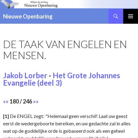
Zoeken
Nieuwe Openbaring
NAAR
DE
INHOUD
DE TAAK VAN ENGELEN EN
SPRINGEN
MENSEN.
Jakob Lorber
-
Het Grote Johannes
Evangelie (deel 3)
««
180 / 246
»»
[1]
De ENGEL zegt: "Helemaal geen verschil! Laat uw geest
eerst de wedergeboorte bereiken, en uw gedachte zal in alles
wat op de goddelijke orde is gebaseerd ook als een geheel