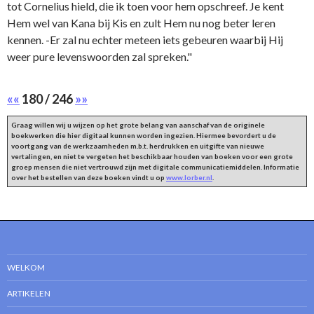
tot Cornelius hield, die ik toen voor hem opschreef. Je kent
Hem wel van Kana bij Kis en zult Hem nu nog beter leren
kennen. -Er zal nu echter meteen iets gebeuren waarbij Hij
weer pure levenswoorden zal spreken."
««
180 / 246
»»
Graag willen wij u wijzen op het grote belang van aanschaf van de originele
boekwerken die hier digitaal kunnen worden ingezien. Hiermee bevordert u de
voortgang van de werkzaamheden m.b.t. herdrukken en uitgifte van nieuwe
vertalingen, en niet te vergeten het beschikbaar houden van boeken voor een grote
groep mensen die niet vertrouwd zijn met digitale communicatiemiddelen. Informatie
over het bestellen van deze boeken vindt u op
www.lorber.nl
.
WELKOM
ARTIKELEN