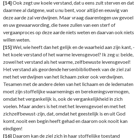
[14]
Ook zegt uw koele verstand, dat u eens zult sterven en dat
daarmee al datgene, wat u nu bent, voor altijd en eeuwig van
deze aarde zal verdwijnen. Maar vraag daarentegen uw gevoel
en uw gewaarwording, die twee zullen van een sterf of
vergaanproces op deze aarde niets weten en daarvan ook niets
willen weten.
[15]
Wel, wie heeft dan het gelijk en de waarheid aan zijn kant, -
het koele verstand of het warme levensgevoel? Ik zeg u: beide,
zowel het verstand als het warme, zelfbewuste levensgevoel!
Het verstand als geordende hersenbibliotheek van de ziel zal
met het verdwijnen van het lichaam zeker ook verdwijnen.
Tesamen met de andere delen van het lichaam en de ledematen
moet zijn stoffelijke waarnemings en berekeningsvermogen,
omdat het vergankelijk is, ook de vergankelijkheid in zich
voelen. Maar anders is het met het levensgevoel en met het
zichzelfbewust-zijn, dat, omdat het geestelijk is en uit God
komt, nooit een begin heeft gehad en daarom ook nooit kan
eindigen!
[16]
Daarom kan de ziel zich in haar stoffelijke toestand