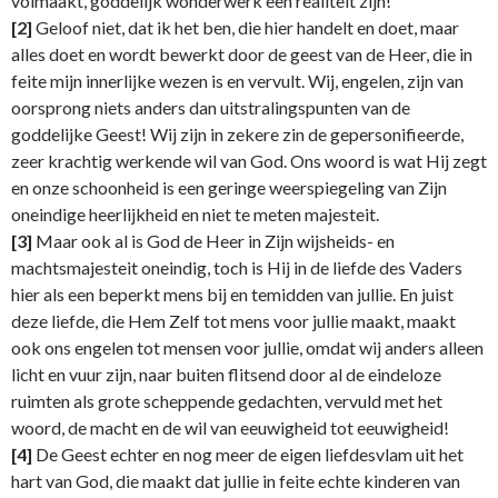
volmaakt, goddelijk wonderwerk een realiteit zijn!
[2]
Geloof niet, dat ik het ben, die hier handelt en doet, maar
alles doet en wordt bewerkt door de geest van de Heer, die in
feite mijn innerlijke wezen is en vervult. Wij, engelen, zijn van
oorsprong niets anders dan uitstralingspunten van de
goddelijke Geest! Wij zijn in zekere zin de gepersonifieerde,
zeer krachtig werkende wil van God. Ons woord is wat Hij zegt
en onze schoonheid is een geringe weerspiegeling van Zijn
oneindige heerlijkheid en niet te meten majesteit.
[3]
Maar ook al is God de Heer in Zijn wijsheids- en
machtsmajesteit oneindig, toch is Hij in de liefde des Vaders
hier als een beperkt mens bij en temidden van jullie. En juist
deze liefde, die Hem Zelf tot mens voor jullie maakt, maakt
ook ons engelen tot mensen voor jullie, omdat wij anders alleen
licht en vuur zijn, naar buiten flitsend door al de eindeloze
ruimten als grote scheppende gedachten, vervuld met het
woord, de macht en de wil van eeuwigheid tot eeuwigheid!
[4]
De Geest echter en nog meer de eigen liefdesvlam uit het
hart van God, die maakt dat jullie in feite echte kinderen van