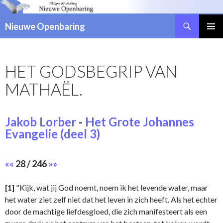
Zoeken
Nieuwe Openbaring
NAAR
DE
INHOUD
HET GODSBEGRIP VAN
SPRINGEN
MATHAËL.
Jakob Lorber
-
Het Grote Johannes
Evangelie (deel 3)
««
28 / 246
»»
[1]
"Kijk, wat jij God noemt, noem ik het levende water, maar
het water ziet zelf niet dat het leven in zich heeft. Als het echter
door de machtige liefdesgloed, die zich manifesteert als een