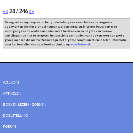
««
28 / 246
»»
Graag willen wij u wijzen op het grote belang van aanschaf van de originele
boekwerken die hier digitaal kunnen worden ingezien. Hiermee bevordert u de
voortgang van de werkzaamheden m.b.t. herdrukken en uitgifte van nieuwe
vertalingen, en niet te vergeten het beschikbaar houden van boeken voor een grote
groep mensen die niet vertrouwd zijn met digitale communicatiemiddelen. Informatie
over het bestellen van deze boeken vindt u op
www.lorber.nl
.
WELKOM
ARTIKELEN
BOEKEN LEZEN – ZOEKEN
DOELSTELLING
FORUM