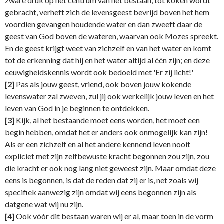
zware druk op het centrum van het bestaan, tot koken wordt
gebracht, verheft zich de levensgeest bevrijd boven het hem
voordien gevangen houdende water en dan zweeft daar de
geest van God boven de wateren, waarvan ook Mozes spreekt.
En de geest krijgt weet van zichzelf en van het water en komt
tot de erkenning dat hij en het water altijd al één zijn; en deze
eeuwigheidskennis wordt ook bedoeld met 'Er zij licht!'
[2]
Pas als jouw geest, vriend, ook boven jouw kokende
levenswater zal zweven, zul jij ook werkelijk jouw leven en het
leven van God in je beginnen te ontdekken.
[3]
Kijk, al het bestaande moet eens worden, het moet een
begin hebben, omdat het er anders ook onmogelijk kan zijn!
Als er een zichzelf en al het andere kennend leven nooit
expliciet met zijn zelfbewuste kracht begonnen zou zijn, zou
die kracht er ook nog lang niet geweest zijn. Maar omdat deze
eens is begonnen, is dat de reden dat zij er is, net zoals wij
specifiek aanwezig zijn omdat wij eens begonnen zijn als
datgene wat wij nu zijn.
[4]
Ook vóór dit bestaan waren wij er al, maar toen in de vorm