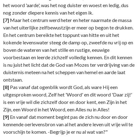
het woord 'aarde', was het nog duister en woest en ledig, dus
nog zonder diepere kennis van het eigen ik.
[7]
Maar het centrum werd heter en heter naarmate de massa
van het uiterlijke zelfbewustzijn er meer op begon te drukken.
En het centrum bereikte het toppunt van hitte en uit het
kokende levenswater steeg de damp op, zweefde nu vrij op en
boven de wateren van het stille en rustige, eeuwige
voorbestaan en leerde zichzelf volledig kennen. En dit kennen
is nu juist het licht dat de God van Mozes ter verdrijving van de
duisternis meteen na het scheppen van hemel en aarde laat
ontstaan.
[8]
Pas vanaf dat ogenblik wordt God, als ware Hij een
uitgesproken woord, Zelf het 'Woord' en dit woord 'Daar zij!'
is een vrije wil die zichzelf door en door kent, een Zijn in het
Zijn, een Woord in het Woord, een Alles nu in Alles!
[9]
En vanaf dat moment begint pas de zich nu door en door
kennende oerlevensbron van al het andere leven uit vrije wil te
voorschijn te komen. -Begrijp je er nu al wat van?"