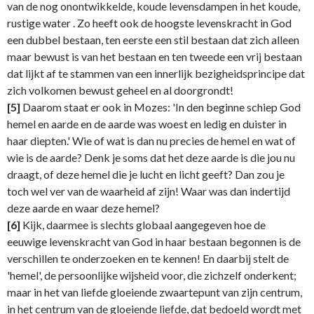
van de nog onontwikkelde, koude levensdampen in het koude,
rustige water . Zo heeft ook de hoogste levenskracht in God
een dubbel bestaan, ten eerste een stil bestaan dat zich alleen
maar bewust is van het bestaan en ten tweede een vrij bestaan
dat lijkt af te stammen van een innerlijk bezigheidsprincipe dat
zich volkomen bewust geheel en al doorgrondt!
[5]
Daarom staat er ook in Mozes: 'In den beginne schiep God
hemel en aarde en de aarde was woest en ledig en duister in
haar diepten.' Wie of wat is dan nu precies de hemel en wat of
wie is de aarde? Denk je soms dat het deze aarde is die jou nu
draagt, of deze hemel die je lucht en licht geeft? Dan zou je
toch wel ver van de waarheid af zijn! Waar was dan indertijd
deze aarde en waar deze hemel?
[6]
Kijk, daarmee is slechts globaal aangegeven hoe de
eeuwige levenskracht van God in haar bestaan begonnen is de
verschillen te onderzoeken en te kennen! En daarbij stelt de
'hemel', de persoonlijke wijsheid voor, die zichzelf onderkent;
maar in het van liefde gloeiende zwaartepunt van zijn centrum,
in het centrum van de gloeiende liefde, dat bedoeld wordt met