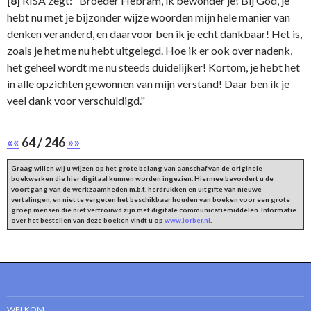
[8]
RISA zegt: "Broeder Hebram, ik bewonder je! Bij God, je
hebt nu met je bijzonder wijze woorden mijn hele manier van
denken veranderd, en daarvoor ben ik je echt dankbaar! Het is,
zoals je het me nu hebt uitgelegd. Hoe ik er ook over nadenk,
het geheel wordt me nu steeds duidelijker! Kortom, je hebt het
in alle opzichten gewonnen van mijn verstand! Daar ben ik je
veel dank voor verschuldigd."
««
64 / 246
»»
Graag willen wij u wijzen op het grote belang van aanschaf van de originele
boekwerken die hier digitaal kunnen worden ingezien. Hiermee bevordert u de
voortgang van de werkzaamheden m.b.t. herdrukken en uitgifte van nieuwe
vertalingen, en niet te vergeten het beschikbaar houden van boeken voor een grote
groep mensen die niet vertrouwd zijn met digitale communicatiemiddelen. Informatie
over het bestellen van deze boeken vindt u op
www.lorber.nl
.
WELKOM