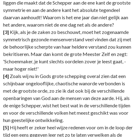
liggen die maakt dat de Schepper aan de ene kant de grootste
symmetrie en aan de andere kant het absolute tegendeel
daarvan aanhoudt! Waarom is het ene jaar dan niet gelijk aan
het andere, waarom niet de ene dag net als de andere?
[3]
Kijk, als je de zaken zo beschouwt, moet het zogenaamde
symmetrisch gezonde mensenverstand veel vinden dat zij met
de behoorlijke scherpte van haar heldere verstand zou kunnen
bekritiseren. Maar dan komt de grote Meester Zelf en zegt:
'Schoenmaker, je kunt slechts oordelen zover je leest gaat, -
maar hoger niet!'
[4]
Zoals wij nu in Gods grote schepping overal zien dat een
schijnbaar ongelooflijke, chaotische wanorde verbonden is
met de grootste orde, zo zie ik dat ook bij de verschillende
openbaringen van God aan de mensen van deze aarde. Hij, als
de enige Schepper, wist het best wat in de verschillende tijden
en voor de verschillende volken het meest geschikt was voor
hun geestelijke ontwikkeling.
[5]
Hij heeft er zeker heel wijze redenen voor om in de loop der
tijd een eens gegeven leer net zo te laten verwelken als de