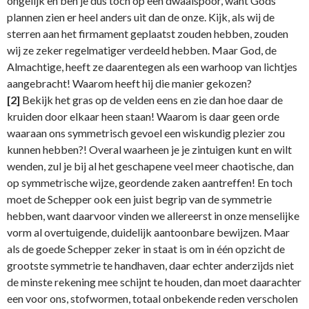
ongelijk en ben je dus toch op een dwaalspoor, want Gods
plannen zien er heel anders uit dan de onze. Kijk, als wij de
sterren aan het firmament geplaatst zouden hebben, zouden
wij ze zeker regelmatiger verdeeld hebben. Maar God, de
Almachtige, heeft ze daarentegen als een warhoop van lichtjes
aangebracht! Waarom heeft hij die manier gekozen?
[2]
Bekijk het gras op de velden eens en zie dan hoe daar de
kruiden door elkaar heen staan! Waarom is daar geen orde
waaraan ons symmetrisch gevoel een wiskundig plezier zou
kunnen hebben?! Overal waarheen je je zintuigen kunt en wilt
wenden, zul je bij al het geschapene veel meer chaotische, dan
op symmetrische wijze, geordende zaken aantreffen! En toch
moet de Schepper ook een juist begrip van de symmetrie
hebben, want daarvoor vinden we allereerst in onze menselijke
vorm al overtuigende, duidelijk aantoonbare bewijzen. Maar
als de goede Schepper zeker in staat is om in één opzicht de
grootste symmetrie te handhaven, daar echter anderzijds niet
de minste rekening mee schijnt te houden, dan moet daarachter
een voor ons, stofwormen, totaal onbekende reden verscholen