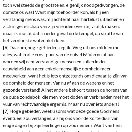
toch wel steeds de grootste en, eigenlijk noodgedwongen, de
domste os was! Want mijn toehoorder kon, als hij een
verstandig mens was, mij achteraf naar hartelust uitlachen en
zich in gezelschap van zijn vrienden over mij vrolijk maken;
maar ik mocht dat, in ieder geval in de tempel, op straffe van
het vervloekte water niet doen.
[6]
Daarom, hoge gebieder, zeg ik: Weg uit ons midden met
alles, wat in alle ernst puur van de duivel is! Van nu af aan
worden wij echt verstandige mensen en zullen in der
eeuwigheid aan geen enkele menselijke domheid meer
meewerken, want het is iets ontzettends om dienaar te zijn van
de domheid der mensen! Van nu af aan de wapens en het
gezonde verstand! Al het andere behoort tussen de horens van
de oude zondebok, die men moet doden en verbranden met het
vuur van rechtvaardige ergernis. Maar nu over iets anders!
[7]
Hoge gebieder, weet u soms wat deze goede Godmens
eventueel zou verlangen, als hij ons voor de korte duur van
enige dagen bij zijn leerlingen op zou nemen? Want van hem