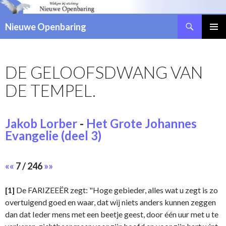
Zoeken
Nieuwe Openbaring
NAAR
DE
INHOUD
DE GELOOFSDWANG VAN
SPRINGEN
DE TEMPEL.
Jakob Lorber
-
Het Grote Johannes
Evangelie (deel 3)
««
7 / 246
»»
[1]
De FARIZEEËR zegt: "Hoge gebieder, alles wat u zegt is zo
overtuigend goed en waar, dat wij niets anders kunnen zeggen
dan dat Ieder mens met een beetje geest, door één uur met u te