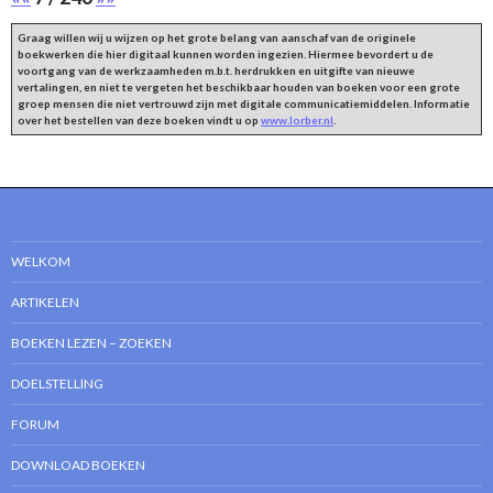
Graag willen wij u wijzen op het grote belang van aanschaf van de originele
boekwerken die hier digitaal kunnen worden ingezien. Hiermee bevordert u de
voortgang van de werkzaamheden m.b.t. herdrukken en uitgifte van nieuwe
vertalingen, en niet te vergeten het beschikbaar houden van boeken voor een grote
groep mensen die niet vertrouwd zijn met digitale communicatiemiddelen. Informatie
over het bestellen van deze boeken vindt u op
www.lorber.nl
.
WELKOM
ARTIKELEN
BOEKEN LEZEN – ZOEKEN
DOELSTELLING
FORUM
DOWNLOAD BOEKEN