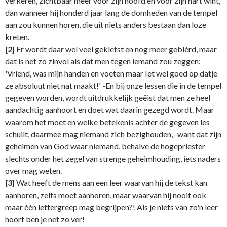
verkeren, zichtbaar meer voor zijn hoofd en voor zijn hart wint,
dan wanneer hij honderd jaar lang de domheden van de tempel
aan zou kunnen horen, die uit niets anders bestaan dan loze
kreten.
[2]
Er wordt daar wel veel gekletst en nog meer geblèrd, maar
dat is net zo zinvol als dat men tegen iemand zou zeggen:
'Vriend, was mijn handen en voeten maar Iet wel goed op datje
ze absoluut niet nat maakt!' -En bij onze lessen die in de tempel
gegeven worden, wordt uitdrukkelijk geëist dat men ze heel
aandachtig aanhoort en doet wat daarin gezegd wordt. Maar
waarom het moet en welke betekenis achter de gegeven les
schuilt, daarmee mag niemand zich bezighouden, -want dat zijn
geheimen van God waar niemand, behalve de hogepriester
slechts onder het zegel van strenge geheimhouding, iets naders
over mag weten.
[3]
Wat heeft de mens aan een leer waarvan hij de tekst kan
aanhoren, zelfs moet aanhoren, maar waarvan hij nooit ook
maar één lettergreep mag begrijpen?! Als je niets van zo'n leer
hoort ben je net zo ver!