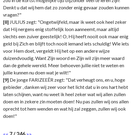
zou in de kortst mogelijke tijd bijzonder veel te leren zijn!
Denkt u dat wij hem dat zo zonder enig gevaar zouden kunnen
vragen?"
[8]
JULIUS zegt: "Ongetwijfeld, maar ik weet ook heel zeker
dat Hij nergens enig stoffelijk loon aanneemt, maar altijd
slechts een zuiver geestelijk! O, Hij heeft nooit ook maar enig
geld bij Zich en blijft toch nooit iemand iets schuldig! Wie iets
voor Hem doet, vergeldt Hij het op een andere wijze
duizendvoudig. Want Zijn woord en Zijn wil zijn meer waard
dan de gehele wereld. Meer behoeven jullie niet te weten en
jullie kunnen nu doen wat je wilt!"
[9]
De jonge FARIZEEËR zegt: "Dat verheugt ons, en u, hoge
gebieder , danken wij zeer voor het licht dat u in ons hart hebt
laten schijnen, want nu weet ik heel zeker wat wij allen zullen
doen en in zekere zin moeten doen! Nu pas zullen wij ons allen
oprecht tot hem wenden en wat hij zal zeggen, zullen wij ook
doen!"
««
7 / 246
»»