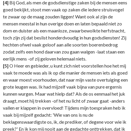
[4]
Bij God, als men de godsdienstige zaken bij de mensen eens
goed bekijkt, stoot men vaak op zaken die iedere struisvogel
te zwaar op de maag zouden liggen! Want ook al zijn de
mensen meestal in hun overige doen en laten bepaald niet zo
dom en duister als een maanloze, zwaarbewolkte herfstnacht,
toch zijn zij dat beslist honderdvoudig in hun godsdiensten! Zij
hechten ofwel vaak geloof aan alle soorten boerenbedrog
zodat zelfs een hond daarvan zou gaan walgen -laat staan een
eerlijk mens -of zij geloven helemaal niets.
[5]
O Heer en gebieder, u kunt zich niet voorstellen hoe het mij
vaak te moede was als ik op die manier de mensen iets als goed
en waar moest voorhouden, dat naar mijn vaste overtuiging een
grote leugen was. Ik had mijzelf vaak bijna van pure ergernis
kunnen wurgen. Maar wat hielp dat? Als de os eenmaal het juk
draagt, moet hij trekken -of het nu licht of zwaar gaat -anders
vallen er klappen in overvloed! Tijdens mijn toespraken heb ik
vaak bij mijzelf gedacht: 'Wie van ons is nu de
beklagenswaardigste os, ik, de prediker, of degene voor wie ik
preek?' En ik kon mij nooit aan de gedachte onttrekken, dat ik