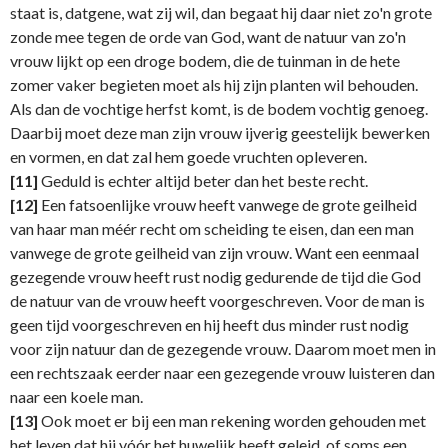
staat is, datgene, wat zij wil, dan begaat hij daar niet zo'n grote
zonde mee tegen de orde van God, want de natuur van zo'n
vrouw lijkt op een droge bodem, die de tuinman in de hete
zomer vaker begieten moet als hij zijn planten wil behouden.
Als dan de vochtige herfst komt, is de bodem vochtig genoeg.
Daarbij moet deze man zijn vrouw ijverig geestelijk bewerken
en vormen, en dat zal hem goede vruchten opleveren.
[11]
Geduld is echter altijd beter dan het beste recht.
[12]
Een fatsoenlijke vrouw heeft vanwege de grote geilheid
van haar man méér recht om scheiding te eisen, dan een man
vanwege de grote geilheid van zijn vrouw. Want een eenmaal
gezegende vrouw heeft rust nodig gedurende de tijd die God
de natuur van de vrouw heeft voorgeschreven. Voor de man is
geen tijd voorgeschreven en hij heeft dus minder rust nodig
voor zijn natuur dan de gezegende vrouw. Daarom moet men in
een rechtszaak eerder naar een gezegende vrouw luisteren dan
naar een koele man.
[13]
Ook moet er bij een man rekening worden gehouden met
het leven dat hij vóór het huwelijk heeft geleid, of soms een