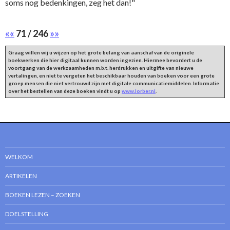
soms nog bedenkingen, zeg het dan!"
««
71 / 246
»»
Graag willen wij u wijzen op het grote belang van aanschaf van de originele
boekwerken die hier digitaal kunnen worden ingezien. Hiermee bevordert u de
voortgang van de werkzaamheden m.b.t. herdrukken en uitgifte van nieuwe
vertalingen, en niet te vergeten het beschikbaar houden van boeken voor een grote
groep mensen die niet vertrouwd zijn met digitale communicatiemiddelen. Informatie
over het bestellen van deze boeken vindt u op
www.lorber.nl
.
WELKOM
ARTIKELEN
BOEKEN LEZEN – ZOEKEN
DOELSTELLING