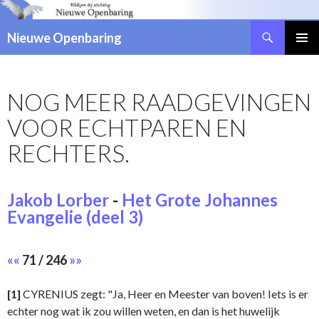
Zoeken
Nieuwe Openbaring
NAAR
DE
INHOUD
NOG MEER RAADGEVINGEN
SPRINGEN
VOOR ECHTPAREN EN
RECHTERS.
Jakob Lorber
-
Het Grote Johannes
Evangelie (deel 3)
««
71 / 246
»»
[1]
CYRENIUS zegt: "Ja, Heer en Meester van boven! Iets is er
echter nog wat ik zou willen weten, en dan is het huwelijk