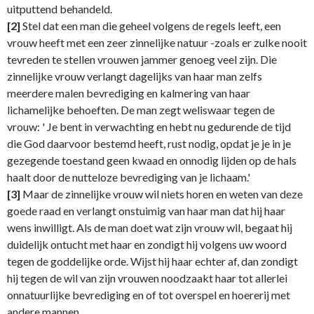
uitputtend behandeld.
[2]
Stel dat een man die geheel volgens de regels leeft, een
vrouw heeft met een zeer zinnelijke natuur -zoals er zulke nooit
tevreden te stellen vrouwen jammer genoeg veel zijn. Die
zinnelijke vrouw verlangt dagelijks van haar man zelfs
meerdere malen bevrediging en kalmering van haar
lichamelijke behoeften. De man zegt weliswaar tegen de
vrouw: ' Je bent in verwachting en hebt nu gedurende de tijd
die God daarvoor bestemd heeft, rust nodig, opdat je je in je
gezegende toestand geen kwaad en onnodig lijden op de hals
haalt door de nutteloze bevrediging van je lichaam.'
[3]
Maar de zinnelijke vrouw wil niets horen en weten van deze
goede raad en verlangt onstuimig van haar man dat hij haar
wens inwilligt. Als de man doet wat zijn vrouw wil, begaat hij
duidelijk ontucht met haar en zondigt hij volgens uw woord
tegen de goddelijke orde. Wijst hij haar echter af, dan zondigt
hij tegen de wil van zijn vrouwen noodzaakt haar tot allerlei
onnatuurlijke bevrediging en of tot overspel en hoererij met
andere mannen.