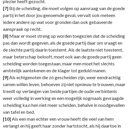
plezier heeft gezocht.
[7]
Bij de scheiding, die moet volgen op aanvraag van de goede
partij in het door jou genoemde geval, vervalt ook meteen
iedere andere op wat voor gronden dan ook gebaseerde
aanspraak op recht.
[8]
Maar er moet streng op worden toegezien dat de scheiding
pas dan wordt gegeven, als de goede partij daar om vraagt en
de slechte partij daarin toestemt. Als de laatste niet toestemt,
maar beterschap belooft, moet ook aan de goede partij geen
scheiding worden toegestaan, maar men moet het slechts
ambtelijk aantekenen en de klager tot geduld manen.
[9]
Als echtgenoten die zó gescheiden zijn, weer eendrachtig
samen willen leven, behoeven zij niet opnieuw te trouwen, maar
treedt op verlangen van beide partijen de oude verbintenis
weer volledig in werking en een mogelijk nogmaals gevraagde
scheiding ka.n hen niet meer scheiden, behalve in noodgevallen
van tafel en bed.
[10]
Als een man echter een vrouw heeft die veel van hem
verlangt en hij geeft haar zonder hartstocht, als hij daartoe in