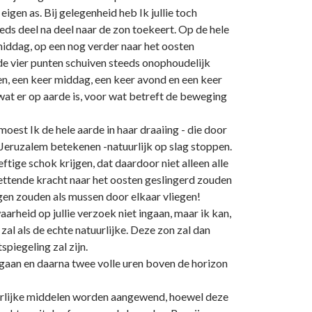
igen as. Bij gelegenheid heb Ik jullie toch
eeds deel na deel naar de zon toekeert. Op de hele
 middag, op een nog verder naar het oosten
de vier punten schuiven steeds onophoudelijk
en, een keer middag, een keer avond en een keer
 wat er op aarde is, voor wat betreft de beweging
moest Ik de hele aarde in haar draaiing - die door
r Jeruzalem betekenen -natuurlijk op slag stoppen.
ftige schok krijgen, dat daardoor niet alleen alle
zettende kracht naar het oosten geslingerd zouden
gen zouden als mussen door elkaar vliegen!
arheid op jullie verzoek niet ingaan, maar ik kan,
n zal als de echte natuurlijke. Deze zon zal dan
spiegeling zal zijn.
pgaan en daarna twee volle uren boven de horizon
uurlijke middelen worden aangewend, hoewel deze