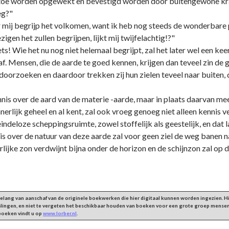
artoe worden opgewekt en bevestigd worden door buitengewone kra
eg?"
ij begrijp het volkomen, want ik heb nog steeds de wonderbare p
igen het zullen begrijpen, lijkt mij twijfelachtig!?"
ts! Wie het nu nog niet helemaal begrijpt, zal het later wel een kee
f. Mensen, die de aarde te goed kennen, krijgen dan teveel zin de g
e doorzoeken en daardoor trekken zij hun zielen teveel naar buiten,
is over de aard van de materie -aarde, maar in plaats daarvan meer
erlijk geheel en al kent, zal ook vroeg genoeg niet alleen kennis 
ndeloze scheppingsruimte, zowel stoffelijk als geestelijk, en dat l
s over de natuur van deze aarde zal voor geen ziel de weg banen na
rlijke zon verdwijnt bijna onder de horizon en de schijnzon zal op
 belang van aanschaf van de originele boekwerken die hier digitaal kunnen worden ingezien.
alingen, en niet te vergeten het beschikbaar houden van boeken voor een grote groep mensen
 boeken vindt u op
www.lorber.nl
.