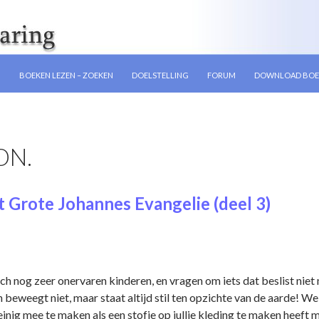
GEN
N
BOEKEN LEZEN – ZOEKEN
DOELSTELLING
FORUM
DOWNLOAD BOE
ON.
 Grote Johannes Evangelie (deel 3)
toch nog zeer onervaren kinderen, en vragen om iets dat beslist niet
on beweegt niet, maar staat altijd stil ten opzichte van de aarde!
inig mee te maken als een stofje op jullie kleding te maken heeft me