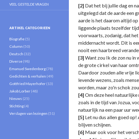
VEEL GESTELDE VRAGEN
[2]
Dat het bij jullie dag en 
uitgelegd dat de aarde een gr
aarde is het daarom altijd o
liggende plaats tezelfder ti
ARTIKEL CATEGORIEEN
voorwaarts, zodanig, dat het
Biografie
(5)
middernacht wordt. Dit is ee
Column
(50)
nooit een haarbreed verand
Deutsch
(32)
[3]
Want zou Ik de zon nu in w
Diverse
(98)
de grote cirkel van haar omtr
Emanuel Swedenborg
(78)
Daardoor zouden alle vrije li
Gedichten & verhalen
(49)
levende wezens, zoals mensen
Gottfried Mayerhofer
(13)
worden, maar zo'n schok zou 
Jakob Lorber
(48)
[4]
Om deze heel natuurlijke r
Nieuws
(25)
zoals in de tijd van Jozua, vo
Stichting
(4)
natuurlijk na een paar uur wee
Verslagen van lezingen
(51)
[5]
Let nu dus allen goed op!
blijven schijnen.
[6]
Maar ook voor het versch