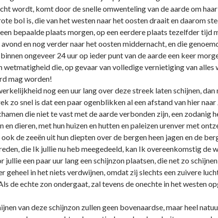
nacht wordt, komt door de snelle omwenteling van de aarde om haar e
ote bol is, die van het westen naar het oosten draait en daarom st
p een bepaalde plaats morgen, op een eerdere plaats tezelfder tijd
jd avond en nog verder naar het oosten middernacht, en die genoem
 binnen ongeveer 24 uur op ieder punt van de aarde een keer morg
n wetmatigheid die, op gevaar van volledige vernietiging van alles
erd mag worden!
erkelijkheid nog een uur lang over deze streek laten schijnen, dan 
ek zo snel is dat een paar ogenblikken al een afstand van hier naa
chamen die niet te vast met de aarde verbonden zijn, een zodanig he
 en dieren, met hun huizen en hutten en paleizen urenver met ont
ook de zeeën uit hun diepten over de bergen heen jagen en de ber
eden, die Ik jullie nu heb meegedeeld, kan Ik overeenkomstig de wa
or jullie een paar uur lang een schijnzon plaatsen, die net zo schijne
r geheel in het niets verdwijnen, omdat zij slechts een zuivere lucht
 Als de echte zon ondergaat, zal tevens de onechte in het westen o
ijnen van deze schijnzon zullen geen bovenaardse, maar heel nat