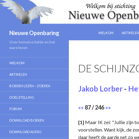
NAAR DE INHOUD SPRIN
Zoeken
Nieuwe Openbaring
WELKOM
ARTIKELE
Over hemelse liefde en het
ware leven
WELKOM
DE SCHIJNZ
ARTIKELEN
BOEKEN LEZEN – ZOEKEN
Jakob Lorber
-
Het
DOELSTELLING
««
87 / 246
»»
FORUM
DOWNLOAD BOEKEN
[1]
Maar IK zei: "Jullie zijn 
voorstellen. Want kijk, de z
DOWNLOAD AUDIO
daar heeft de aarde net zo we