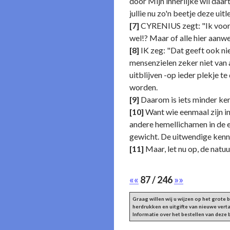
door Mijn innerlijke wil da
jullie nu zo'n beetje deze uitl
[7]
CYRENIUS zegt: "Ik voor m
wel!? Maar of alle hier aanwez
[8]
IK zeg: "Dat geeft ook nie
mensenzielen zeker niet van a
uitblijven -op ieder plekje t
worden.
[9]
Daarom is iets minder kenn
[10]
Want wie eenmaal zijn inn
andere hemellichamen in de ei
gewicht. De uitwendige kenni
[11]
Maar, let nu op, de natuu
««
87 / 246
»»
Graag willen wij u wijzen op het grote
herdrukken en uitgifte van nieuwe vert
Informatie over het bestellen van deze