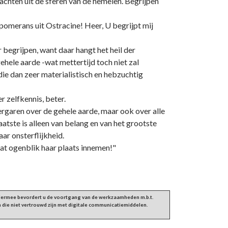
chten uit de sferen van de hemelen. Begrijpen
omerans uit Ostracine! Heer, U begrijpt mij
r begrijpen, want daar hangt het heil der
ehele aarde -wat mettertijd toch niet zal
 die dan zeer materialistisch en hebzuchtig
 zelfkennis, beter.
vergaren over de gehele aarde, maar ook over alle
aatste is alleen van belang en van het grootste
ar onsterflijkheid.
 dat ogenblik haar plaats innemen!"
 Hiermee bevordert u de voortgang van de werkzaamheden m.b.t.
 die niet vertrouwd zijn met digitale communicatiemiddelen.