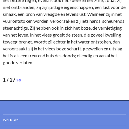
het bittere tegen; evenals ook het zoete en het zure, zodat zij
niet ontbranden; zij zijn pittige eigen­schappen, een lust voor de
smaak, een bron van vreugde en levenslust. Wanneer zij in het
vuur ontstoken worden, veroorzaken zij iets hards, scheurends,
steenachtigs. Zij hebben ook in zich het boze, de vernietiging
van het leven. In het vlees groeit de steen, die zoveel kwelling
teweeg brengt. Wordt zij echter in het water ontstoken, dan
veroorzaakt zij in het vlees boze schurft, gezwellen en uitslag;
het is als een treurend huis des doods; ellendig en van al het
goede verlaten.
1 / 27
»»
WELKOM