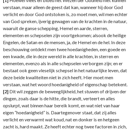
[1]
Hoewel vlees en bloed het Wezen der Godheid niet kunnen
verstaan, maar alleen de geest dat kan, wanneer hij door God
verlicht en door God ontstoken is, zo moet men, wil men echter
van God spreken, ijverig gewagen van de krachten in de natuur,
waaruit de ganse schepping, Hemel en aarde, sterren,
elementen en schepselen zijn voortgekomen; alsook de heilige
Engelen, de Satan en de mensen, ja, de Hemel en de hel. In deze
beschouwing ontdekt men twee hoedanigheden, een goede en
een kwade, die in deze wereld in alle krachten, in sterren en
elementen, evenzo als in alle schepselen verborgen zijn; en er
bestaat ook geen vleselijk schepsel in het natuurlijke leven, dat
deze beide kwaliteiten niet in zich heeft. Hier moet men
verstaan, wat het woord hoedanigheid of eigenschap betekent.
[2]
Dit wil zeggen de beweeglijkheid, het stuwen of drijven der
dingen, zoals daar is de hitte, die brandt, verteert en alles
opslurpt, wat binnen haar bereik komt, en wat niet van haar
eigen “hoedanigheid” is. Daartegen­over staat, dat zij alles
verlicht en verwarmt wat koud, nat en donker is en hetgeen
zacht is, hard maakt. Ze heeft echter nog twee factoren in zich,