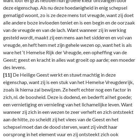
want loof en gras hebben hun groene kleur ontvangen door
deze eigenschap. Als nu deze hoedanigheid in enig schepsel
gematigd woont, zo is ze deze mens tot vreugde, want zij doet
alle andere boze invloeden teniet en is een begin en de oorzaak
van de vreugde en van de lach. Want wanneer zij in werking
gesteld wordt, maakt zij een mens aan het sidderen en vol van
vreugde, en heft hem met zijn gehele wezen op, want het is als
ware het ‘t Hemelse Rijk der Vreugde, een opheffing van de
Geest; geest en kracht in alles wat groeit op aarde; een moeder
des levens.
[11]
De Heilige Geest werkt en stuwt machtig in deze
eigenschap, want zij is een stuk van het Hemelse Vreugdenrijk,
zoals ik hierna zal bewijzen. Ze heeft echter nog een factor in
zich, nl. de boosheid. Deze is dodend, en bederft al het goede;
een vernietiging en vernieling van het lichamelijke leven. Want
wanneer zij zich in een wezen te zeer verheft en zich ontsteekt
aan de hitte, zo scheidt zij het vlees van de Geest en het
schepsel moet dan de dood sterven, want zij vindt haar
oorsprong in het element vuur en zij ontsteekt zich ook