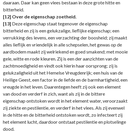
daaraan. Daar kan geen vlees bestaan in deze grote hitte en
bitterheid.
[12]
Over de eigenschap zoetheid.
[13]
Deze eigenschap staat tegenover de eigenschap
bitterheid en zij is een gelukzalige, lieflijke eigenschap; een
verrukking des levens, een ver­zachting der boosheid; zij maakt
alles lieflijk en vriendelijk in alle schepselen, het gewas op de
aardbodem maakt zij welriekend en goed smakend; met mooie
gele, witte en rode kleuren. Zij is een der aanzichten van de
zachtmoedigheid en vindt ook hierin haar oorsprong; zij is
geluk­zaligheid uit het Hemelse Vreugdenrijk; een huis van de
Heilige Geest, een factor in de liefde en de barmhartigheid, een
vreugde in het leven. Daarentegen heeft zij ook een element
van dood en verderf in zich, want als zij in de bittere
eigenschap ontstoken wordt in het element water, veroorzaakt
zij ziekte en pestilentie, en verderf in het vlees. Als zij even­wel
in de hitte en de bitterheid ontstoken wordt, zo infecteert zij
het element lucht, daardoor ontstaat pestilentie en plotselinge
dood.