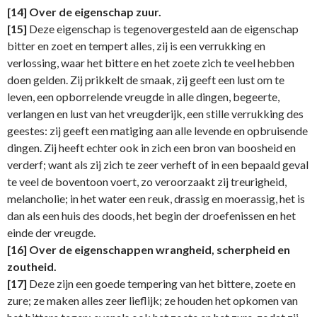
[14]
Over de eigenschap zuur.
[15]
Deze eigenschap is tegenovergesteld aan de eigenschap
bitter en zoet en tempert alles, zij is een verrukking en
verlossing, waar het bittere en het zoete zich te veel hebben
doen gelden. Zij prikkelt de smaak, zij geeft een lust om te
leven, een opborrelende vreugde in alle dingen, begeerte,
verlangen en lust van het vreugderijk, een stille verrukking des
geestes: zij geeft een matiging aan alle levende en opbruisende
din­gen. Zij heeft echter ook in zich een bron van boosheid en
verderf; want als zij zich te zeer verheft of in een bepaald geval
te veel de boventoon voert, zo veroorzaakt zij treurigheid,
melancholie; in het water een reuk, drassig en moerassig, het is
dan als een huis des doods, het begin der droefenissen en het
einde der vreugde.
[16]
Over de eigenschappen wrangheid, scherpheid en
zoutheid.
[17]
Deze zijn een goede tempering van het bittere, zoete en
zure; ze maken alles zeer lieflijk; ze houden het opkomen van