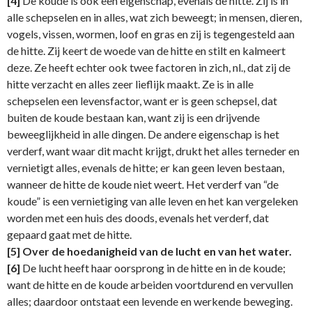
[4]
De koude is ook een eigenschap, evenals de hitte. Zij is in
alle schepselen en in alles, wat zich beweegt; in mensen, dieren,
vogels, vissen, wormen, loof en gras en zij is tegengesteld aan
de hitte. Zij keert de woede van de hitte en stilt en kalmeert
deze. Ze heeft echter ook twee factoren in zich, nl., dat zij de
hitte verzacht en alles zeer lieflijk maakt. Ze is in alle
schepselen een levensfactor, want er is geen schepsel, dat
buiten de koude bestaan kan, want zij is een drijvende
beweeglijkheid in alle dingen. De andere eigenschap is het
verderf, want waar dit macht krijgt, drukt het alles terneder en
vernietigt alles, evenals de hitte; er kan geen leven bestaan,
wanneer de hitte de koude niet weert. Het verderf van “de
koude” is een vernietiging van alle leven en het kan vergeleken
worden met een huis des doods, evenals het verderf, dat
gepaard gaat met de hitte.
[5]
Over de hoedanigheid van de lucht en van het water.
[6]
De lucht heeft haar oorsprong in de hitte en in de koude;
want de hitte en de koude arbeiden voortdurend en vervullen
alles; daardoor ontstaat een levende en werkende beweging.