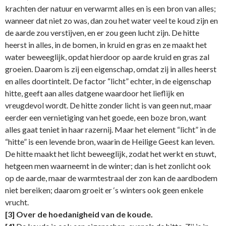
krachten der natuur en ver­warmt alles en is een bron van alles;
wanneer dat niet zo was, dan zou het water veel te koud zijn en
de aarde zou verstijven, en er zou geen lucht zijn. De hitte
heerst in alles, in de bomen, in kruid en gras en ze maakt het
water beweeglijk, opdat hierdoor op aarde kruid en gras zal
groeien. Daarom is zij een eigenschap, omdat zij in alles heerst
en alles doortintelt. De factor “licht” echter, in de eigenschap
hitte, geeft aan alles datgene waardoor het lieflijk en
vreugdevol wordt. De hitte zonder licht is van geen nut, maar
eerder een vernietiging van het goede, een boze bron, want
alles gaat teniet in haar razernij. Maar het element “licht” in de
“hitte” is een levende bron, waarin de Heilige Geest kan leven.
De hitte maakt het licht beweeglijk, zodat het werkt en stuwt,
hetgeen men waarneemt in de winter; dan is het zonlicht ook
op de aarde, maar de warmtestraal der zon kan de aardbodem
niet bereiken; daarom groeit er ‘s winters ook geen enkele
vrucht.
[3]
Over de hoedanigheid van de koude.