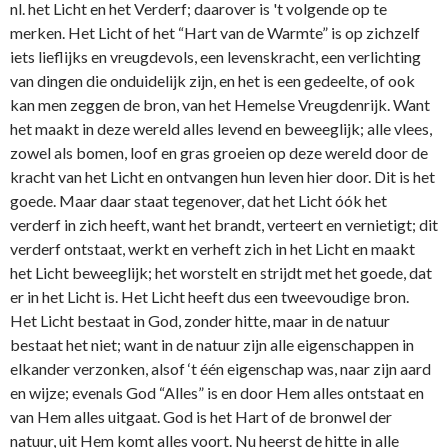
nl. het Licht en het Verderf; daarover is 't volgende op te
merken. Het Licht of het “Hart van de Warmte” is op zichzelf
iets lieflijks en vreugdevols, een levenskracht, een verlichting
van dingen die onduidelijk zijn, en het is een gedeelte, of ook
kan men zeggen de bron, van het Hemelse Vreugdenrijk. Want
het maakt in deze wereld alles le­vend en beweeglijk; alle vlees,
zowel als bomen, loof en gras groeien op deze wereld door de
kracht van het Licht en ontvangen hun leven hier door. Dit is het
goede. Maar daar staat tegenover, dat het Licht óók het
verderf in zich heeft, want het brandt, verteert en vernietigt; dit
verderf ontstaat, werkt en verheft zich in het Licht en maakt
het Licht beweeglijk; het worstelt en strijdt met het goede, dat
er in het Licht is. Het Licht heeft dus een tweevoudige bron.
Het Licht bestaat in God, zonder hitte, maar in de natuur
bestaat het niet; want in de natuur zijn alle eigen­schappen in
elkander verzonken, alsof ‘t één eigenschap was, naar zijn aard
en wijze; evenals God “Alles” is en door Hem alles ontstaat en
van Hem alles uitgaat. God is het Hart of de bronwel der
natuur, uit Hem komt alles voort. Nu heerst de hitte in alle