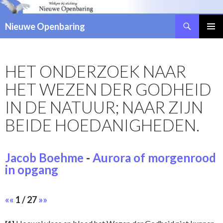
Zoeken
Nieuwe Openbaring
NAAR
DE
INHOUD
HET ONDERZOEK NAAR
SPRINGEN
HET WEZEN DER GODHEID
IN DE NATUUR; NAAR ZIJN
BEIDE HOEDANIGHEDEN.
Jacob Boehme
-
Aurora of morgenrood
in opgang
««
1 / 27
»»