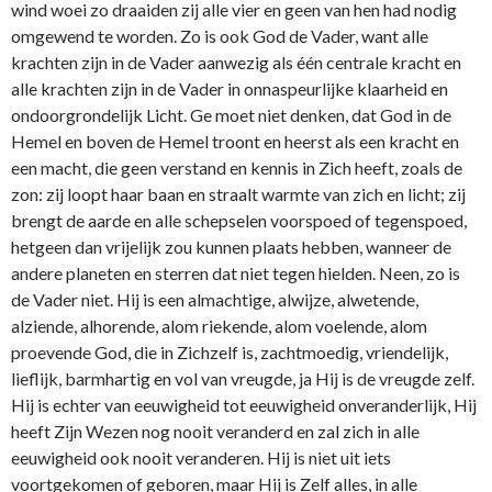
wind woei zo draaiden zij alle vier en geen van hen had nodig
omgewend te worden. Zo is ook God de Vader, want alle
krachten zijn in de Vader aanwezig als één centrale kracht en
alle krachten zijn in de Vader in onnaspeurlijke klaarheid en
ondoorgrondelijk Licht. Ge moet niet denken, dat God in de
Hemel en boven de Hemel troont en heerst als een kracht en
een macht, die geen verstand en kennis in Zich heeft, zoals de
zon: zij loopt haar baan en straalt warmte van zich en licht; zij
brengt de aarde en alle schepselen voorspoed of tegenspoed,
hetgeen dan vrijelijk zou kunnen plaats hebben, wanneer de
andere planeten en sterren dat niet tegen hielden. Neen, zo is
de Vader niet. Hij is een almachtige, alwijze, alwetende,
alziende, alhorende, alom riekende, alom voelende, alom
proevende God, die in Zichzelf is, zachtmoedig, vriendelijk,
lieflijk, barmhartig en vol van vreugde, ja Hij is de vreugde zelf.
Hij is echter van eeuwigheid tot eeuwigheid onveranderlijk, Hij
heeft Zijn Wezen nog nooit veranderd en zal zich in alle
eeuwigheid ook nooit veranderen. Hij is niet uit iets
voortgekomen of geboren, maar Hij is Zelf alles, in alle