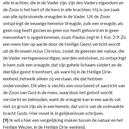
alle krachten, die in de Vader zijn, zijn des Vaders eigendom en
de Zoon is het hart of de kern in alle krachten; Hij is oorzaak
van alle opbruisende vreugden in de Vader. Uit de Zoon
ontspringt de eeuwige hemelse Vreugde, zulk een vreugde, als
geen oog heeft gezien en geen oor heeft gehoord en in geen
mensenhart is opgeklommen, zoals Paulus zegt in 1 Kor. 2:9. Zo
een mens hier op aarde door de Heilige Geest verlicht wordt
uit de Bronwel Jezus Christus, zodat de geesten der natuur, die
de Vader vertegenwoordigen, worden ontstoken, zo ontspringt
in hem zulk een vreugde, dat zijn gehele lichaam siddert en de
dierlijke geest triomfeert, als ware hij in de Heilige Drie-
eenheid, hetwelk alleen zij verstaan, die dat hebben
ondervonden. Dit alles is slechts een voorbeeld of aanzicht van
de Zoon van God in de mens, waardoor het geloof wordt
versterkt en behouden, want de vreugde kan in een aards vat
niet zo groot zijn als in een hemels, dat vol is van de volmaakte
kracht Gods. Hier moet ik in gelijkenissen schrijven.
[9]
Ik wil u hier een vergelijking maken tussen de natuur en het
Heilige Wezen, in de Heilige Drie-eenheid.