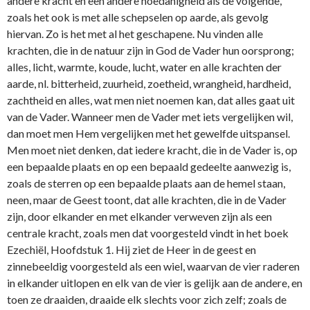
andere kracht en een andere hoedanigheid als de volgende,
zoals het ook is met alle schepselen op aarde, als gevolg
hiervan. Zo is het met al het geschapene. Nu vinden alle
krachten, die in de natuur zijn in God de Vader hun oorsprong;
alles, licht, warmte, koude, lucht, water en alle krachten der
aarde, nl. bitterheid, zuurheid, zoetheid, wrangheid, hardheid,
zachtheid en alles, wat men niet noemen kan, dat alles gaat uit
van de Vader. Wan­neer men de Vader met iets vergelijken wil,
dan moet men Hem vergelijken met het gewelfde uitspansel.
Men moet niet denken, dat iedere kracht, die in de Vader is, op
een bepaalde plaats en op een bepaald gedeelte aanwezig is,
zoals de sterren op een bepaalde plaats aan de hemel staan,
neen, maar de Geest toont, dat alle krachten, die in de Vader
zijn, door elkander en met elkander verweven zijn als een
centrale kracht, zoals men dat voorgesteld vindt in het boek
Ezechiël, Hoofdstuk 1. Hij ziet de Heer in de geest en
zinnebeeldig voorgesteld als een wiel, waarvan de vier raderen
in elkander uitlopen en elk van de vier is gelijk aan de andere, en
toen ze draaiden, draaide elk slechts voor zich zelf; zoals de