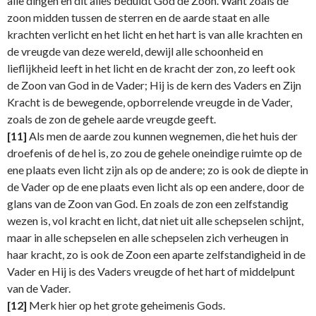
alle dingen en dit alles beduidt God de Zoon. Want zoals de
zoon midden tussen de sterren en de aarde staat en alle
krachten verlicht en het licht en het hart is van alle krachten en
de vreugde van deze wereld, dewijl alle schoonheid en
lieflijkheid leeft in het licht en de kracht der zon, zo leeft ook
de Zoon van God in de Vader; Hij is de kern des Vaders en Zijn
Kracht is de be­wegende, opborrelende vreugde in de Vader,
zoals de zon de gehele aarde vreugde geeft.
[11]
Als men de aarde zou kunnen wegnemen, die het huis der
droefenis of de hel is, zo zou de gehele oneindige ruimte op de
ene plaats even licht zijn als op de andere; zo is ook de diepte in
de Vader op de ene plaats even licht als op een andere, door de
glans van de Zoon van God. En zoals de zon een zelfstandig
wezen is, vol kracht en licht, dat niet uit alle schepselen schijnt,
maar in alle schepselen en alle schepselen zich verheugen in
haar kracht, zo is ook de Zoon een aparte zelfstandigheid in de
Vader en Hij is des Vaders vreugde of het hart of middelpunt
van de Vader.
[12]
Merk hier op het grote geheimenis Gods.