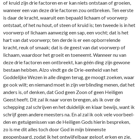
of kruid zijn drie factoren en er kan niets ontstaan of groeien,
wanneer een van deze drie factoren zou ontbreken. Ten eerste
is daar de kracht, waaruit een bepaald lichaam of voorwerp
ontstaat, of het nu hout, of steen of kruid is; ten tweede is in het
voorwerp of lichaam aanwezig een sap, een vocht; dat is het
hart van dat voorwerp; ten derde is er een opborrelende
kracht, reuk of smaak; dat is de geest van dat voorwerp of
lichaam, waardoor het groeit en toeneemt. Wanneer nu van
deze drie factoren een ontbreekt, kan géén ding zijn gewone
bestaan hebben. Alzo vindt ge de Drie-eenheid van het
Goddelijke Wezen in alle dingen terug, ge moogt zoeken, waar
ge ook wilt; en niemand moet in zijn verblinding menen, dat het
anders is, of denken, dat God geen Zoon of geen Heiligen
Geest heeft. Dit zal ik naar voren brengen, als ik over de
schepping zal schrijven en het duidelijk en klaar bewijs, want ik
schrijf geen andere meesters na. En al zal ik ook vele voorbeel­
den en getuigenissen van de Heiligen Gods hierin bespreken,
zo is me dit alles toch door God in mijn binnenste
geopenbaard, zodat ik het ontwijfelbaar geloof, erken en zie,