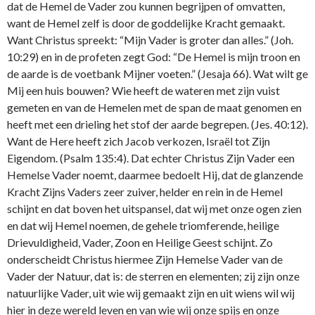
dat de Hemel de Vader zou kunnen begrijpen of omvatten,
want de Hemel zelf is door de goddelijke Kracht gemaakt.
Want Christus spreekt: “Mijn Vader is groter dan alles.” (Joh.
10:29) en in de profeten zegt God: “De Hemel is mijn troon en
de aarde is de voetbank Mijner voeten.” (Jesaja 66). Wat wilt ge
Mij een huis bouwen? Wie heeft de wateren met zijn vuist
gemeten en van de Hemelen met de span de maat genomen en
heeft met een drieling het stof der aarde begrepen. (Jes. 40:12).
Want de Here heeft zich Jacob verkozen, Israël tot Zijn
Eigendom. (Psalm 135:4). Dat echter Christus Zijn Vader een
Hemelse Vader noemt, daarmee bedoelt Hij, dat de glanzende
Kracht Zijns Vaders zeer zuiver, helder en rein in de Hemel
schijnt en dat boven het uitspansel, dat wij met onze ogen zien
en dat wij Hemel noemen, de gehele triomferende, heilige
Drievuldigheid, Vader, Zoon en Heilige Geest schijnt. Zo
onderscheidt Christus hiermee Zijn Hemelse Vader van de
Vader der Natuur, dat is: de sterren en elementen; zij zijn onze
natuurlijke Vader, uit wie wij gemaakt zijn en uit wiens wil wij
hier in deze wereld leven en van wie wij onze spijs en onze