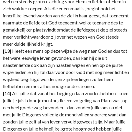
wel een steeds grotere achting voor Hem en liefde tot Hem in
zich wakker roepen. Als die er eenmaal is, begint ook het
innerlijke levend worden van de ziel in haar geest, dat toeneemt
naarmate de liefde tot God toeneemt, welke toename des te
gemakkelijker plaatsvindt omdat de liefdegeest de ziel steeds
meer verlicht waardoor zij over het wezen van God steeds
meer duidelijkheid krijgt.
[13]
Heeft een mens op deze wijze de weg naar God en dus tot
het ware, eeuwige leven gevonden, dan kan hij die uit
naastenliefde ook aan zijn naasten wijzen en hen op de juiste
wijze leiden, en hij zal daarvoor door God met nog meer licht en
wijsheid begiftigd worden, en zijn leerlingen zullen hem
liefhebben en met al het nodige ondersteunen.
[14]
Als jullie dat vanaf het begin gedaan zouden hebben - toen
jullie je juist door je mentor, die een volgeling van Plato was, op
een heel goede weg bevonden -, dan zouden jullie ons nu niet
met jullie Diogenes volledig de mond willen snoeren; want dan
zouden jullie zelf al van leven vervuld geweest zijn. Maar jullie
Diogenes en jullie heimelijke, grote hoogmoed hebben jullie