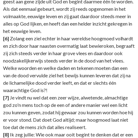
geest aan gene zijde uit God en begint daarmee één te worden.
Als dat eenmaal gebeurt, wordt zij reeds opgenomen in het
volmaakte, eeuwige leven en zij gaat daardoor steeds meer in
alles op God lijken, en heeft dan een helder inzicht gekregen in
het eeuwige leven.
[6]
Zolang een ziel echter in haar wereldse hoogmoed volhardt
en zich door haar naasten overmatig laat bewieroken, begraaft
zij zich steeds verder in haar grove vlees en daardoor ook
noodzakelijkerwijs steeds verder in de dood van het vlees.
Welke woorden en welke daden en tekenen moeten dan een
van de dood vervulde ziel het bewijs kunnen leveren dat zij na
de lichamelijke dood verder leeft, en dat er slechts één
waarachtige God is?!
[7]
Je vindt nu wel dat een zeer wijze, alwetende, almachtige
god zo'n mens toch op de een of andere manier wel een licht
zou kunnen geven, zodat hij gewaar zou kunnen worden hoe hij
er voor stond. Dat doet God altijd; maar hoogmoed laat niet
toe dat de mens zich dat alles realiseert.
[8]
Ik zeg jullie: Wie ook maar ooit begint te denken dat er een