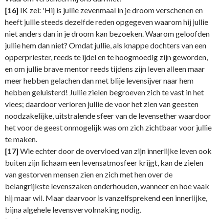
[16]
IK zei: 'Hij is jullie zevenmaal in je droom verschenen en
heeft jullie steeds dezelfde reden opgegeven waarom hij jullie
niet anders dan in je droom kan bezoeken. Waarom geloofden
jullie hem dan niet? Omdat jullie, als knappe dochters van een
opperpriester, reeds te ijdel en te hoogmoedig zijn geworden,
en om jullie brave mentor reeds tijdens zijn leven alleen maar
meer hebben gelachen dan met blije levensijver naar hem
hebben geluisterd! Jullie zielen begroeven zich te vast in het
vlees; daardoor verloren jullie de voor het zien van geesten
noodzakelijke, uitstralende sfeer van de levensether waardoor
het voor de geest onmogelijk was om zich zichtbaar voor jullie
te maken.
[17]
Wie echter door de overvloed van zijn innerlijke leven ook
buiten zijn lichaam een levensatmosfeer krijgt, kan de zielen
van gestorven mensen zien en zich met hen over de
belangrijkste levenszaken onderhouden, wanneer en hoe vaak
hij maar wil. Maar daarvoor is vanzelfsprekend een innerlijke,
bijna algehele levensvervolmaking nodig.