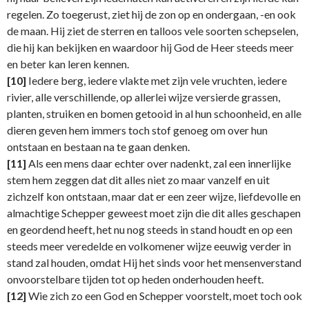
regelen. Zo toegerust, ziet hij de zon op en ondergaan, -en ook
de maan. Hij ziet de sterren en talloos vele soorten schepselen,
die hij kan bekijken en waardoor hij God de Heer steeds meer
en beter kan leren kennen.
[10]
Iedere berg, iedere vlakte met zijn vele vruchten, iedere
rivier, alle verschillende, op allerlei wijze versierde grassen,
planten, struiken en bomen getooid in al hun schoonheid, en alle
dieren geven hem immers toch stof genoeg om over hun
ontstaan en bestaan na te gaan denken.
[11]
Als een mens daar echter over nadenkt, zal een innerlijke
stem hem zeggen dat dit alles niet zo maar vanzelf en uit
zichzelf kon ontstaan, maar dat er een zeer wijze, liefdevolle en
almachtige Schepper geweest moet zijn die dit alles geschapen
en geordend heeft, het nu nog steeds in stand houdt en op een
steeds meer veredelde en volkomener wijze eeuwig verder in
stand zal houden, omdat Hij het sinds voor het mensenverstand
onvoorstelbare tijden tot op heden onderhouden heeft.
[12]
Wie zich zo een God en Schepper voorstelt, moet toch ook