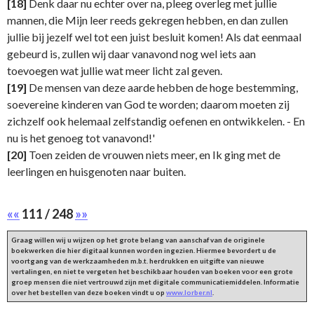
[18]
Denk daar nu echter over na, pleeg overleg met jullie
mannen, die Mijn leer reeds gekregen hebben, en dan zullen
jullie bij jezelf wel tot een juist besluit komen! Als dat eenmaal
gebeurd is, zullen wij daar vanavond nog wel iets aan
toevoegen wat jullie wat meer licht zal geven.
[19]
De mensen van deze aarde hebben de hoge bestemming,
soevereine kinderen van God te worden; daarom moeten zij
zichzelf ook helemaal zelfstandig oefenen en ontwikkelen. - En
nu is het genoeg tot vanavond!'
[20]
Toen zeiden de vrouwen niets meer, en Ik ging met de
leerlingen en huisgenoten naar buiten.
««
111 / 248
»»
Graag willen wij u wijzen op het grote belang van aanschaf van de originele
boekwerken die hier digitaal kunnen worden ingezien. Hiermee bevordert u de
voortgang van de werkzaamheden m.b.t. herdrukken en uitgifte van nieuwe
vertalingen, en niet te vergeten het beschikbaar houden van boeken voor een grote
groep mensen die niet vertrouwd zijn met digitale communicatiemiddelen. Informatie
over het bestellen van deze boeken vindt u op
www.lorber.nl
.