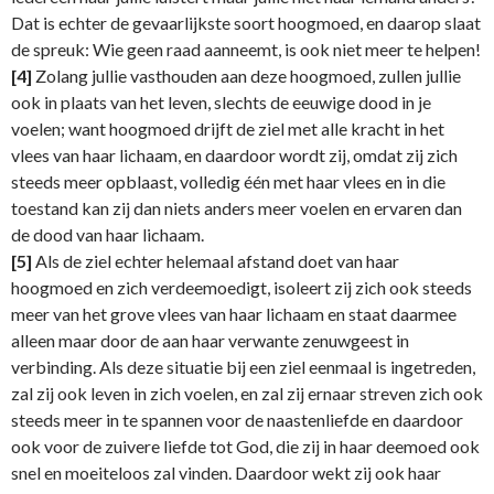
Dat is echter de gevaarlijkste soort hoogmoed, en daarop slaat
de spreuk: Wie geen raad aanneemt, is ook niet meer te helpen!
[4]
Zolang jullie vasthouden aan deze hoogmoed, zullen jullie
ook in plaats van het leven, slechts de eeuwige dood in je
voelen; want hoogmoed drijft de ziel met alle kracht in het
vlees van haar lichaam, en daardoor wordt zij, omdat zij zich
steeds meer opblaast, volledig één met haar vlees en in die
toestand kan zij dan niets anders meer voelen en ervaren dan
de dood van haar lichaam.
[5]
Als de ziel echter helemaal afstand doet van haar
hoogmoed en zich verdeemoedigt, isoleert zij zich ook steeds
meer van het grove vlees van haar lichaam en staat daarmee
alleen maar door de aan haar verwante zenuwgeest in
verbinding. Als deze situatie bij een ziel eenmaal is ingetreden,
zal zij ook leven in zich voelen, en zal zij ernaar streven zich ook
steeds meer in te spannen voor de naastenliefde en daardoor
ook voor de zuivere liefde tot God, die zij in haar deemoed ook
snel en moeiteloos zal vinden. Daardoor wekt zij ook haar