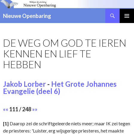
Zoeken
Nieuwe Openbaring
NAAR
DE
INHOUD
DE WEG OM GOD TE IEREN
SPRINGEN
KENNEN EN LIEF TE
HEBBEN
Jakob Lorber
-
Het Grote Johannes
Evangelie (deel 6)
««
111 / 248
»»
[1]
Daarop zei de schriftgeleerde niets meer; maar IK zei tegen
de priesteres: 'Luister, erg wijsgerige priesteres, het maakte