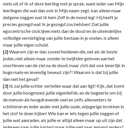
niets uit of Ik of deze leerling met je sprak, want ieder van Mijn
leerlingen die wat dan ook in Mijn naam zegt, kan alleen maar
datgene zeggen wat Ik hem Zelf in de mond leg! Hij heeft je
precies gezegd wat Ik je gezegd zou hebben! Dat jullie
egocentrische stoïcijnen niets dan de dood en de uiteindelijke
volledige vernietiging van jullie bestaan in je voelen, is alleen
maar jullie eigen schuld.
[2]
Waarom zijn er dan zoveel heidenen die, net als de beste
joden, niet alleen maar zonder te twijfelen geloven aan het
voortleven van de ziel na de dood, maar zich dat ook innerlijk in
hoge mate en levendig bewust zijn?! Waarom is dat bij jullie
dan niet het geval?
[3]
Ik zal jullie echter vertellen waar dat aan ligt! Kijk, dat komt
door jullie hoogmoed, jullie eigenliefde, en de begeerte om bij
de mensen als hoogdravende veel en zelfs allesweters te
schitteren en ieder ander met jullie oude, wijsgerige brokken in
het stof te doen bijten! Wie kan er iets tegen jullie zeggen of
jullie wat aanraden, als jullie er altijd alleen maar op uit zijn dat
iedereen naar jullie luistert maar jullie niet naar iemand anders?