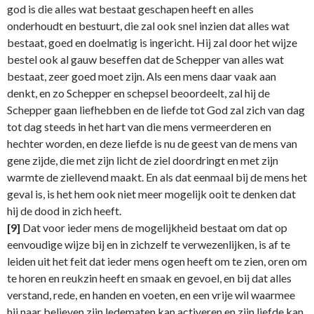
god is die alles wat bestaat geschapen heeft en alles
onderhoudt en bestuurt, die zal ook snel inzien dat alles wat
bestaat, goed en doelmatig is ingericht. Hij zal door het wijze
bestel ook al gauw beseffen dat de Schepper van alles wat
bestaat, zeer goed moet zijn. Als een mens daar vaak aan
denkt, en zo Schepper en schepsel beoordeelt, zal hij de
Schepper gaan liefhebben en de liefde tot God zal zich van dag
tot dag steeds in het hart van die mens vermeerderen en
hechter worden, en deze liefde is nu de geest van de mens van
gene zijde, die met zijn licht de ziel doordringt en met zijn
warmte de ziellevend maakt. En als dat eenmaal bij de mens het
geval is, is het hem ook niet meer mogelijk ooit te denken dat
hij de dood in zich heeft.
[9]
Dat voor ieder mens de mogelijkheid bestaat om dat op
eenvoudige wijze bij en in zichzelf te verwezenlijken, is af te
leiden uit het feit dat ieder mens ogen heeft om te zien, oren om
te horen en reukzin heeft en smaak en gevoel, en bij dat alles
verstand, rede, en handen en voeten, en een vrije wil waarmee
hij naar believen zijn ledematen kan activeren en zijn liefde kan