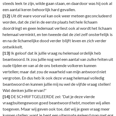
steeds leek te zijn, wilde gaan staan, en daardoor was hij ook al
een aantal keren behoorlijk hard gevallen.
[12]
Uit dit ware voorval kan ook weer meteen geconcludeerd
worden, dat de ziel in de eerste plaats het hele lichaam
doordringt en geen ledemaat verliest ook al wordt het lichaam
helemaal verminkt, en ten tweede dat de ziel zelf onsterfelijk is
en na de lichamelijke dood verder blijft leven en zich verder
ontwikkelt.
[13]
Ik geloof dat ik jullie vraag nu helemaal ordelijk heb
beantwoord. Ik zou jullie nog wel een aantal van zulke feiten uit
oude tijden en van al de ons bekende volkeren kunnen
vertellen; maar dat zou de waarheid van mijn antwoord niet
vergroten. En dus heb ik ook deze vraag helemaal volledig
beantwoord en kunnen jullie mij nu wel de vijfde vraag stellen!
Wat denken jullie ervan?'
[14]
DE SCHRIFTGELEERDE zei: 'Dat je deze vierde
vraagbuitengewoon goed beantwoord hebt, moeten wij allen
toegeven. Maar wij geven ook toe, dat wij je geen vraag meer
kunnen stellen; want je bent een uitermate geleerd man met erg