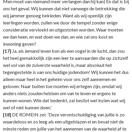
Men moet van niemand meer verlangen dan hij kan) En dat is bij
ons het geval. Wij kunnen dat niet vanwege de betrekking die
wij jammer genoeg bekleden. Want als wij openlijk zijn
leerlingen worden, zullen we door de tempel zonder enige
consideratie vervloekt en uitgestoten worden. Waar moeten
we dan heen, en wat doen we dan, en wie zal ons kost en
inwoning geven?
[17]
Ja, als iemand leven kon als een vogel in de lucht, dan zou
het heel gemakkelijk zijn een leer te aanvaarden die op zichzelf
wel vol van de zuiverste waarheid is, maar absoluut het
tegengestelde is van ons huidige jodendom! Wij kunnen het dus
alleen maar heel in het geheim voor ons zelf aannemen en
geloven. Naar buiten toe moeten wij ertegen zijn, omdat wij
anders niets zouden hebben om van te leven en ergens te
kunnen wonen. Wie dat bedenkt, zal beslist wel inzien wat wij
wel of niet kunnen doen.'
[18]
DE ROMEIN zei: 'Deze verontschuldiging van jullie is zo
waardeloos en zo leeg als een uitgeblazen ei en bevat niet de
minste reden om jullie van het aannemen van de waarheid af te