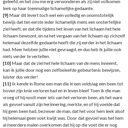
geleefd, en het zou me erg verwonderen als zij niet volkomen
leek op haar toenmalige lichamelijke gedaante.
[9]
Maar dit levert toch wel een volledig en onomstotelijk
bewijs dat ten eerste ieder lichamelijk mens een onsterfelijke
ziel heeft, en dat die tijdens het leven van het lichaam het hele
lichaam bewoont, en na het vergaan van het lichaam op zichzelf
helemaal dezelfde gedaante heeft die zij eerder in het lichaam
had. Meer hebben jullie niet gevraagd, en dus heb ik jullie ook
niets verder te vertellen.
[10]
Maar dat de ziel het hele lichaam van de mens inneemt,
kan ik jullie door nog een zelfbeleefde gebeurtenis bewijzen,
luister dus verder!
[11]
Ik kende in Rome een man die in een veldslag een been tot
boven zijn knie verloren had en in leven bleef Toen ik die man
vroeg of hij nooit meer iets van het verloren been, als het ware
als gevoel vanuit zijn herinnering, merkte, en of hij voelde dat
hij geen been had, bezwoer de man, dat het voor hem leek alsof
hij helemaal geen voet kwijt was. Door dat gevoel was het hem
al meerdere malen overkomen dat hij op die voet die er nog