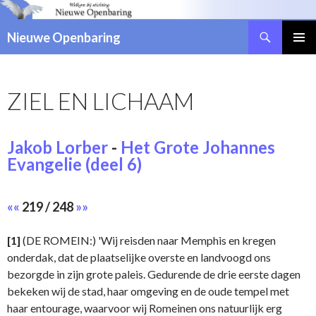
Zoeken
Nieuwe Openbaring
NAAR
DE
INHOUD
ZIEL EN LICHAAM
SPRINGEN
Jakob Lorber
-
Het Grote Johannes
Evangelie (deel 6)
««
219 / 248
»»
[1]
(DE ROMEIN:) 'Wij reisden naar Memphis en kregen
onderdak, dat de plaatselijke overste en landvoogd ons
bezorgde in zijn grote paleis. Gedurende de drie eerste dagen
bekeken wij de stad, haar omgeving en de oude tempel met
haar entourage, waarvoor wij Romeinen ons natuurlijk erg