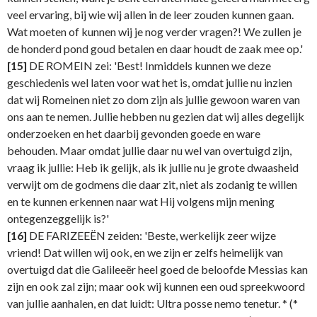
veel ervaring, bij wie wij allen in de leer zouden kunnen gaan.
Wat moeten of kunnen wij je nog verder vragen?! We zullen je
de honderd pond goud betalen en daar houdt de zaak mee op.'
[15]
DE ROMEIN zei: 'Best! Inmiddels kunnen we deze
geschiedenis wel laten voor wat het is, omdat jullie nu inzien
dat wij Romeinen niet zo dom zijn als jullie gewoon waren van
ons aan te nemen. Jullie hebben nu gezien dat wij alles degelijk
onderzoeken en het daarbij gevonden goede en ware
behouden. Maar omdat jullie daar nu wel van overtuigd zijn,
vraag ik jullie: Heb ik gelijk, als ik jullie nu je grote dwaasheid
verwijt om de godmens die daar zit, niet als zodanig te willen
en te kunnen erkennen naar wat Hij volgens mijn mening
ontegenzeggelijk is?'
[16]
DE FARIZEEËN zeiden: 'Beste, werkelijk zeer wijze
vriend! Dat willen wij ook, en we zijn er zelfs heimelijk van
overtuigd dat die Galileeër heel goed de beloofde Messias kan
zijn en ook zal zijn; maar ook wij kunnen een oud spreekwoord
van jullie aanhalen, en dat luidt: Ultra posse nemo tenetur. * (*