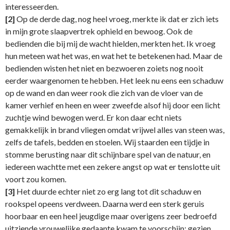
interesseerden.
[2]
Op de derde dag, nog heel vroeg, merkte ik dat er zich iets
in mijn grote slaapvertrek ophield en bewoog. Ook de
bedienden die bij mij de wacht hielden, merkten het. Ik vroeg
hun meteen wat het was, en wat het te betekenen had. Maar de
bedienden wisten het niet en bezwoeren zoiets nog nooit
eerder waargenomen te hebben. Het leek nu eens een schaduw
op de wand en dan weer rook die zich van de vloer van de
kamer verhief en heen en weer zweefde alsof hij door een licht
zuchtje wind bewogen werd. Er kon daar echt niets
gemakkelijk in brand vliegen omdat vrijwel alles van steen was,
zelfs de tafels, bedden en stoelen. Wij staarden een tijdje in
stomme berusting naar dit schijnbare spel van de natuur, en
iedereen wachtte met een zekere angst op wat er tenslotte uit
voort zou komen.
[3]
Het duurde echter niet zo erg lang tot dit schaduw en
rookspel opeens verdween. Daarna werd een sterk geruis
hoorbaar en een heel jeugdige maar overigens zeer bedroefd
uitziende vrouwelijke gedaante kwam te voorschijn; gezien