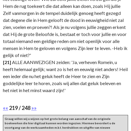
Hem de rug toekeert die dat alleen kan doen, zoals Hij jullie
Zelf vanmorgen in de tempel duidelijk genoeg heeft gezegd
dat degene die in Hem gelooft de dood in eeuwigheid niet zal
zien, voelen en proeven?! Als je nu volgens jullie zeggen erkent
dat Hij de grote Beloofde is, bestaat er toch voor jullie en voor
totaal niemand een geldige reden om niet openlijk voor alle
mensen in Hem te geloven en volgens Zijn leer te leven. -Heb ik
gelijk of niet?'
[21]
ALLE AANWEZIGEN zeiden: 'Ja, verheven Romein, u
heeft helemaal gelijk; want zo is het en eeuwig niet anders! Heil
een ieder die nu het geluk heeft de Heer te zien en Zijn
goddelijke leer te horen, zoals wij allen dat geluk beleven en
het niet in het minst waard zijn!'
««
219 / 248
»»
Graag willen wij u wijzen op het grote belang van aanschaf van de originele
boekwerken die hier digitaal kunnen worden ingezien. Hiermee bevordert u de
voortgang van de werkzaamheden m.b.t. herdrukken en uitgifte van nieuwe