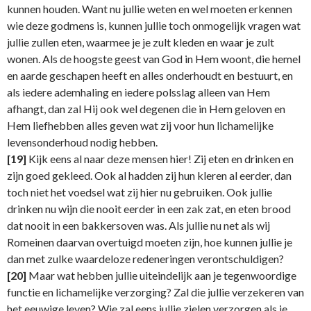
kunnen houden. Want nu jullie weten en wel moeten erkennen
wie deze godmens is, kunnen jullie toch onmogelijk vragen wat
jullie zullen eten, waarmee je je zult kleden en waar je zult
wonen. Als de hoogste geest van God in Hem woont, die hemel
en aarde geschapen heeft en alles onderhoudt en bestuurt, en
als iedere ademhaling en iedere polsslag alleen van Hem
afhangt, dan zal Hij ook wel degenen die in Hem geloven en
Hem liefhebben alles geven wat zij voor hun lichamelijke
levensonderhoud nodig hebben.
[19]
Kijk eens al naar deze mensen hier! Zij eten en drinken en
zijn goed gekleed. Ook al hadden zij hun kleren al eerder, dan
toch niet het voedsel wat zij hier nu gebruiken. Ook jullie
drinken nu wijn die nooit eerder in een zak zat, en eten brood
dat nooit in een bakkersoven was. Als jullie nu net als wij
Romeinen daarvan overtuigd moeten zijn, hoe kunnen jullie je
dan met zulke waardeloze redeneringen verontschuldigen?
[20]
Maar wat hebben jullie uiteindelijk aan je tegenwoordige
functie en lichamelijke verzorging? Zal die jullie verzekeren van
het eeuwige leven? Wie zal eens jullie zielen verzorgen als je