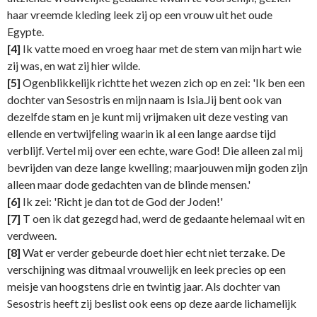
haar vreemde kleding leek zij op een vrouw uit het oude
Egypte.
[4]
Ik vatte moed en vroeg haar met de stem van mijn hart wie
zij was, en wat zij hier wilde.
[5]
Ogenblikkelijk richtte het wezen zich op en zei: 'Ik ben een
dochter van Sesostris en mijn naam is Isia.Jij bent ook van
dezelfde stam en je kunt mij vrijmaken uit deze vesting van
ellende en vertwijfeling waarin ik al een lange aardse tijd
verblijf. Vertel mij over een echte, ware God! Die alleen zal mij
bevrijden van deze lange kwelling; maarjouwen mijn goden zijn
alleen maar dode gedachten van de blinde mensen.'
[6]
Ik zei: 'Richt je dan tot de God der Joden!'
[7]
T oen ik dat gezegd had, werd de gedaante helemaal wit en
verdween.
[8]
Wat er verder gebeurde doet hier echt niet terzake. De
verschijning was ditmaal vrouwelijk en leek precies op een
meisje van hoogstens drie en twintig jaar. Als dochter van
Sesostris heeft zij beslist ook eens op deze aarde lichamelijk