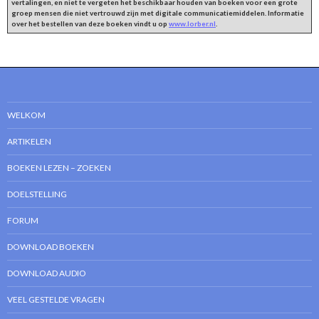
vertalingen, en niet te vergeten het beschikbaar houden van boeken voor een grote
groep mensen die niet vertrouwd zijn met digitale communicatiemiddelen. Informatie
over het bestellen van deze boeken vindt u op
www.lorber.nl
.
WELKOM
ARTIKELEN
BOEKEN LEZEN – ZOEKEN
DOELSTELLING
FORUM
DOWNLOAD BOEKEN
DOWNLOAD AUDIO
VEEL GESTELDE VRAGEN