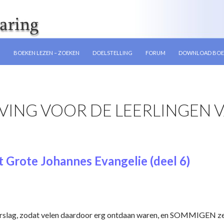
GEN
N
BOEKEN LEZEN – ZOEKEN
DOELSTELLING
FORUM
DOWNLOAD BOE
ING VOOR DE LEERLINGEN VA
 Grote Johannes Evangelie (deel 6)
rslag, zodat velen daardoor erg ontdaan waren, en SOMMIGEN zeid