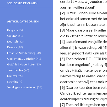
eerder?! Heus, wij zouden zo
VEEL GESTELDE VRAGEN
aan hem willen slaan!'
[2]
IK zei: 'Ik heb jullie al v
het onkruid samen met de tar
ARTIKEL CATEGORIEEN
zijn knechten in bossen late
[3]
Maar daarom zei Ik jullie
Biografie
(5)
die in Zichzelf liefde en leve
Column
(50)
[4]
Laat niemand van jullie de
Deutsch
(32)
alleen hij is waarachtig bij M
Diverse
(98)
leer, en gelooft dat Ik nu al
Emanuel Swedenborg
(78)
[5]
Toen zeiden DE LEERLINGEN
Gedichten & verhalen
(49)
harde en ongelooflijke begrij
Gottfried Mayerhofer
(13)
omdat Hij Zich tegenover on
Jakob Lorber
(48)
Mozes terug te vallen, want h
Nieuws
(25)
daarom hopen wij eens ook zo
Stichting
(4)
[6]
Daarop keerden toen velen
Verslagen van lezingen
(51)
Omdat Ik echter aan niemand
achterblijvers treurig te kijk
[7]
Toen zei IK tegen hen op ee