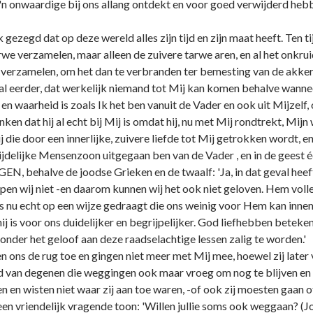
'n onwaardige bij ons allang ontdekt en voor goed verwijderd heb
aak gezegd dat op deze wereld alles zijn tijd en zijn maat heeft. Ten
we verzamelen, maar alleen de zuivere tarwe aren, en al het onkrui
n verzamelen, om het dan te verbranden ter bemesting van de akker
 al eerder, dat werkelijk niemand tot Mij kan komen behalve wannee
n en waarheid is zoals Ik het ben vanuit de Vader en ook uit Mijzelf,
nken dat hij al echt bij Mij is omdat hij, nu met Mij rondtrekt, M
ij die door een innerlijke, zuivere liefde tot Mij getrokken wordt, e
s tijdelijke Mensenzoon uitgegaan ben van de Vader , en in de geest
, behalve de joodse Grieken en de twaalf: 'Ja, in dat geval heef
pen wij niet -en daarom kunnen wij het ook niet geloven. Hem volle
s nu echt op een wijze gedraagt die ons weinig voor Hem kan inn
ij is voor ons duidelijker en begrijpelijker. God liefhebben betek
nder het geloof aan deze raadselachtige lessen zalig te worden.'
 ons de rug toe en gingen niet meer met Mij mee, hoewel zij later 
 van degenen die weggingen ook maar vroeg om nog te blijven en
en en wisten niet waar zij aan toe waren, -of ook zij moesten gaan of
n vriendelijk vragende toon: 'Willen jullie soms ook weggaan? (Joh.6