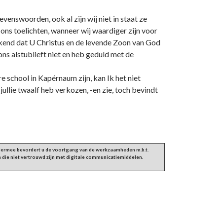
nswoorden, ook al zijn wij niet in staat ze
 ons toelichten, wanneer wij waardiger zijn voor
kend dat U Christus en de levende Zoon van God
ons alstublieft niet en heb geduld met de
re school in Kapérnaum zijn, kan Ik het niet
n jullie twaalf heb verkozen, -en zie, toch bevindt
 Hiermee bevordert u de voortgang van de werkzaamheden m.b.t.
 die niet vertrouwd zijn met digitale communicatiemiddelen.