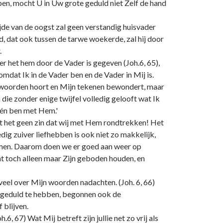
ben, mocht U in Uw grote geduld niet Zelf de hand
 tijde van de oogst zal geen verstandig huisvader
d, dat ook tussen de tarwe woekerde, zal hij door
.
r het hem door de Vader is gegeven (Joh.6, 65),
 omdat Ik in de Vader ben en de Vader in Mij is.
ijn woorden hoort en Mijn tekenen bewondert, maar
n die zonder enige twijfel volledig gelooft wat Ik
 één ben met Hem.'
t het geen zin dat wij met Hem rondtrekken! Het
dig zuiver liefhebben is ook niet zo makkelijk,
emen. Daarom doen we er goed aan weer op
ent toch alleen maar Zijn geboden houden, en
veel over Mijn woorden nadachten. (Joh. 6, 66)
 geduld te hebben, begonnen ook de
 blijven.
, 67) Wat Mij betreft zijn jullie net zo vrij als