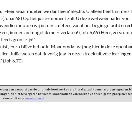
eer, waar moeten we dan heen? Slechts U alleen heeft immers leve
n. (Joh.6,68) Op het juiste moment zult U deze wel weer nader voor
bovendien hebben wij immers meteen vanaf het begin geloofd en er
Heer, immers onmogelijk meer verlaten! (Joh. 6,69) Heer, verstoot 
teeds groot zijn!'
 juist, en zo blijve het ook! Maar omdat wij nog hier in deze openba
ullen. Jullie weten dat Ik vorig jaar in deze streek uit vele leerlinge
!' (Joh.6,70)
 belang van aanschaf van de originele boekwerken die hier digitaal kunnen worden ingezien.
alingen, en niet te vergeten het beschikbaar houden van boeken voor een grote groep mensen
 boeken vindt u op
www.lorber.nl
.