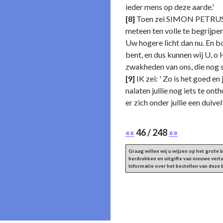
ieder mens op deze aarde.'
[8]
Toen zei SIMON PETRUS: 'H
meteen ten volle te begrijpe
Uw hogere licht dan nu. En 
bent, en dus kunnen wij U, o 
zwakheden van ons, die nog s
[9]
IK zei: ' Zo is het goed en
nalaten jullie nog iets te onth
er zich onder jullie een duivel
««
46 / 248
»»
Graag willen wij u wijzen op het grote
herdrukken en uitgifte van nieuwe vert
Informatie over het bestellen van deze