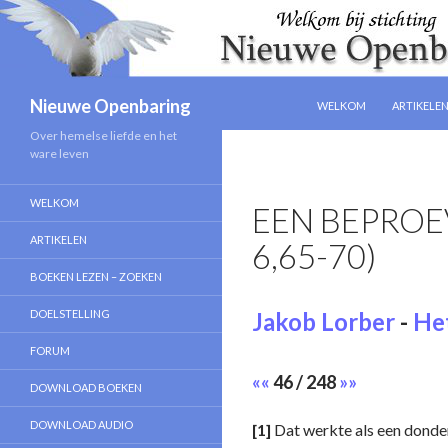
NAAR DE INHOUD SPRIN
Zoeken
Nieuwe Openbaring
WELKOM
ARTIKELE
Over hemelse liefde en het
ware leven
WELKOM
EEN BEPROEV
ARTIKELEN
6,65-70)
BOEKEN LEZEN – ZOEKEN
DOELSTELLING
Jakob Lorber
-
Het
FORUM
««
46 / 248
»»
DOWNLOAD BOEKEN
DOWNLOAD AUDIO
[1]
Dat werkte als een donde