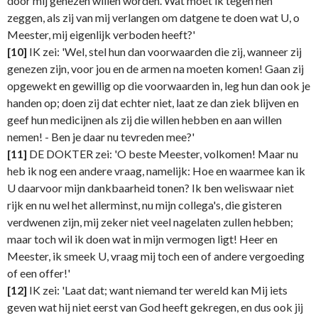
door mij genezen willen worden. Wat moet ik tegen hen
zeggen, als zij van mij verlangen om datgene te doen wat U, o
Meester, mij eigenlijk verboden heeft?'
[10]
IK zei: 'Wel, stel hun dan voorwaarden die zij, wanneer zij
genezen zijn, voor jou en de armen na moeten komen! Gaan zij
opgewekt en gewillig op die voorwaarden in, leg hun dan ook je
handen op; doen zij dat echter niet, laat ze dan ziek blijven en
geef hun medicijnen als zij die willen hebben en aan willen
nemen! - Ben je daar nu tevreden mee?'
[11]
DE DOKTER zei: 'O beste Meester, volkomen! Maar nu
heb ik nog een andere vraag, namelijk: Hoe en waarmee kan ik
U daarvoor mijn dankbaarheid tonen? Ik ben weliswaar niet
rijk en nu wel het allerminst, nu mijn collega's, die gisteren
verdwenen zijn, mij zeker niet veel nagelaten zullen hebben;
maar toch wil ik doen wat in mijn vermogen ligt! Heer en
Meester, ik smeek U, vraag mij toch een of andere vergoeding
of een offer!'
[12]
IK zei: 'Laat dat; want niemand ter wereld kan Mij iets
geven wat hij niet eerst van God heeft gekregen, en dus ook jij