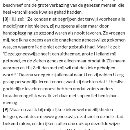
beschreef ons de grote verbazing van de genezen mensen, die
heel verschillende kwalen gehad hadden.
[8]
HIJ zei: ' Ze konden niet begrijpen dat terwijl voorheen alle
medicijnen niet hielpen, zij nu opeens alleen maar door
handoplegging zo gezond waren als nooit tevoren. Ze vroegen
mij, hoe ik nu opeens aan die ongekende geneeswijze gekomen
was, en waarom ik die niet eerder gebruikt had. Maar ik zei:
'Deze geneeswijze heeft een uitheemse, grote Heiland mij
getoond, en de zieken genezen alleen maar omdat ik Zijn naam
aanroep en Hij Zelf dan met mij wil dat de zieke geholpen
wordt!' Daarna vroegen zij allemaal naar U en zij wilden U erg
graag persoonlijk leren kennen; want zij dachten dat U beslist
goddelijke krachten moest hebben omdat zoiets anders
totaalonmogelijk was. Ik zei daar niets op en liet hen in hun
mening.
[9]
Maar nu zal ik bij mijn rijke zieken wel moeilijkheden
krijgen; want deze nieuwe geneeswijze zal snel in de hele stad
bekend raken, en de rijken zullen dan ook op dezelfde wijze