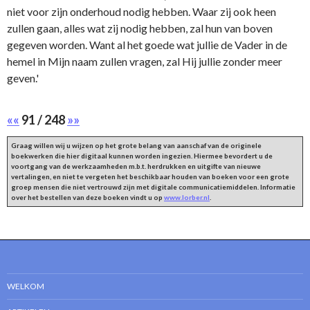
niet voor zijn onderhoud nodig hebben. Waar zij ook heen
zullen gaan, alles wat zij nodig hebben, zal hun van boven
gegeven worden. Want al het goede wat jullie de Vader in de
hemel in Mijn naam zullen vragen, zal Hij jullie zonder meer
geven.'
««
91 / 248
»»
Graag willen wij u wijzen op het grote belang van aanschaf van de originele
boekwerken die hier digitaal kunnen worden ingezien. Hiermee bevordert u de
voortgang van de werkzaamheden m.b.t. herdrukken en uitgifte van nieuwe
vertalingen, en niet te vergeten het beschikbaar houden van boeken voor een grote
groep mensen die niet vertrouwd zijn met digitale communicatiemiddelen. Informatie
over het bestellen van deze boeken vindt u op
www.lorber.nl
.
WELKOM