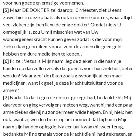
voor hun goede en ernstige voornemen.
[5]
Maar DE DOKTER zei daarop: '0 Meester, ziet U eens,
zowel hier in deze plaats als ook in de verre omtrek, waar altijd
veel zieken zijn, ben ik nu de enige dokter! Omdat niets U
onmogelijk is, zou U mij misschien wat van Uw
wondergeneeskracht kunnen geven zodat ik die voor mijn
zieken kan gebruiken, vooral voor de armen die geen geld
hebben om dure medicijnen te kopen. ,
[6]
IK zei: 'Jezus is Mijn naam; leg de zieken in die naam je
handen op dan zullen ze, als dat goed is voor hun zieleheil, beter
worden! Maar geef de rijken zoals gewoonlijk alleen maar
medicijnen; want Ik geef je deze kracht uitsluitend voor de
armen!'
[7]
Nadat Ik dat tegen de dokter gezegd had, bedankte hij Mij
daarvoor en ging vervolgens meteen weg, want hij had een paar
arme zieken die hij nu zonder meer wilde helpen. En hij hielp hen
ook; want zij werden beter op het moment dat hij hun in Mijn
naam zijn handen oplegde. Na een uur kwam hij weer terug,
bedankte Mij nogmaals voor de kracht die hij had gekregen, en