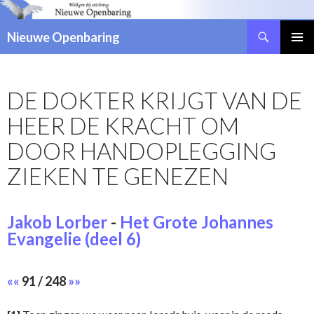
Zoeken
Nieuwe Openbaring
NAAR
DE
INHOUD
DE DOKTER KRIJGT VAN DE
SPRINGEN
HEER DE KRACHT OM
DOOR HANDOPLEGGING
ZIEKEN TE GENEZEN
Jakob Lorber
-
Het Grote Johannes
Evangelie (deel 6)
««
91 / 248
»»