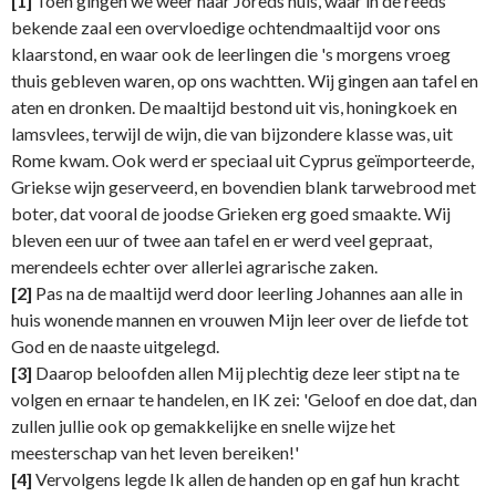
[1]
Toen gingen we weer naar Joreds huis, waar in de reeds
bekende zaal een overvloedige ochtendmaaltijd voor ons
klaarstond, en waar ook de leerlingen die 's morgens vroeg
thuis gebleven waren, op ons wachtten. Wij gingen aan tafel en
aten en dronken. De maaltijd bestond uit vis, honingkoek en
lamsvlees, terwijl de wijn, die van bijzondere klasse was, uit
Rome kwam. Ook werd er speciaal uit Cyprus geïmporteerde,
Griekse wijn geserveerd, en bovendien blank tarwebrood met
boter, dat vooral de joodse Grieken erg goed smaakte. Wij
bleven een uur of twee aan tafel en er werd veel gepraat,
merendeels echter over allerlei agrarische zaken.
[2]
Pas na de maaltijd werd door leerling Johannes aan alle in
huis wonende mannen en vrouwen Mijn leer over de liefde tot
God en de naaste uitgelegd.
[3]
Daarop beloofden allen Mij plechtig deze leer stipt na te
volgen en ernaar te handelen, en IK zei: 'Geloof en doe dat, dan
zullen jullie ook op gemakkelijke en snelle wijze het
meesterschap van het leven bereiken!'
[4]
Vervolgens legde Ik allen de handen op en gaf hun kracht