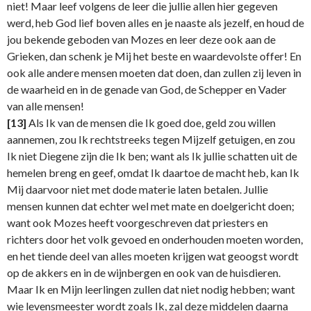
niet! Maar leef volgens de leer die jullie allen hier gegeven
werd, heb God lief boven alles en je naaste als jezelf, en houd de
jou bekende geboden van Mozes en leer deze ook aan de
Grieken, dan schenk je Mij het beste en waardevolste offer! En
ook alle andere mensen moeten dat doen, dan zullen zij leven in
de waarheid en in de genade van God, de Schepper en Vader
van alle mensen!
[13]
Als Ik van de mensen die Ik goed doe, geld zou willen
aannemen, zou Ik rechtstreeks tegen Mijzelf getuigen, en zou
Ik niet Diegene zijn die Ik ben; want als Ik jullie schatten uit de
hemelen breng en geef, omdat Ik daartoe de macht heb, kan Ik
Mij daarvoor niet met dode materie laten betalen. Jullie
mensen kunnen dat echter wel met mate en doelgericht doen;
want ook Mozes heeft voorgeschreven dat priesters en
richters door het volk gevoed en onderhouden moeten worden,
en het tiende deel van alles moeten krijgen wat geoogst wordt
op de akkers en in de wijnbergen en ook van de huisdieren.
Maar Ik en Mijn leerlingen zullen dat niet nodig hebben; want
wie levensmeester wordt zoals Ik, zal deze middelen daarna