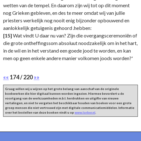
wetten van de tempel. En daarom zijn wij tot op dit moment
nog Grieken gebleven, en des te meer omdat wij van jullie
priesters werkelijk nog nooit enig bijzonder opbouwend en
aanlokkelijk getuigenis gehoord .hebben:
[15]
Wat vindt U daar nu van? Zijn die overgangsceremoniën of
die grote ontheffingssom absoluut noodzakelijk om in het hart,
in de wil en in het verstand een goede jood te worden, en kan
men op geen enkele andere manier volkomen joods worden?'
««
174 / 220
»»
Graag willen wij u wijzen op het grote belang van aanschaf van de originele
boekwerken die hier digitaal kunnen worden ingezien. Hiermee bevordert u de
voortgang van de werkzaamheden m.b.t. herdrukken en uitgifte van nieuwe
vertalingen, en niet te vergeten het beschikbaar houden van boeken voor een grote
groep mensen die niet vertrouwd zijn met digitale communicatiemiddelen. Informatie
over het bestellen van deze boeken vindt u op
www.lorber.nl
.