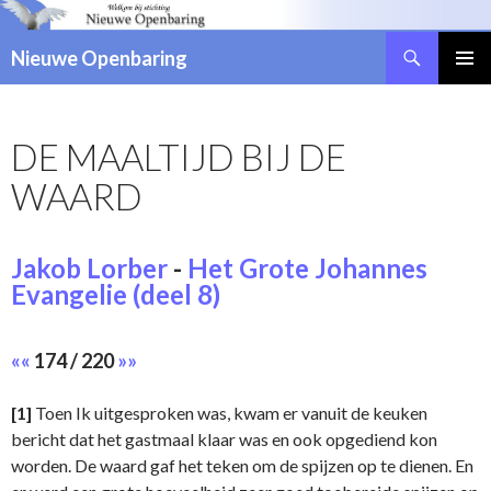
Zoeken
Nieuwe Openbaring
NAAR
DE
INHOUD
DE MAALTIJD BIJ DE
SPRINGEN
WAARD
Jakob Lorber
-
Het Grote Johannes
Evangelie (deel 8)
««
174 / 220
»»
[1]
Toen Ik uitgesproken was, kwam er vanuit de keuken
bericht dat het gastmaal klaar was en ook opgediend kon
worden. De waard gaf het teken om de spijzen op te dienen. En