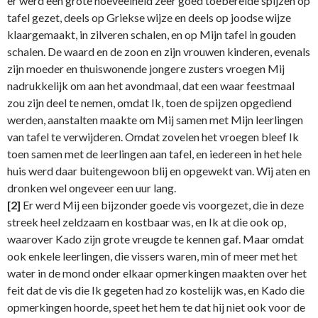
er werd een grote hoeveelheid zeer goed toebereide spijzen op
tafel gezet, deels op Griekse wijze en deels op joodse wijze
klaargemaakt, in zilveren schalen, en op Mijn tafel in gouden
schalen. De waard en de zoon en zijn vrouwen kinderen, evenals
zijn moeder en thuiswonende jongere zusters vroegen Mij
nadrukkelijk om aan het avondmaal, dat een waar feestmaal
zou zijn deel te nemen, omdat Ik, toen de spijzen opgediend
werden, aanstalten maakte om Mij samen met Mijn leerlingen
van tafel te verwijderen. Omdat zovelen het vroegen bleef Ik
toen samen met de leerlingen aan tafel, en iedereen in het hele
huis werd daar buitengewoon blij en opgewekt van. Wij aten en
dronken wel ongeveer een uur lang.
[2]
Er werd Mij een bijzonder goede vis voorgezet, die in deze
streek heel zeldzaam en kostbaar was, en Ik at die ook op,
waarover Kado zijn grote vreugde te kennen gaf. Maar omdat
ook enkele leerlingen, die vissers waren, min of meer met het
water in de mond onder elkaar opmerkingen maakten over het
feit dat de vis die Ik gegeten had zo kostelijk was, en Kado die
opmerkingen hoorde, speet het hem te dat hij niet ook voor de