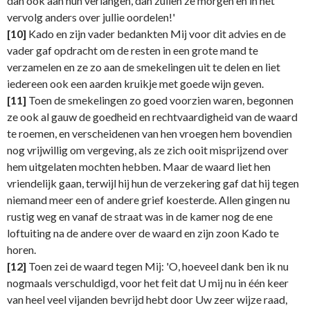
dan ook aan hun verlangen, dan zullen ze morgen en in het
vervolg anders over jullie oordelen!'
[10]
Kado en zijn vader bedankten Mij voor dit advies en de
vader gaf opdracht om de resten in een grote mand te
verzamelen en ze zo aan de smekelingen uit te delen en liet
iedereen ook een aarden kruikje met goede wijn geven.
[11]
Toen de smekelingen zo goed voorzien waren, begonnen
ze ook al gauw de goedheid en rechtvaardigheid van de waard
te roemen, en verscheidenen van hen vroegen hem bovendien
nog vrijwillig om vergeving, als ze zich ooit misprijzend over
hem uitgelaten mochten hebben. Maar de waard liet hen
vriendelijk gaan, terwijl hij hun de verzekering gaf dat hij tegen
niemand meer een of andere grief koesterde. Allen gingen nu
rustig weg en vanaf de straat was in de kamer nog de ene
loftuiting na de andere over de waard en zijn zoon Kado te
horen.
[12]
Toen zei de waard tegen Mij: 'O, hoeveel dank ben ik nu
nogmaals verschuldigd, voor het feit dat U mij nu in één keer
van heel veel vijanden bevrijd hebt door Uw zeer wijze raad,