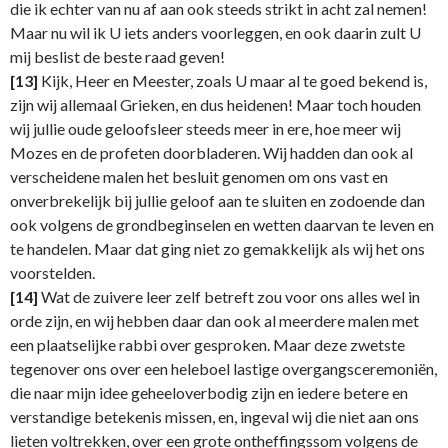
die ik echter van nu af aan ook steeds strikt in acht zal nemen!
Maar nu wil ik U iets anders voorleggen, en ook daarin zult U
mij beslist de beste raad geven!
[13]
Kijk, Heer en Meester, zoals U maar al te goed bekend is,
zijn wij allemaal Grieken, en dus heidenen! Maar toch houden
wij jullie oude geloofsleer steeds meer in ere, hoe meer wij
Mozes en de profeten doorbladeren. Wij hadden dan ook al
verscheidene malen het besluit genomen om ons vast en
onverbrekelijk bij jullie geloof aan te sluiten en zodoende dan
ook volgens de grondbeginselen en wetten daarvan te leven en
te handelen. Maar dat ging niet zo gemakkelijk als wij het ons
voorstelden.
[14]
Wat de zuivere leer zelf betreft zou voor ons alles wel in
orde zijn, en wij hebben daar dan ook al meerdere malen met
een plaatselijke rabbi over gesproken. Maar deze zwetste
tegenover ons over een heleboel lastige overgangsceremoniën,
die naar mijn idee geheeloverbodig zijn en iedere betere en
verstandige betekenis missen, en, ingeval wij die niet aan ons
lieten voltrekken, over een grote ontheffingssom volgens de