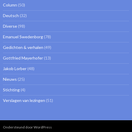
Column
(50)
Deutsch
(32)
Diverse
(98)
Emanuel Swedenborg
(78)
Gedichten & verhalen
(49)
Gottfried Mayerhofer
(13)
Jakob Lorber
(48)
Nieuws
(25)
Stichting
(4)
Verslagen van lezingen
(51)
Ondersteund door WordPress