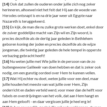
[14]
Ook dat zullen de ouderen onder jullie zich nog zeker
herinneren, alhoewel niet het feit dat Hij aan de woede van
Herodes ontsnapt is en na drie jaar weer uit Egypte naar
Nazareth is teruggekeerd.
[15]
En kijk, de man die nu zulke grote werken doet, enkel door
de zuiver goddelijke macht van Zijn wil en Zijn woord, is
precies dezelfde als de dertig jaar geleden in Bethlehem
geboren koning der joden en precies dezelfde als de wijze
jongeman, die twintig jaar geleden de hele tempel in opperste
verbazing gebracht heeft!
[16]
Nu weten jullie met Wie jullie in de persoon van de zo
buitengewone Galileeër van doen hebben en dat is zeker ook
nodig, om een gunstig oordeel over Hem te kunnen vellen.
[17]
Wat Hij echter nu doet, weten jullie voor een deel, maar
jullie houden het meeste van wat jullie over Hem, Zijn
onderricht en daden verteld werd, voor meer dan de helft voor
fabels en overdrijvingen van het volk, dat aan Hem hangt en
aan Hem gelooft - en daar vergissen jullie je heel erg in!