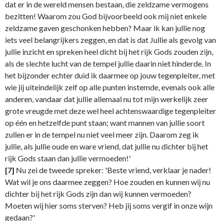
dat er in de wereld mensen bestaan, die zeldzame vermogens
bezitten! Waarom zou God bijvoorbeeld ook mij niet enkele
zeldzame gaven geschonken hebben? Maar ik kan jullie nog
iets veel belangrijkers zeggen, en dat is dat Jullie als gevolg van
jullie inzicht en spreken heel dicht bij het rijk Gods zouden zijn,
als de slechte lucht van de tempel jullie daarin niet hinderde. In
het bijzonder echter duid ik daarmee op jouw tegenpleiter, met
wie jij uiteindelijk zelf op alle punten instemde, evenals ook alle
anderen, vandaar dat jullie allemaal nu tot mijn werkelijk zeer
grote vreugde met deze wel heel achtenswaardige tegenpleiter
op één en hetzelfde punt staan; want mannen van jullie soort
zullen er in de tempel nu niet veel meer zijn. Daarom zeg ik
jullie, als jullie oude en ware vriend, dat jullie nu dichter bij het
rijk Gods staan dan jullie vermoeden!'
[7]
Nu zei de tweede spreker: 'Beste vriend, verklaar je nader!
Wat wil je ons daarmee zeggen? Hoe zouden en kunnen wij nu
dichter bij het rijk Gods zijn dan wij kunnen vermoeden?
Moeten wij hier soms sterven? Heb jij soms vergif in onze wijn
gedaan?'