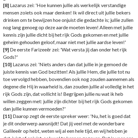
[8]
Lazarus zei: 'Hoe kunnen jullie als werkelijk verstandige
mensen zoiets ook maar denken! Ik wil direct uit jullie bekers
drinken om te bewijzen hoe onjuist die gedachte is; jullie zullen
nog lang genoeg op deze aarde moeten leven! Alleen met jullie
kennis zijn jullie dicht bij het rijk Gods gekomen en met jullie
geheim gehouden geloof, maar niet met jullie aardse leven!'
[9]
De eerste Farizeeër zei: 'Wat versta jij dan onder het rijk
Gods?'
[10]
Lazarus zei: 'Niets anders dan dat jullie in je gemoed de
juiste kennis van God bezitten! Als jullie Hem, die jullie tot nu
toe vervolgd hebben, bovendien ook nog zouden aannemen als
degene die Hij in waarheid is, dan zouden jullie al volledig in het
rijk Gods zijn, dat vollicht is! Begrijpen jullie nu wat ik heb
willen zeggen met: jullie zijn dichter bij het rijk Gods gekomen
dan jullie kunnen vermoeden?'
[11]
Daarop zegt de eerste spreker weer: 'Nu, het is goed dat
je dit onderwerp aansnijdt! Dat jij veel met de wonderbare
Galileeër op hebt, weten wij al een hele tijd, en wij hebben je