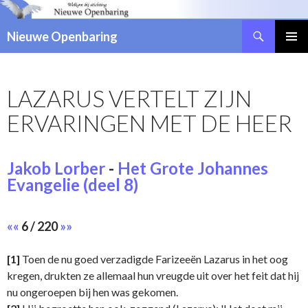
Zoeken
Nieuwe Openbaring
NAAR
DE
INHOUD
LAZARUS VERTELT ZIJN
SPRINGEN
ERVARINGEN MET DE HEER
Jakob Lorber
-
Het Grote Johannes
Evangelie (deel 8)
««
6 / 220
»»
[1]
Toen de nu goed verzadigde Farizeeën Lazarus in het oog
kregen, drukten ze allemaal hun vreugde uit over het feit dat hij
nu ongeroepen bij hen was gekomen.