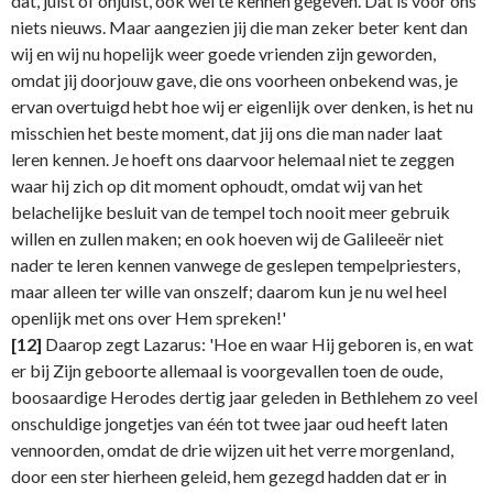
dat, juist of onjuist, ook wel te kennen gegeven. Dat is voor ons
niets nieuws. Maar aangezien jij die man zeker beter kent dan
wij en wij nu hopelijk weer goede vrienden zijn geworden,
omdat jij doorjouw gave, die ons voorheen onbekend was, je
ervan overtuigd hebt hoe wij er eigenlijk over denken, is het nu
misschien het beste moment, dat jij ons die man nader laat
leren kennen. Je hoeft ons daarvoor helemaal niet te zeggen
waar hij zich op dit moment ophoudt, omdat wij van het
belachelijke besluit van de tempel toch nooit meer gebruik
willen en zullen maken; en ook hoeven wij de Galileeër niet
nader te leren kennen vanwege de geslepen tempelpriesters,
maar alleen ter wille van onszelf; daarom kun je nu wel heel
openlijk met ons over Hem spreken!'
[12]
Daarop zegt Lazarus: 'Hoe en waar Hij geboren is, en wat
er bij Zijn geboorte allemaal is voorgevallen toen de oude,
boosaardige Herodes dertig jaar geleden in Bethlehem zo veel
onschuldige jongetjes van één tot twee jaar oud heeft laten
vennoorden, omdat de drie wijzen uit het verre morgenland,
door een ster hierheen geleid, hem gezegd hadden dat er in