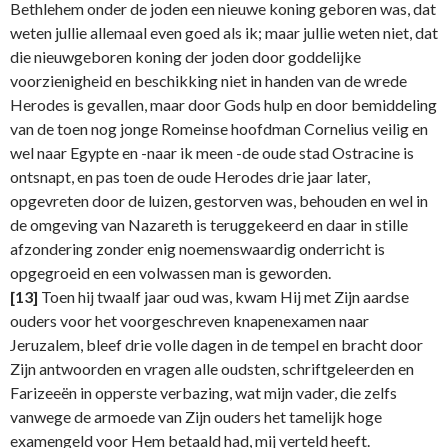
Bethlehem onder de joden een nieuwe koning geboren was, dat
weten jullie allemaal even goed als ik; maar jullie weten niet, dat
die nieuwgeboren koning der joden door goddelijke
voorzienigheid en beschikking niet in handen van de wrede
Herodes is gevallen, maar door Gods hulp en door bemiddeling
van de toen nog jonge Romeinse hoofdman Cornelius veilig en
wel naar Egypte en -naar ik meen -de oude stad Ostracine is
ontsnapt, en pas toen de oude Herodes drie jaar later,
opgevreten door de luizen, gestorven was, behouden en wel in
de omgeving van Nazareth is teruggekeerd en daar in stille
afzondering zonder enig noemenswaardig onderricht is
opgegroeid en een volwassen man is geworden.
[13]
Toen hij twaalf jaar oud was, kwam Hij met Zijn aardse
ouders voor het voorgeschreven knapenexamen naar
Jeruzalem, bleef drie volle dagen in de tempel en bracht door
Zijn antwoorden en vragen alle oudsten, schriftgeleerden en
Farizeeën in opperste verbazing, wat mijn vader, die zelfs
vanwege de armoede van Zijn ouders het tamelijk hoge
examengeld voor Hem betaald had, mij verteld heeft.