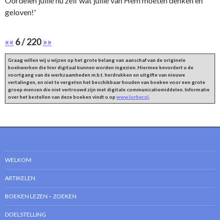
Oordelen jullie nu zelf wat jullie van Hem moeten denken en
geloven!'
««
6 / 220
»»
Graag willen wij u wijzen op het grote belang van aanschaf van de originele
boekwerken die hier digitaal kunnen worden ingezien. Hiermee bevordert u de
voortgang van de werkzaamheden m.b.t. herdrukken en uitgifte van nieuwe
vertalingen, en niet te vergeten het beschikbaar houden van boeken voor een grote
groep mensen die niet vertrouwd zijn met digitale communicatiemiddelen. Informatie
over het bestellen van deze boeken vindt u op
www.lorber.nl
.
WELKOM
ARTIKELEN
BOEKEN LEZEN – ZOEKEN
DOELSTELLING