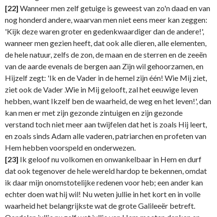
[22]
Wanneer men zelf getuige is geweest van zo'n daad en van
nog honderd andere, waarvan men niet eens meer kan zeggen:
'Kijk deze waren groter en gedenkwaardiger dan de andere!',
wanneer men gezien heeft, dat ook alle dieren, alle elementen,
de hele natuur, zelfs de zon, de maan en de sterren en de zeeën
van de aarde evenals de bergen aan Zijn wil gehoorzamen, en
Hijzelf zegt: 'Ik en de Vader in de hemel zijn één! Wie Mij ziet,
ziet ook de Vader .Wie in Mij gelooft, zal het eeuwige leven
hebben, want Ikzelf ben de waarheid, de weg en het leven!', dan
kan men er met zijn gezonde zintuigen en zijn gezonde
verstand toch niet meer aan twijfelen dat het is zoals Hij leert,
en zoals sinds Adam alle vaderen, patriarchen en profeten van
Hem hebben voorspeld en onderwezen.
[23]
Ik geloof nu volkomen en onwankelbaar in Hem en durf
dat ook tegenover de hele wereld hardop te bekennen, omdat
ik daar mijn onomstotelijke redenen voor heb; een ander kan
echter doen wat hij wil! Nu weten jullie in het kort en in volle
waarheid het belangrijkste wat de grote Galileeër betreft.