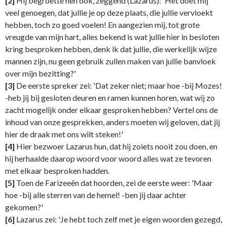
[2]
Hij begroette hen ook, zeggend (Lazarus): 'Het doet mij
veel genoegen, dat jullie je op deze plaats, die jullie vervloekt
hebben, toch zo goed voelen! En aangezien mij, tot grote
vreugde van mijn hart, alles bekend is wat jullie hier in besloten
kring besproken hebben, denk ik dat jullie, die werkelijk wijze
mannen zijn, nu geen gebruik zullen maken van jullie banvloek
over mijn bezitting?'
[3]
De eerste spreker zei: 'Dat zeker niet; maar hoe -bij Mozes!
-heb jij bij gesloten deuren en ramen kunnen horen, wat wij zo
zacht mogelijk onder elkaar gesproken hebben? Vertel ons de
inhoud van onze gesprekken, anders moeten wij geloven, dat jij
hier de draak met ons wilt steken!'
[4]
Hier bezwoer Lazarus hun, dat hij zoiets nooit zou doen, en
hij herhaalde daarop woord voor woord alles wat ze tevoren
met elkaar besproken hadden.
[5]
Toen de Farizeeën dat hoorden, zei de eerste weer: 'Maar
hoe -bij alle sterren van de hemel! -ben jij daar achter
gekomen?'
[6]
Lazarus zei: 'Je hebt toch zelf met je eigen woorden gezegd,