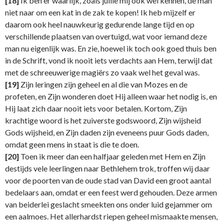
[18]
Ik ben er waarlijk, zoals jullie mij ook wel kennen, de man
niet naar om een kat in de zak te kopen! Ik heb mijzelf er
daarom ook heel nauwkeurig gedurende lange tijd en op
verschillende plaatsen van overtuigd, wat voor iemand deze
man nu eigenlijk was. En zie, hoewel ik toch ook goed thuis ben
in de Schrift, vond ik nooit iets verdachts aan Hem, terwijl dat
met de schreeuwerige magiërs zo vaak wel het geval was.
[19]
Zijn leringen zijn geheel en al die van Mozes en de
profeten, en Zijn wonderen doet Hij alleen waar het nodig is, en
Hij laat zich daar nooit iets voor betalen. Kortom, Zijn
krachtige woord is het zuiverste godswoord, Zijn wijsheid
Gods wijsheid, en Zijn daden zijn eveneens puur Gods daden,
omdat geen mens in staat is die te doen.
[20]
Toen ik meer dan een halfjaar geleden met Hem en Zijn
destijds vele leerlingen naar Bethlehem trok, troffen wij daar
voor de poorten van de oude stad van David een groot aantal
bedelaars aan, omdat er een feest werd gehouden. Deze armen
van beiderlei geslacht smeekten ons onder luid gejammer om
een aalmoes. Het allerhardst riepen geheel mismaakte mensen,