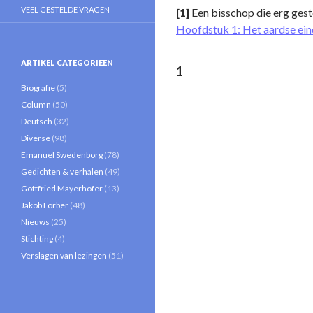
VEEL GESTELDE VRAGEN
[1]
Een bisschop die erg geste
Hoofdstuk 1: Het aardse ein
ARTIKEL CATEGORIEEN
1
Biografie
(5)
Column
(50)
Deutsch
(32)
Diverse
(98)
Emanuel Swedenborg
(78)
Gedichten & verhalen
(49)
Gottfried Mayerhofer
(13)
Jakob Lorber
(48)
Nieuws
(25)
Stichting
(4)
Verslagen van lezingen
(51)