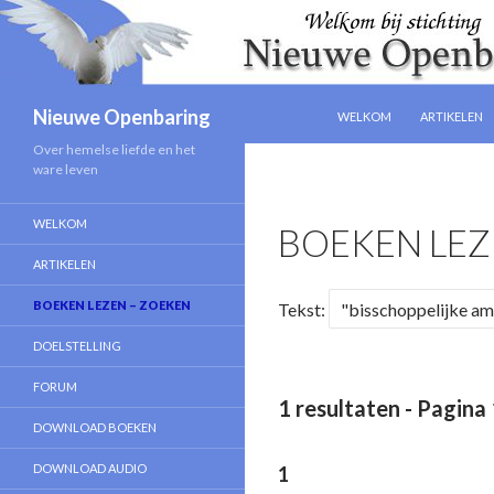
NAAR DE INHOUD SPRINGE
Zoeken
Nieuwe Openbaring
WELKOM
ARTIKELEN
Over hemelse liefde en het
ware leven
WELKOM
BOEKEN LEZ
ARTIKELEN
BOEKEN LEZEN – ZOEKEN
Tekst:
DOELSTELLING
FORUM
1 resultaten - Pagina 
DOWNLOAD BOEKEN
DOWNLOAD AUDIO
1